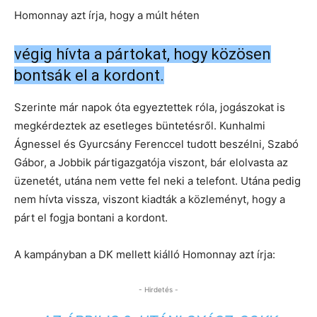
Homonnay azt írja, hogy a múlt héten
végig hívta a pártokat, hogy közösen
bontsák el a kordont.
Szerinte már napok óta egyeztettek róla, jogászokat is
megkérdeztek az esetleges büntetésről. Kunhalmi
Ágnessel és Gyurcsány Ferenccel tudott beszélni, Szabó
Gábor, a Jobbik pártigazgatója viszont, bár elolvasta az
üzenetét, utána nem vette fel neki a telefont. Utána pedig
nem hívta vissza, viszont kiadták a közleményt, hogy a
párt el fogja bontani a kordont.
A kampányban a DK mellett kiálló Homonnay azt írja:
- Hirdetés -