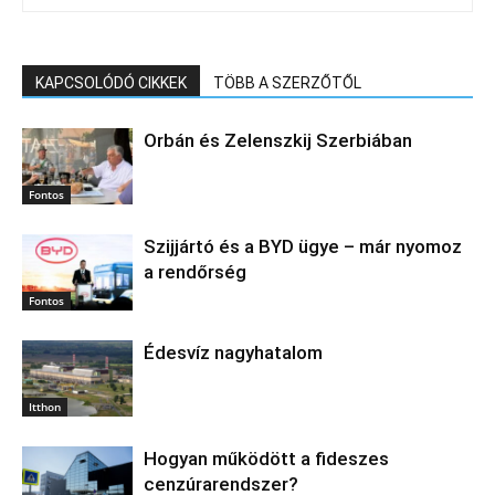
KAPCSOLÓDÓ CIKKEK
TÖBB A SZERZŐTŐL
Orbán és Zelenszkij Szerbiában
Fontos
Szijjártó és a BYD ügye – már nyomoz
a rendőrség
Fontos
Édesvíz nagyhatalom
Itthon
Hogyan működött a fideszes
cenzúrarendszer?