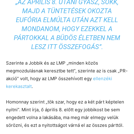
„AZ ÁPRILIS 8. UTÁNI GYÁSZ, SOKK,
MAJD A TÜNTETÉSEK OKOZTA
EUFÓRIA ELMÚLTA UTÁN AZT KELL
MONDANOM, HOGY EZEKKEL A
PÁRTOKKAL A BÜDÖS ÉLETBEN NEM
LESZ ITT ÖSSZEFOGÁS”.
Szerinte a Jobbik és az LMP „minden közös
megmozdulásnak keresztbe tett”, szerinte az is csak „PR-
akció” volt, hogy az LMP összehívott egy
ellenzéki
kerekasztalt
.
Homonnay szerint „tök szar, hogy ez a két párt képtelen
nyitni”. Mint írja, ő április 8. előtt egy jobbikost be sem
engedett volna a lakásába, ma meg már elmegy velük
sörözni, és ezt a nyitottságot várná el az összes párttól.