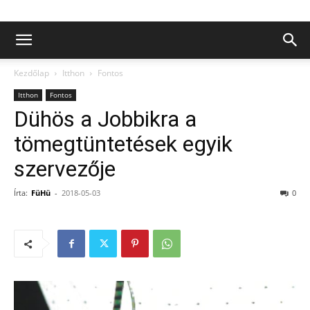
Kezdőlap
Itthon
Fontos
Itthon
Fontos
Dühös a Jobbikra a
tömegtüntetések egyik
szervezője
Írta:
FüHü
-
2018-05-03
0