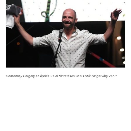
Homonnay Gergely az április 21-ei tüntetésen. MTI Fotó: Szigetváry Zsolt