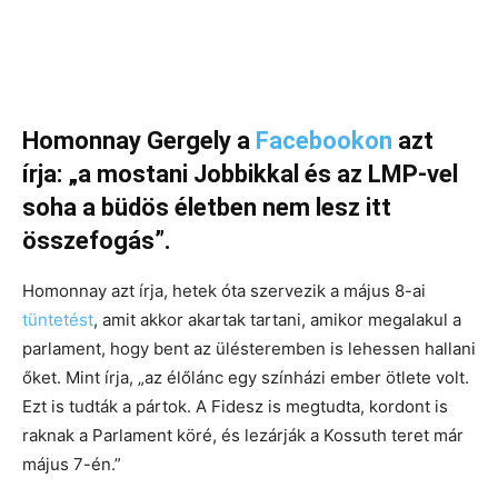
Homonnay Gergely a
Facebookon
azt
írja: „a mostani Jobbikkal és az LMP-vel
soha a büdös életben nem lesz itt
összefogás”.
Homonnay azt írja, hetek óta szervezik a május 8-ai
tüntetést
, amit akkor akartak tartani, amikor megalakul a
parlament, hogy bent az ülésteremben is lehessen hallani
őket. Mint írja, „az élőlánc egy színházi ember ötlete volt.
Ezt is tudták a pártok. A Fidesz is megtudta, kordont is
raknak a Parlament köré, és lezárják a Kossuth teret már
május 7-én.”