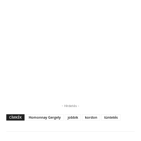
- Hirdetés -
CÍMKÉK
Homonnay Gergely
jobbik
kordon
tüntetés