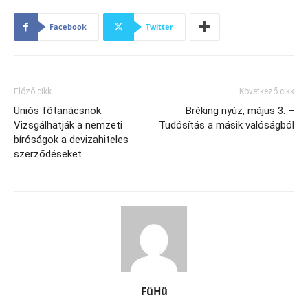
Facebook
Twitter
Előző cikk
Következő cikk
Uniós főtanácsnok:
Bréking nyúz, május 3. –
Vizsgálhatják a nemzeti
Tudósítás a másik valóságból
bíróságok a devizahiteles
szerződéseket
FüHü