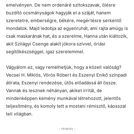
emelvényen. De nem ordenáré szitokszavak, ölésre
buzdító ocsmányságok hagyják el a száját, hanem
szeretetre, emberségre, békére, megértésre serkentő
mondatok. Majd ledobja az egyenruhát, ami rajta amúgy is
csak maskarának hat, és a szerelme, Hanna után kiáltozik,
akit Szilágyi Csenge alakít jókora szívvel, óriási
segítőkészséggel, igaz szerelemmel.
Vágyálom ez, vagy remélhetjük, hogy a közeli valóság?
Vecsei H. Miklós, Vörös Róbert és Eszenyi Enikő színpadi
átirata, Eszenyi rendezése, ütős előadássá áll össze.
Vannak és lesznek néhányan, akiket irritál, de
mindenképpen kemény munkával létrehozott, jelentős
teljesítmény, és komoly tett a mostani rémisztő, káosszal
teli világban.
- Hirdetés -