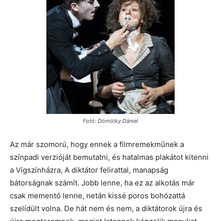
Fotó: Dömölky Dániel
Az már szomorú, hogy ennek a filmremekműnek a
színpadi verzióját bemutatni, és hatalmas plakátot kitenni
a Vígszínházra, A diktátor felirattal, manapság
bátorságnak számít. Jobb lenne, ha ez az alkotás már
csak mementó lenne, netán kissé poros bohózattá
szelídült volna. De hát nem és nem, a diktátorok újra és