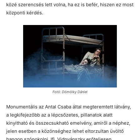
közé szerencsés lett volna, ha ez is befér, hiszen ez most
központi kérdés.
Fotó: Dömölky Dániel
Monumentális az Antal Csaba által megteremtett látvány,
a legkifejezőbb az a lépcsőzetes, pillanatok alatt
kinyitható és összecsukható emelvény, amiről a néphez,
jelen esetben a közönséghez lehet eltorzultan üvöltő
hangon szónokolni. Ifj. Vidnyánszky erőteljesen