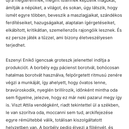
újra megteremnek, megint Istennek képzelik magukat,
ámítják a népüket, a világot, és sokan, úgy látszik, hogy
ismét egyre többen, beveszik a maszlagjaikat, szándékos
ferdítéseiket, hazugságaikat, alaptalan ígérgetéseiket,
elkábított, kritikátlan, szemellenzős rajongóik lesznek. És
ez persze játék a tűzzel, ami bizony életveszélyesen
terjedhet.
Eszenyi Enikő igencsak groteszk jelenettel indítja a
produkciót. A borbély egy pácienst borotvál, bohócosan
hatalmas borotvát használva, felpörgetett ritmusú zenére
végzi a munkáját, így ahelyett, hogy óvatos lenne,
bravúroskodik, nyeglén brillírozik, időnként mintha oda
sem figyelne, jelezve, hogy ez már neki pazarul megy így
is. Viszt Attila vendégként, riadt tekintettel ül a székben,
le van szorítva oda, moccanni sem tud, arckifejezése
egyre rémültebbé válik, totálisan kiszolgáltatott
helyzetben van. A borbély pedig élvezi a fölényét, és