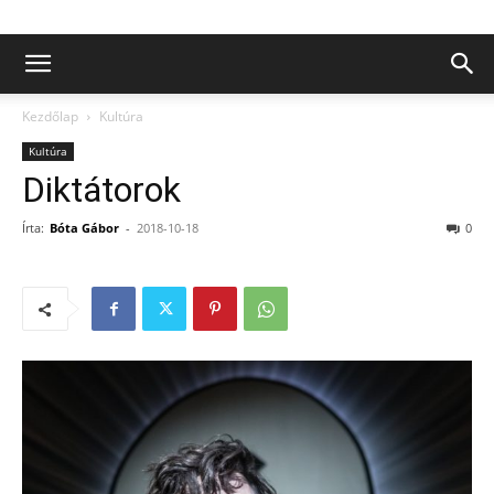
Kezdőlap
Kultúra
Kultúra
Diktátorok
Írta:
Bóta Gábor
-
2018-10-18
0