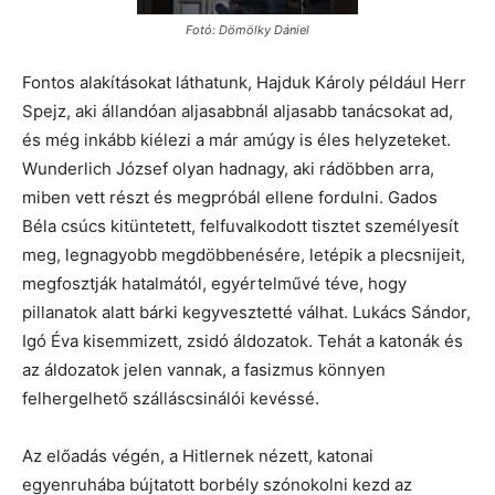
Fotó: Dömölky Dániel
Fontos alakításokat láthatunk, Hajduk Károly például Herr
Spejz, aki állandóan aljasabbnál aljasabb tanácsokat ad,
és még inkább kiélezi a már amúgy is éles helyzeteket.
Wunderlich József olyan hadnagy, aki rádöbben arra,
miben vett részt és megpróbál ellene fordulni. Gados
Béla csúcs kitüntetett, felfuvalkodott tisztet személyesít
meg, legnagyobb megdöbbenésére, letépik a plecsnijeit,
megfosztják hatalmától, egyértelművé téve, hogy
pillanatok alatt bárki kegyvesztetté válhat. Lukács Sándor,
Igó Éva kisemmizett, zsidó áldozatok. Tehát a katonák és
az áldozatok jelen vannak, a fasizmus könnyen
felhergelhető szálláscsinálói kevéssé.
Az előadás végén, a Hitlernek nézett, katonai
egyenruhába bújtatott borbély szónokolni kezd az