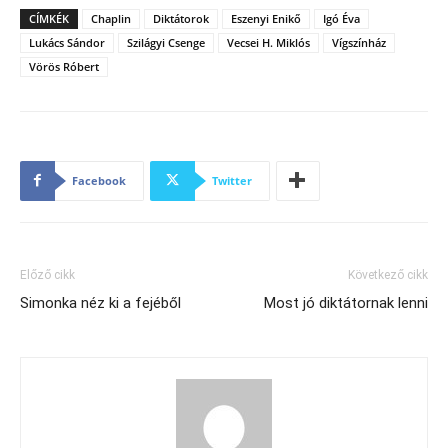
CÍMKÉK
Chaplin
Diktátorok
Eszenyi Enikő
Igó Éva
Lukács Sándor
Szilágyi Csenge
Vecsei H. Miklós
Vígszínház
Vörös Róbert
Facebook
Twitter
Előző cikk
Következő cikk
Simonka néz ki a fejéből
Most jó diktátornak lenni