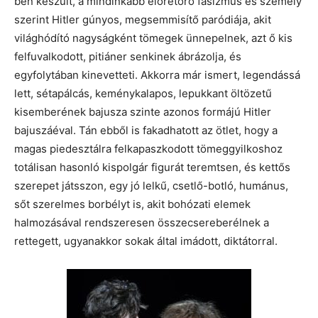
ben készült, a mindinkább előretörő fasizmus és személy
szerint Hitler gúnyos, megsemmisítő paródiája, akit
világhódító nagyságként tömegek ünnepelnek, azt ő kis
felfuvalkodott, pitiáner senkinek ábrázolja, és
egyfolytában kinevetteti. Akkorra már ismert, legendássá
lett, sétapálcás, keménykalapos, lepukkant öltözetű
kisemberének bajusza szinte azonos formájú Hitler
bajuszáéval. Tán ebből is fakadhatott az ötlet, hogy a
magas piedesztálra felkapaszkodott tömeggyilkoshoz
totálisan hasonló kispolgár figurát teremtsen, és kettős
szerepet játsszon, egy jó lelkű, csetlő-botló, humánus,
sőt szerelmes borbélyt is, akit bohózati elemek
halmozásával rendszeresen összecsereberélnek a
rettegett, ugyanakkor sokak által imádott, diktátorral.