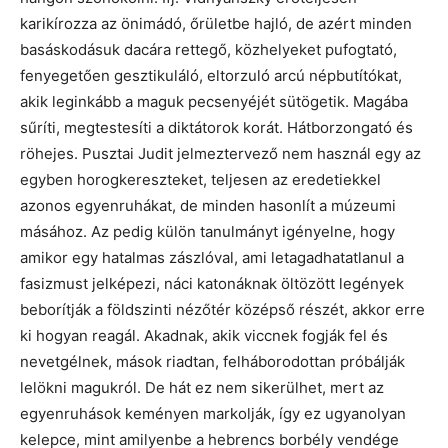
karikírozza az önimádó, őrületbe hajló, de azért minden
basáskodásuk dacára rettegő, közhelyeket pufogtató,
fenyegetően gesztikuláló, eltorzuló arcú népbutítókat,
akik leginkább a maguk pecsenyéjét sütögetik. Magába
sűríti, megtestesíti a diktátorok korát. Hátborzongató és
röhejes. Pusztai Judit jelmeztervező nem használ egy az
egyben horogkereszteket, teljesen az eredetiekkel
azonos egyenruhákat, de minden hasonlít a múzeumi
másához. Az pedig külön tanulmányt igényelne, hogy
amikor egy hatalmas zászlóval, ami letagadhatatlanul a
fasizmust jelképezi, náci katonáknak öltözött legények
beborítják a földszinti nézőtér középső részét, akkor erre
ki hogyan reagál. Akadnak, akik viccnek fogják fel és
nevetgélnek, mások riadtan, felháborodottan próbálják
lelökni magukról. De hát ez nem sikerülhet, mert az
egyenruhások keményen markolják, így ez ugyanolyan
kelepce, mint amilyenbe a hebrencs borbély vendége