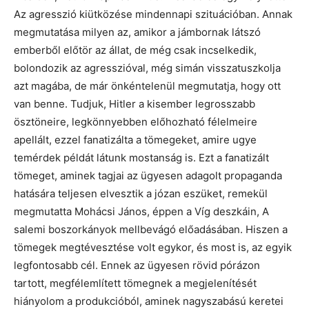
Az agresszió kiütközése mindennapi szituációban. Annak
megmutatása milyen az, amikor a jámbornak látszó
emberből előtör az állat, de még csak incselkedik,
bolondozik az agresszióval, még simán visszatuszkolja
azt magába, de már önkéntelenül megmutatja, hogy ott
van benne. Tudjuk, Hitler a kisember legrosszabb
ösztöneire, legkönnyebben előhozható félelmeire
apellált, ezzel fanatizálta a tömegeket, amire ugye
temérdek példát látunk mostanság is. Ezt a fanatizált
tömeget, aminek tagjai az ügyesen adagolt propaganda
hatására teljesen elvesztik a józan eszüket, remekül
megmutatta Mohácsi János, éppen a Víg deszkáin, A
salemi boszorkányok mellbevágó előadásában. Hiszen a
tömegek megtévesztése volt egykor, és most is, az egyik
legfontosabb cél. Ennek az ügyesen rövid pórázon
tartott, megfélemlített tömegnek a megjelenítését
hiányolom a produkcióból, aminek nagyszabású keretei