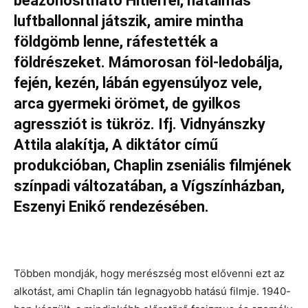
beazonosítható Hitlerrel, hatalmas
luftballonnal játszik, amire mintha
földgömb lenne, ráfestették a
földrészeket. Mámorosan föl-ledobálja,
fején, kezén, lábán egyensúlyoz vele,
arca gyermeki örömet, de gyilkos
agressziót is tükröz. Ifj. Vidnyánszky
Attila alakítja, A diktátor című
produkcióban, Chaplin zseniális filmjének
színpadi változatában, a Vígszínházban,
Eszenyi Enikő rendezésében.
Többen mondják, hogy merészség most elővenni ezt az
alkotást, ami Chaplin tán legnagyobb hatású filmje. 1940-