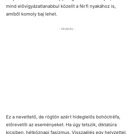
mind elővigyázatlanabbul közelít a férfi nyakához is,
amiből komoly baj lehet.
- Hirdetés -
Ez a nevettető, de rögtön azért hideglelős bohóctréfa,
előrevetíti az eseményeket. Ha úgy tetszik, diktatúra
kicsiben, hétköznapi fasizmus. Visszaélés egy helyzettel.