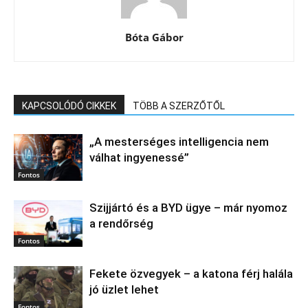
Bóta Gábor
KAPCSOLÓDÓ CIKKEK
TÖBB A SZERZŐTŐL
„A mesterséges intelligencia nem
válhat ingyenessé”
Fontos
Szijjártó és a BYD ügye – már nyomoz
a rendőrség
Fontos
Fekete özvegyek – a katona férj halála
jó üzlet lehet
Fontos