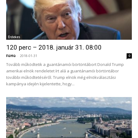
Érdekes
120 perc – 2018. január 31. 08:00
FüHü
-
2018-01-31
0
Tovább működtetik a guantánamói börtöntábort Donald Trump
amerikai elnök rendeletet írt alá a guantánamói börtöntábor
további működtetéséről. Trump elnök még elnökválasztási
kampánya idején kijelentette, hogy...