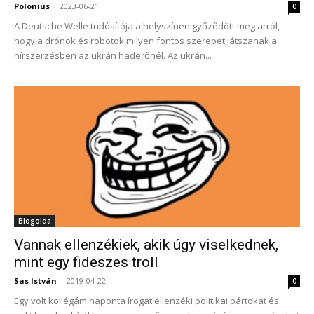
Polonius
-
2023-06-21
0
A Deutsche Welle tudósítója a helyszínen győződött meg arról,
hogy a drónok és robotok milyen fontos szerepet játszanak a
hírszerzésben az ukrán haderőnél. Az ukrán...
Blogolda
Vannak ellenzékiek, akik úgy viselkednek,
mint egy fideszes troll
Sas István
-
2019-04-22
0
Egy volt kollégám naponta írogat ellenzéki politikai pártokat és