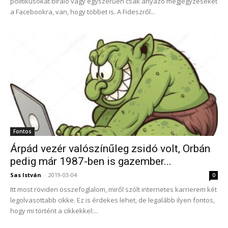
politikusokat bíráló vagy egyszerűen csak anyázó megjegyzéseket
a Facebookra, van, hogy többet is. A Fideszről...
Fontos
Árpád vezér valószínűleg zsidó volt, Orbán
pedig már 1987-ben is gazember...
Sas István
-
2019-03-04
0
Itt most röviden összefoglalom, miről szólt internetes karrierem két
legolvasottabb cikke. Ez is érdekes lehet, de legalább ilyen fontos,
hogy mi történt a cikkekkel:...