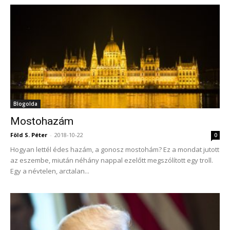
Blogolda
Mostohazám
Föld S. Péter
-
2018-10-22
0
Hogyan lettél édes hazám, a gonosz mostohám? Ez a mondat jutott
az eszembe, miután néhány nappal ezelőtt megszólított egy troll.
Egy a névtelen, arctalan...