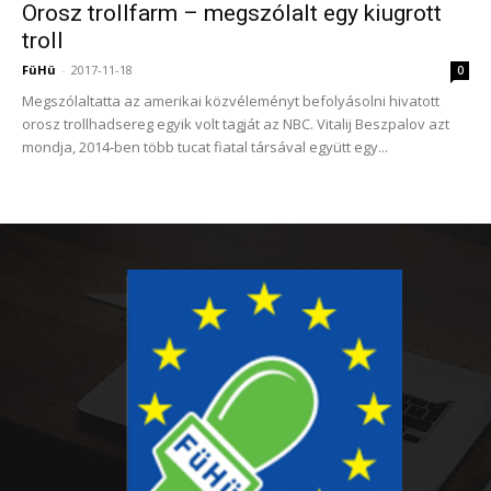
Orosz trollfarm – megszólalt egy kiugrott
troll
FüHü
-
2017-11-18
0
Megszólaltatta az amerikai közvéleményt befolyásolni hivatott
orosz trollhadsereg egyik volt tagját az NBC. Vitalij Beszpalov azt
mondja, 2014-ben több tucat fiatal társával együtt egy...