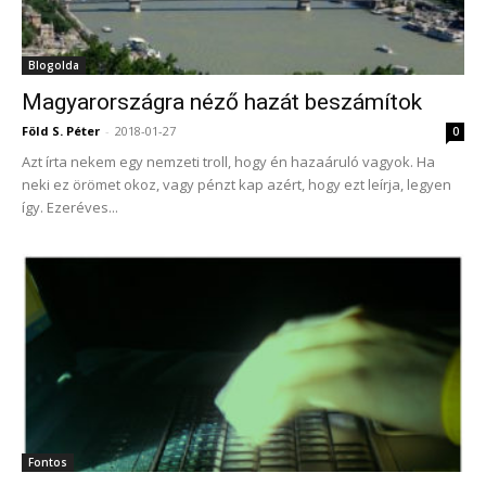
Blogolda
Magyarországra néző hazát beszámítok
Föld S. Péter
-
2018-01-27
0
Azt írta nekem egy nemzeti troll, hogy én hazaáruló vagyok. Ha
neki ez örömet okoz, vagy pénzt kap azért, hogy ezt leírja, legyen
így. Ezeréves...
Fontos