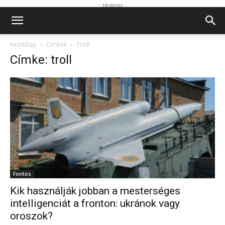
- Hirdetés -
Kezdőlap
Címkék
Troll
Címke: troll
Fontos
Kik használják jobban a mesterséges
intelligenciát a fronton: ukránok vagy
oroszok?