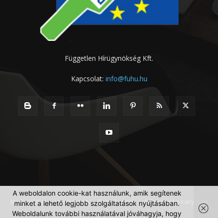
Független Hírügynökség Kft.
Kapcsolat:
info@fuhu.hu
A weboldalon cookie-kat használunk, amik segítenek
Médiaajánlat
Impresszum
Szerzői jogok
Adatkezelési irányelvek
minket a lehető legjobb szolgáltatások nyújtásában.
Weboldalunk további használatával jóváhagyja, hogy