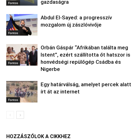
gazdaságra
Fontos
Abdul El‑Sayed: a progresszív
mozgalom új zászlóvivője
Fontos
Orbán Gáspár “Afrikában találta meg
Istent”, ezért szállította őt hatszor is
honvédségi repülőgép Csádba és
Fontos
Nigerbe
Egy határválság, amelyet percek alatt
írt át az internet
Fontos
HOZZÁSZÓLOK A CIKKHEZ