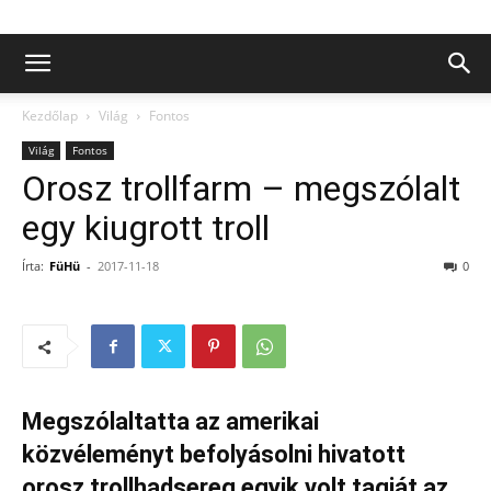
Kezdőlap
Világ
Fontos
Világ
Fontos
Orosz trollfarm – megszólalt
egy kiugrott troll
Írta:
FüHü
-
2017-11-18
0
Megszólaltatta az amerikai
közvéleményt befolyásolni hivatott
orosz trollhadsereg egyik volt tagját az