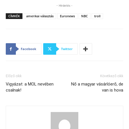
- Hirdetés -
CÍMKÉK
amerikai választás
Euronews
NBC
troll
Facebook
Twitter
Előző cikk
Következő cikk
Vigyázat: a MOL nevében
Nő a magyar vásárlóerő, de
csalnak!
van is hova