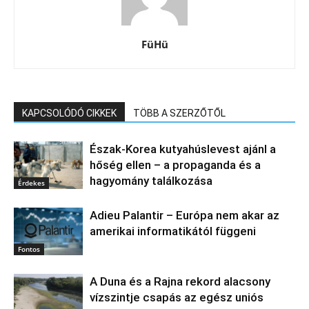
FüHü
KAPCSOLÓDÓ CIKKEK
TÖBB A SZERZŐTŐL
Észak‑Korea kutyahúslevest ajánl a
hőség ellen – a propaganda és a
hagyomány találkozása
Érdekes
Adieu Palantir – Európa nem akar az
amerikai informatikától függeni
Fontos
A Duna és a Rajna rekord alacsony
vízszintje csapás az egész uniós