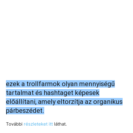
ezek a trollfarmok olyan mennyiségű
tartalmat és hashtaget képesek
előállítani, amely eltorzítja az organikus
párbeszédet.
További
részleteket itt
láthat.