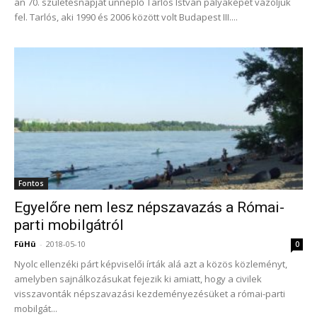
án 70. születésnapját ünneplő Tarlós István pályaképét vázoljuk
fel. Tarlós, aki 1990 és 2006 között volt Budapest III....
Fontos
Egyelőre nem lesz népszavazás a Római-
parti mobilgátról
FüHü
-
2018-05-10
0
Nyolc ellenzéki párt képviselői írták alá azt a közös közleményt,
amelyben sajnálkozásukat fejezik ki amiatt, hogy a civilek
visszavonták népszavazási kezdeményezésüket a római-parti
mobilgát...