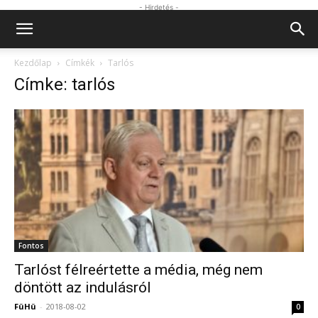
- Hirdetés -
Kezdőlap
Címkék
Tarlós
Címke: tarlós
Fontos
Tarlóst félreértette a média, még nem
döntött az indulásról
FüHü
-
2018-08-02
0