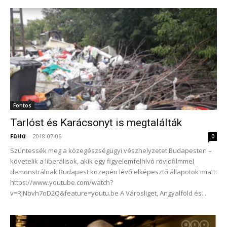
Fontos
Tarlóst és Karácsonyt is megtalálták
FüHü
-
2018-07-06
0
Szüntessék meg a közegészségügyi vészhelyzetet Budapesten –
követelik a liberálisok, akik egy figyelemfelhívó rövidfilmmel
demonstrálnak Budapest közepén lévő elképesztő állapotok miatt.
https://www.youtube.com/watch?
v=RJNbvh7oD2Q&feature=youtu.be A Városliget, Angyalföld és...