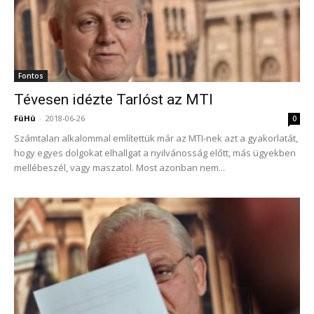
Fontos
Tévesen idézte Tarlóst az MTI
FüHü
-
2018-06-26
0
Számtalan alkalommal említettük már az MTI-nek azt a gyakorlatát,
hogy egyes dolgokat elhallgat a nyilvánosság előtt, más ügyekben
mellébeszél, vagy maszatol. Most azonban nem...