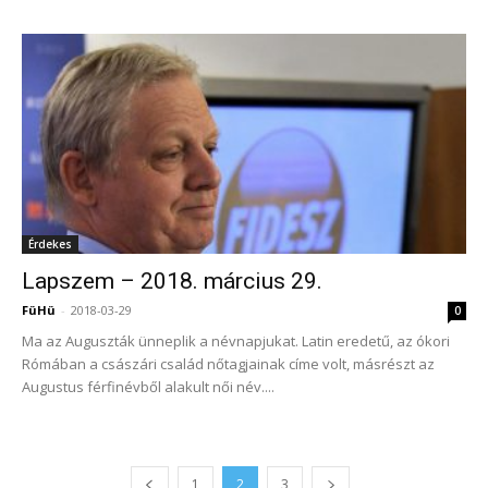
Érdekes
Lapszem – 2018. március 29.
FüHü
-
2018-03-29
0
Ma az Auguszták ünneplik a névnapjukat. Latin eredetű, az ókori
Rómában a császári család nőtagjainak címe volt, másrészt az
Augustus férfinévből alakult női név....
1
2
3