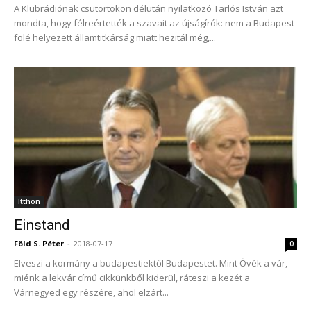
A Klubrádiónak csütörtökön délután nyilatkozó Tarlós István azt
mondta, hogy félreértették a szavait az újságírók: nem a Budapest
fölé helyezett államtitkárság miatt hezitál még,...
Itthon
Einstand
Föld S. Péter
-
2018-07-17
0
Elveszi a kormány a budapestiektől Budapestet. Mint Övék a vár,
miénk a lekvár című cikkünkből kiderül, ráteszi a kezét a
Várnegyed egy részére, ahol elzárt...