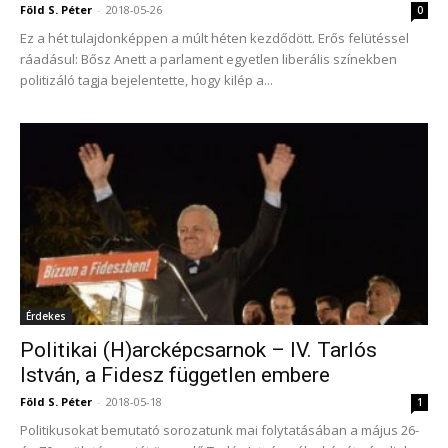
Föld S. Péter
-
2018-05-26
0
Ez a hét tulajdonképpen a múlt héten kezdődött. Erős felütéssel
ráadásul: Bősz Anett a parlament egyetlen liberális színekben
politizáló tagja bejelentette, hogy kilép a...
Érdekes
Politikai (H)arcképcsarnok – IV. Tarlós
István, a Fidesz független embere
Föld S. Péter
-
2018-05-18
1
Politikusokat bemutató sorozatunk mai folytatásában a május 26-