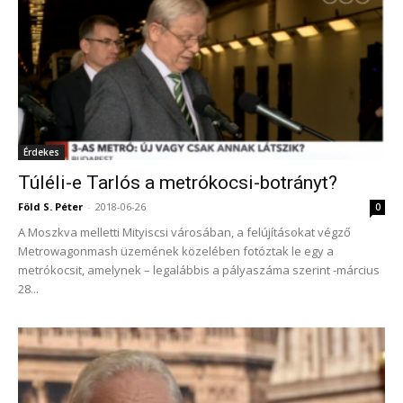
Érdekes
Túléli-e Tarlós a metrókocsi-botrányt?
Föld S. Péter
-
2018-06-26
0
A Moszkva melletti Mityiscsi városában, a felújításokat végző
Metrowagonmash üzemének közelében fotóztak le egy a
metrókocsit, amelynek – legalábbis a pályaszáma szerint -március
28...