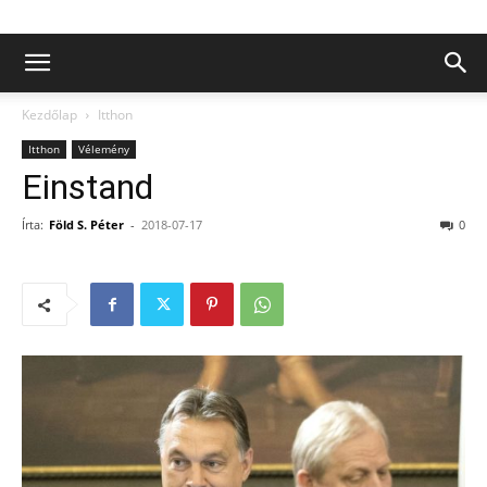
Kezdőlap
Itthon
Itthon
Vélemény
Einstand
Írta:
Föld S. Péter
-
2018-07-17
0