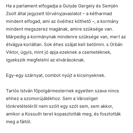
Ha a parlament elfogadja a Gulyás Gergely és Semjén
Zsolt által jegyzett törvényjavaslatot – a kétharmad
mindent elfogad, ami az övéihez köthető –, a kormány
mindent megszerez magának, amire szüksége van.
Márpedig a kormánynak mindenre szüksége van, mert az
étvágya korlátlan. Sok éhes szájat kell betömni. s Orbán
Viktor, úgyis, mint jó apja ezeknek a csemetéknek,
igyekszik megfelelni az elvárásoknak.
Egy-egy szárnyat, combot nyújt a kicsinyeknek.
Tarlós István főpolgármesternek egyetlen szava nincs
ehhez a szomorújátékhoz. Sem a Városliget
tönkretételéről nem szólt egy szót sem, sem akkor,
amikor a Kossuth teret kopasztották meg, és fosztották
meg a fáitól.