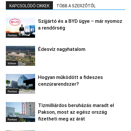
KAPCSOLÓDÓ CIKKEK
TÖBB A SZERZŐTŐL
Szijjártó és a BYD ügye – már nyomoz
a rendőrség
Fontos
Édesvíz nagyhatalom
Itthon
Hogyan működött a fideszes
cenzúrarendszer?
Fontos
Tízmilliárdos beruházás maradt el
Pakson, most az egész ország
fizetheti meg az árát
Fontos