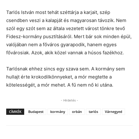
Tarlós István most tehát széttárja a karjait, szép
csendben veszi a kalapját és magyarosan távozik. Nem
szól egy szót sem az általa vezetett várost tönkre tevő
Fidesz-kormány pusztításáról. Mert bár sok minden épül,
valójában nem a főváros gyarapodik, hanem egyes
fővárosiak. Azok, akik közel vannak a húsos fazékhoz.
Tarlósnak ehhez sincs egy szava sem. A kormány sem
hullajt érte krokodilkönnyeket, a mór megtette a
kötelességét, a mór mehet. A fű nem nő ki utána.
- Hirdetés -
CÍMKÉK
Budapest
kormány
orbán
tarlós
Várnegyed