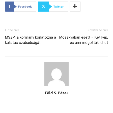
Facebook
Twitter
Előző cikk
Következő cikk
MSZP: a kormány korlátozná a
Moszkvában esett – Két kép,
kutatás szabadságát
és ami mögöttük lehet
Föld S. Péter