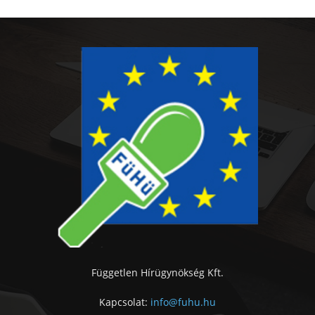
Független Hírügynökség Kft.
Kapcsolat:
info@fuhu.hu