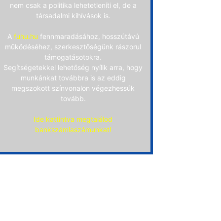
nem csak a politika lehetetleníti el, de a
társadalmi kihívások is.
A
fuhu.hu
fennmaradásához, hosszútávú
működéséhez, szerkesztőségünk rászorul
támogatásotokra.
Segítségetekkel lehetőség nyílik arra, hogy
munkánkat továbbra is az eddig
megszokott színvonalon végezhessük
tovább.
Ide kattintva megtalálod
bankszámlaszámunkat!