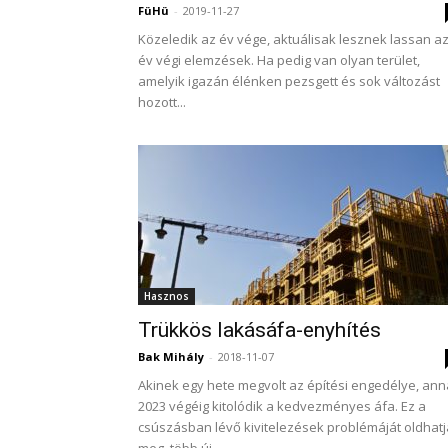
FüHü
-
2019-11-27
Közeledik az év vége, aktuálisak lesznek lassan a
év végi elemzések. Ha pedig van olyan terület,
amelyik igazán élénken pezsgett és sok változást
hozott...
Hasznos
Trükkös lakásáfa-enyhítés
Bak Mihály
-
2018-11-07
Akinek egy hete megvolt az építési engedélye, an
2023 végéig kitolódik a kedvezményes áfa. Ez a
csúszásban lévő kivitelezések problémáját oldhatj