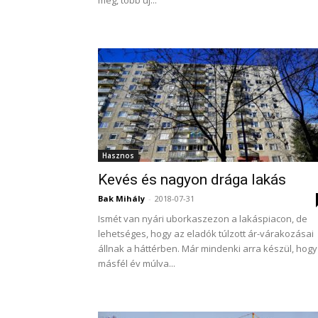
meg, több új...
Hasznos
Kevés és nagyon drága lakás
Bak Mihály
-
2018-07-31
Ismét van nyári uborkaszezon a lakáspiacon, de
lehetséges, hogy az eladók túlzott ár-várakozásai
állnak a háttérben. Már mindenki arra készül, hogy
másfél év múlva...