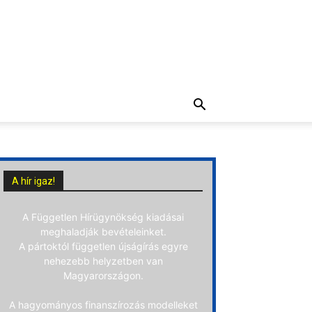
A hír igaz!
A Független Hírügynökség kiadásai
meghaladják bevételeinket.
A pártoktól független újságírás egyre
nehezebb helyzetben van
Magyarországon.
A hagyományos finanszírozás modelleket