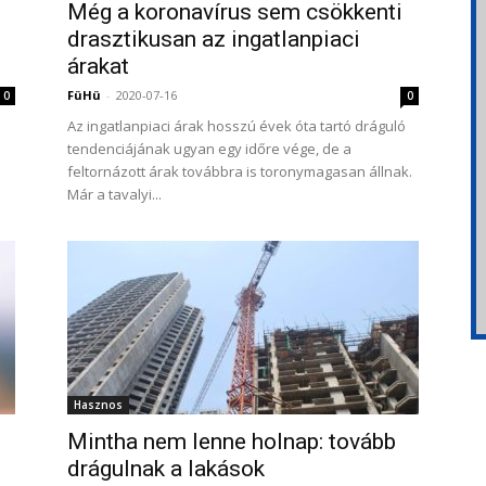
Még a koronavírus sem csökkenti
drasztikusan az ingatlanpiaci
árakat
FüHü
-
2020-07-16
0
0
Az ingatlanpiaci árak hosszú évek óta tartó dráguló
tendenciájának ugyan egy időre vége, de a
feltornázott árak továbbra is toronymagasan állnak.
Már a tavalyi...
Hasznos
Mintha nem lenne holnap: tovább
drágulnak a lakások