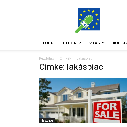
FüHü
FÜHÜ
ITTHON
VILÁG
KULTÚ
Kezdőlap
Címkék
Lakáspiac
Címke: lakáspiac
Hasznos