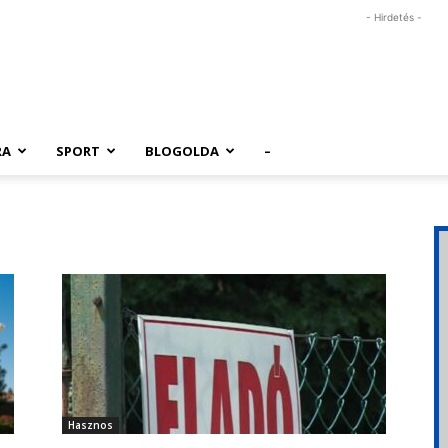
- Hirdetés -
RA
SPORT
BLOGOLDA
–
Hasznos