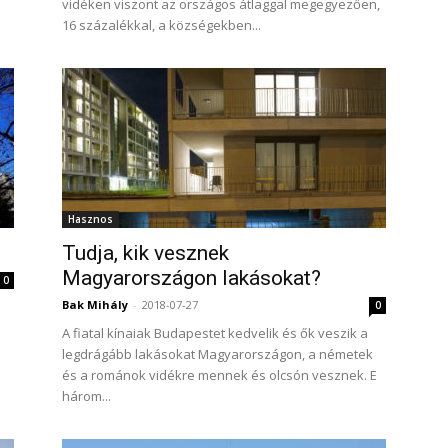
vidéken viszont az országos átlaggal megegyezően,
16 százalékkal, a községekben...
Hasznos
Tudja, kik vesznek
Magyarországon lakásokat?
0
Bak Mihály
-
2018-07-27
0
A fiatal kínaiak Budapestet kedvelik és ők veszik a
legdrágább lakásokat Magyarországon, a németek
és a románok vidékre mennek és olcsón vesznek. E
három...