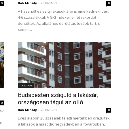
Bak Mihály
-
2019-01-31
0
0
z
A használt és az új lakások árai is emelkednek idén,
4-6 százalékkal. A GKI indexei ismét rekordot
döntöttek. Az általános derűlátás tovább tart, s
semmi...
Hasznos
Budapesten száguld a lakásár,
országosan tágul az olló
0
Bak Mihály
-
2018-10-31
0
nak
Éves alapon 20 százalék feletti mértékben drágultak
a
a lakások a második negyedévben a fővárosban,