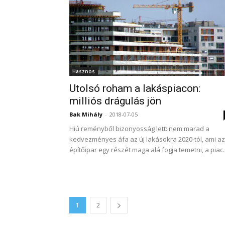
Hasznos
Utolsó roham a lakáspiacon:
milliós drágulás jön
Bak Mihály
-
2018-07-05
Hiú reményből bizonyosság lett: nem marad a
kedvezményes áfa az új lakásokra 2020-tól, ami az
építőipar egy részét maga alá fogja temetni, a piac..
1
2