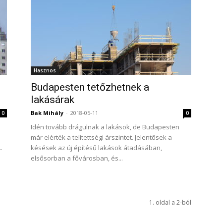
Hasznos
Budapesten tetőzhetnek a
lakásárak
Bak Mihály
-
2018-05-11
0
0
Idén tovább drágulnak a lakások, de Budapesten
már elérték a telítettségi árszintet. Jelentősek a
.
késések az új építésű lakások átadásában,
elsősorban a fővárosban, és...
1. oldal a 2-ból