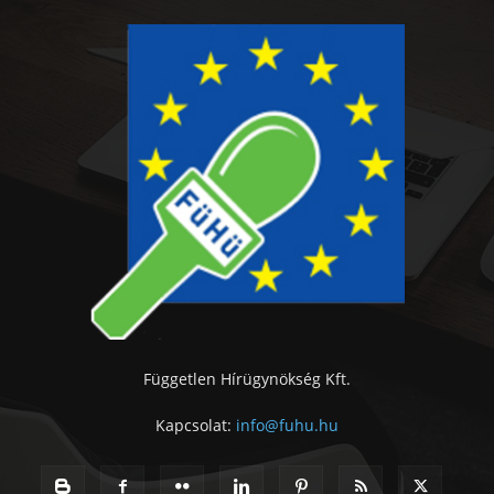
Független Hírügynökség Kft.
Kapcsolat:
info@fuhu.hu