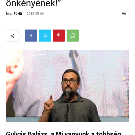
önkényének!”
Írta:
FüHü
-
2018-05-06
1
Gulyás Balázs, a Mi vagyunk a többség