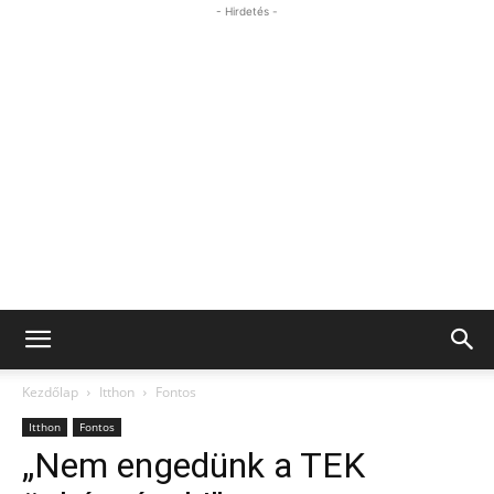
- Hirdetés -
Kezdőlap
Itthon
Fontos
Itthon
Fontos
„Nem engedünk a TEK