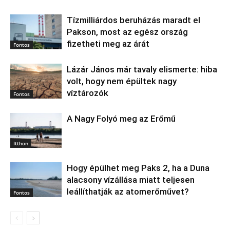
Tízmilliárdos beruházás maradt el
Pakson, most az egész ország
fizetheti meg az árát
Fontos
Lázár János már tavaly elismerte: hiba
volt, hogy nem épültek nagy
víztározók
Fontos
A Nagy Folyó meg az Erőmű
Itthon
Hogy épülhet meg Paks 2, ha a Duna
alacsony vízállása miatt teljesen
leállíthatják az atomerőművet?
Fontos