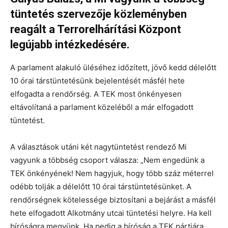
tüntetés szervezője közleményben
reagált a Terrorelhárítási Központ
legújabb intézkedésére.
A parlament alakuló üléséhez időzített, jövő kedd délelőtt
10 órai társtüntetésünk bejelentését másfél hete
elfogadta a rendőrség. A TEK most önkényesen
eltávolítaná a parlament közeléből a már elfogadott
tüntetést.
A választások utáni két nagytüntetést rendező Mi
vagyunk a többség csoport válasza: „Nem engedünk a
TEK önkényének! Nem hagyjuk, hogy több száz méterrel
odébb tolják a délelőtt 10 órai társtüntetésünket. A
rendőrségnek kötelessége biztosítani a bejárást a másfél
hete elfogadott Alkotmány utcai tüntetési helyre. Ha kell
bíróságra megyünk. Ha pedig a bíróság a TEK pártjára