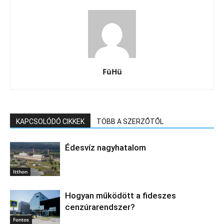
FüHü
KAPCSOLÓDÓ CIKKEK
TÖBB A SZERZŐTŐL
Édesvíz nagyhatalom
Itthon
Hogyan működött a fideszes
cenzúrarendszer?
Fontos