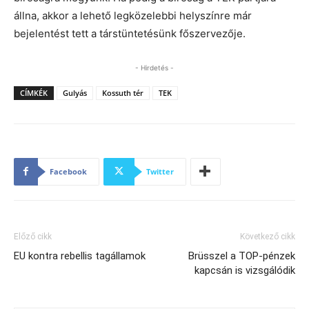
állna, akkor a lehető legközelebbi helyszínre már
bejelentést tett a társtüntetésünk főszervezője.
- Hirdetés -
CÍMKÉK
Gulyás
Kossuth tér
TEK
Facebook
Twitter
Előző cikk
Következő cikk
EU kontra rebellis tagállamok
Brüsszel a TOP-pénzek
kapcsán is vizsgálódik