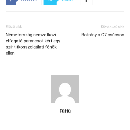
Előző cikk
Következő cikk
Németország nemzetközi
Botrány a G7 csúcson
elfogató parancsot kért egy
szír titkosszolgálati főnök
ellen
FüHü