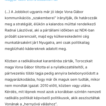
(…) A Jobbikot ugyanis már jó ideje Vona Gábor
kommunikációs „szakemberei” irányítják, ők határozzák
meg a stratégiát, élükön a kalandos múlttal rendelkező
Radnai Lászlóval, aki a pártállami időkben az NDK-ban
próbált szerencsét, majd egy külkereskedelmi cég
munkatársaként járt Nyugatra, ami csak politikailag
megbízható kádereknek adatott meg.
Közben a radikálisokat karanténba zárták, Toroczkait
maga Vona Gábor tiltotta el a nyilatkozattételtől, a
pártvezetés többi tagja pedig annyira belebonyolódott a
magyarázkodásba, hogy már ők maguk sem tudták, mikor
nem mondtak igazat: 2010 előtt, közben vagy utána.
Kérdés, mit lépnek most azok a korábban szintén nemzeti
radikális politikát képviselő politikusok, akik asszisztáltak
Vonának a „hernyóvá váláshoz”.