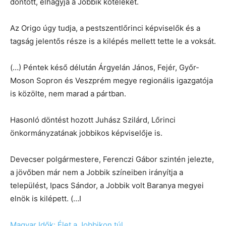
döntött, elhagyja a Jobbik kötelékét.
Az Origo úgy tudja, a pestszentlőrinci képviselők és a
tagság jelentős része is a kilépés mellett tette le a voksát.
(…) Péntek késő délután Árgyelán János, Fejér, Győr-
Moson Sopron és Veszprém megye regionális igazgatója
is közölte, nem marad a pártban.
Hasonló döntést hozott Juhász Szilárd, Lőrinci
önkormányzatának jobbikos képviselője is.
Devecser polgármestere, Ferenczi Gábor szintén jelezte,
a jövőben már nem a Jobbik színeiben irányítja a
települést, Ipacs Sándor, a Jobbik volt Baranya megyei
elnök is kilépett. (…I
Magyar Idők: Élet a Jobbikon túl