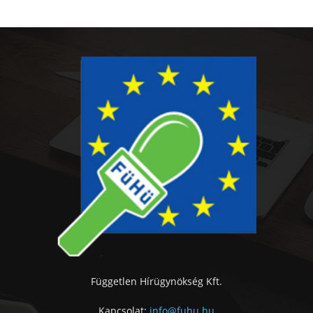
Független Hírügynökség Kft.
Kapcsolat:
info@fuhu.hu