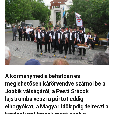
A kormánymédia behatóan és
meglehetősen kárörvendve számol be a
Jobbik válságáról; a Pesti Srácok
lajstromba veszi a pártot eddig
elhagyókat, a Magyar Idők pdig felteszi a