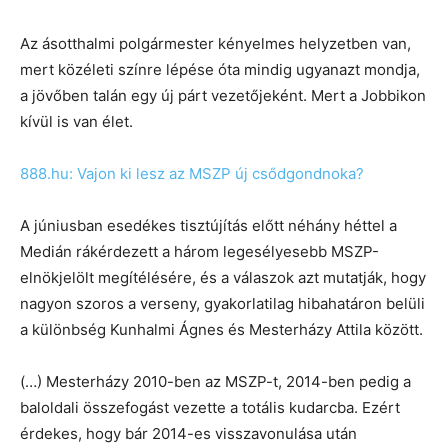
Az ásotthalmi polgármester kényelmes helyzetben van,
mert közéleti színre lépése óta mindig ugyanazt mondja,
a jövőben talán egy új párt vezetőjeként. Mert a Jobbikon
kívül is van élet.
888.hu: Vajon ki lesz az MSZP új csődgondnoka?
A júniusban esedékes tisztújítás előtt néhány héttel a
Medián rákérdezett a három legesélyesebb MSZP-
elnökjelölt megítélésére, és a válaszok azt mutatják, hogy
nagyon szoros a verseny, gyakorlatilag hibahatáron belüli
a különbség Kunhalmi Ágnes és Mesterházy Attila között.
(…) Mesterházy 2010-ben az MSZP-t, 2014-ben pedig a
baloldali összefogást vezette a totális kudarcba. Ezért
érdekes, hogy bár 2014-es visszavonulása után