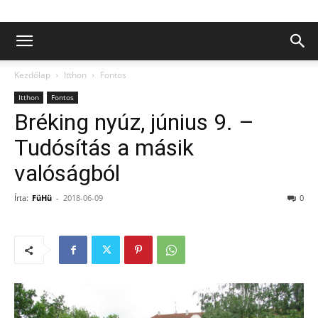
Kezdőlap
Itthon
Fontos
Itthon
Fontos
Bréking nyúz, június 9. –
Tudósítás a másik
valóságból
Írta:
FüHü
-
2018-06-09
0