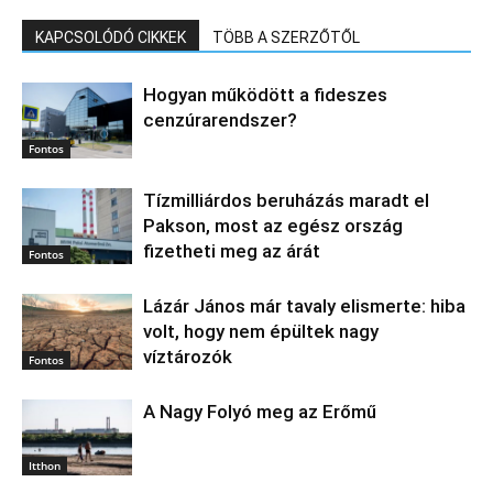
KAPCSOLÓDÓ CIKKEK
TÖBB A SZERZŐTŐL
Hogyan működött a fideszes
cenzúrarendszer?
Fontos
Tízmilliárdos beruházás maradt el
Pakson, most az egész ország
fizetheti meg az árát
Fontos
Lázár János már tavaly elismerte: hiba
volt, hogy nem épültek nagy
víztározók
Fontos
A Nagy Folyó meg az Erőmű
Itthon