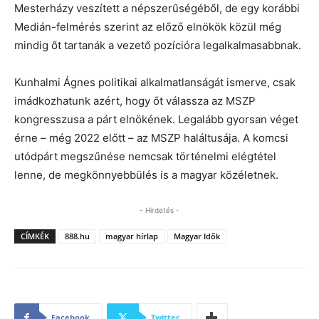
Mesterházy veszített a népszerűségéből, de egy korábbi
Medián-felmérés szerint az előző elnökök közül még
mindig őt tartanák a vezető pozícióra legalkalmasabbnak.
Kunhalmi Ágnes politikai alkalmatlanságát ismerve, csak
imádkozhatunk azért, hogy őt válassza az MSZP
kongresszusa a párt elnökének. Legalább gyorsan véget
érne – még 2022 előtt – az MSZP haláltusája. A komcsi
utódpárt megszűnése nemcsak történelmi elégtétel
lenne, de megkönnyebbülés is a magyar közéletnek.
- Hirdetés -
CÍMKÉK
888.hu
magyar hírlap
Magyar Idők
Facebook
Twitter