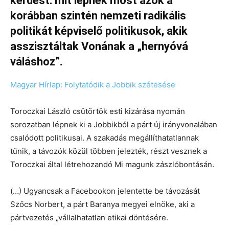
kérdést: mit lépnek most azok a
korábban szintén nemzeti radikális
politikát képviselő politikusok, akik
asszisztáltak Vonának a „hernyóvá
váláshoz”.
Magyar Hírlap: Folytatódik a Jobbik szétesése
Toroczkai László csütörtök esti kizárása nyomán
sorozatban lépnek ki a Jobbikból a párt új irányvonalában
csalódott politikusai. A szakadás megállíthatatlannak
tűnik, a távozók közül többen jelezték, részt vesznek a
Toroczkai által létrehozandó Mi magunk zászlóbontásán.
(…) Ugyancsak a Facebookon jelentette be távozását
Szőcs Norbert, a párt Baranya megyei elnöke, aki a
pártvezetés „vállalhatatlan etikai döntésére.