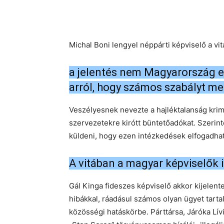
Michal Boni lengyel néppárti képviselő a vit
a jelentés nem Magyarország ell
arról, hogy számos szabályt me
Veszélyesnek nevezte a hajléktalanság krimi
szervezetekre kirótt büntetőadókat. Szerinte
küldeni, hogy ezen intézkedések elfogadhat
A vitában a magyar képviselők
Gál Kinga fideszes képviselő akkor kijelentet
hibákkal, ráadásul számos olyan ügyet tarta
közösségi hatáskörbe. Párttársa, Járóka Lív