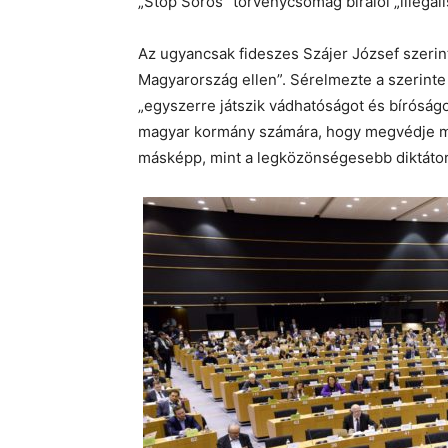
„Stop Soros” törvénycsomag bírálói „illegá
Az ugyancsak fideszes Szájer József szerint
Magyarország ellen”. Sérelmezte a szerinte k
„egyszerre játszik vádhatóságot és bíróságot
magyar kormány számára, hogy megvédje ma
másképp, mint a legközönségesebb diktátor