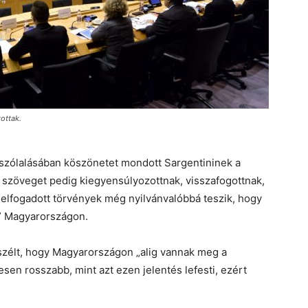
ottak.
lszólalásában köszönetet mondott Sargentininek a
ó szöveget pedig kiegyensúlyozottnak, visszafogottnak,
t elfogadott törvények még nyilvánvalóbbá teszik, hogy
” Magyarországon.
szélt, hogy Magyarországon „alig vannak meg a
esen rosszabb, mint azt ezen jelentés lefesti, ezért