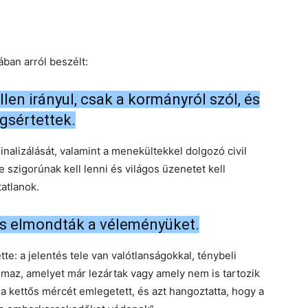
ában arról beszélt:
en irányul, csak a kormányról szól, és
gsértettek.
nalizálását, valamint a menekültekkel dolgozó civil
 szigorúnak kell lenni és világos üzenetet kell
atlanok.
 is elmondták a véleményüket.
te: a jelentés tele van valótlanságokkal, ténybeli
lmaz, amelyet már lezártak vagy amely nem is tartozik
ia kettős mércét emlegetett, és azt hangoztatta, hogy a