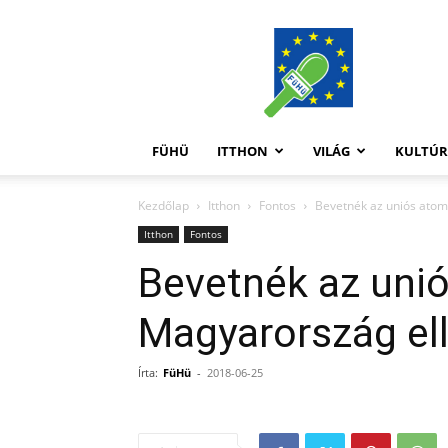
FüHü
FÜHÜ
ITTHON
VILÁG
KULTÚ
Kezdőlap
Itthon
Fontos
Bevetnék az uniós ato
Itthon
Fontos
Bevetnék az un
Magyarország el
Írta:
FüHü
-
2018-06-25