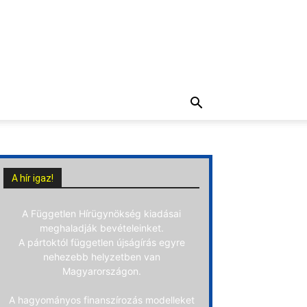
A hír igaz!
A Független Hírügynökség kiadásai
meghaladják bevételeinket.
A pártoktól független újságírás egyre
nehezebb helyzetben van
Magyarországon.
A hagyományos finanszírozás modelleket