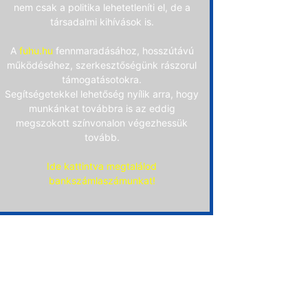
nem csak a politika lehetetleníti el, de a
társadalmi kihívások is.
A
fuhu.hu
fennmaradásához, hosszútávú
működéséhez, szerkesztőségünk rászorul
támogatásotokra.
Segítségetekkel lehetőség nyílik arra, hogy
munkánkat továbbra is az eddig
megszokott színvonalon végezhessük
tovább.
Ide kattintva megtalálod
bankszámlaszámunkat!