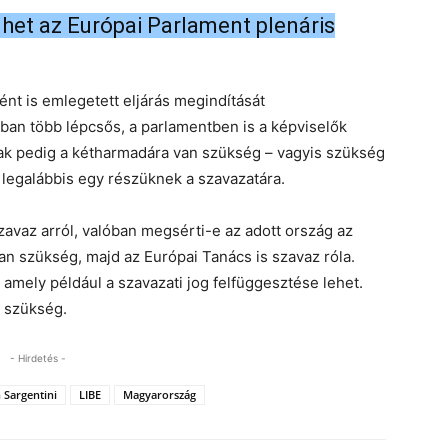
het az Európai Parlament plenáris
t is emlegetett eljárás megindítását
an több lépcsős, a parlamentben is a képviselők
nak pedig a kétharmadára van szükség – vagyis szükség
 legalábbis egy részüknek a szavazatára.
avaz arról, valóban megsérti-e az adott ország az
an szükség, majd az Európai Tanács is szavaz róla.
amely például a szavazati jog felfüggesztése lehet.
 szükség.
- Hirdetés -
h Sargentini
LIBE
Magyarország