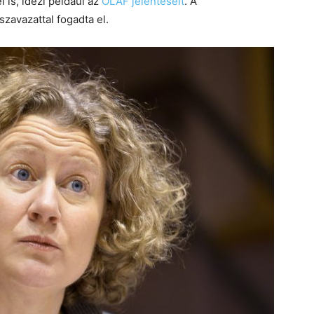
l is, idézi például az
OLAF jelentéseit
. A
zavazattal fogadta el.