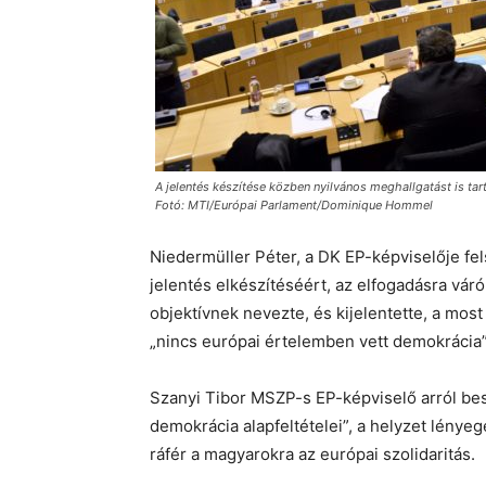
A jelentés készítése közben nyilvános meghallgatást is tart
Fotó: MTI/Európai Parlament/Dominique Hommel
Niedermüller Péter, a DK EP-képviselője fe
jelentés elkészítéséért, az elfogadásra vár
objektívnek nevezte, és kijelentette, a mos
„nincs európai értelemben vett demokrácia
Szanyi Tibor MSZP-s EP-képviselő arról be
demokrácia alapfeltételei”, a helyzet lényeg
ráfér a magyarokra az európai szolidaritás.