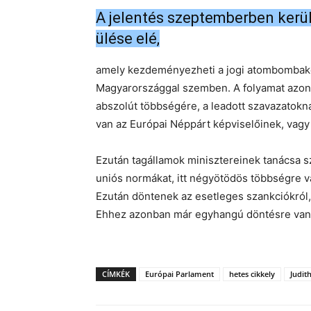
A jelentés szeptemberben kerül
ülése elé,
amely kezdeményezheti a jogi atombombakén
Magyarországgal szemben. A folyamat azonb
abszolút többségére, a leadott szavazatok
van az Európai Néppárt képviselőinek, vagy
Ezután tagállamok minisztereinek tanácsa sz
uniós normákat, itt négyötödös többségre v
Ezután döntenek az esetleges szankciókról, 
Ehhez azonban már egyhangú döntésre van
CÍMKÉK
Európai Parlament
hetes cikkely
Judit