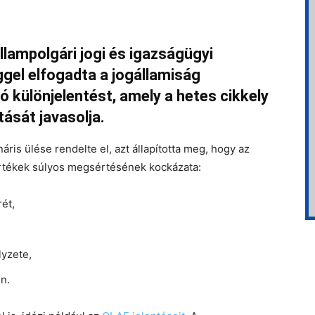
llampolgári jogi és igazságügyi
gel elfogadta a jogállamiság
ó különjelentést, amely a hetes cikkely
tását javasolja.
áris ülése rendelte el, azt állapította meg, hogy az
rtékek súlyos megsértésének kockázata:
ét,
lyzete,
en.