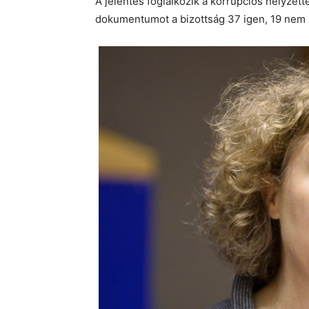
A jelentés foglalkozik a korrupciós helyzette
dokumentumot a bizottság 37 igen, 19 nem s