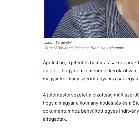
Judith Sargentini
Fotó: MTI/Európai Parlament/Dominique Hommel
Áprilisban, a jelentés bemutatásakor annak 
mondta
, hogy nem a menedékkérőkről van s
magyar kormány szerint ugyanis csak egy új
A jelentéstervezetet a bizottság múlt szerdá
hogy a magyar alkotmánymódosítás és a Sto
dokumentumhoz benyújtott egyes indítványo
elfogadtak.