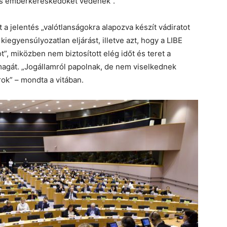
lis emberkereskedőket védenek”.
 a jelentés „valótlanságokra alapozva készít vádiratot
iegyensúlyozatlan eljárást, illetve azt, hogy a LIBE
”, miközben nem biztosított elég időt és teret a
gát. „Jogállamról papolnak, de nem viselkednek
ok” – mondta a vitában.