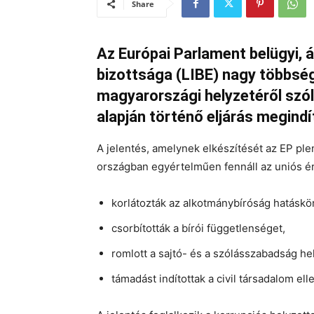
Share
Az Európai Parlament belügyi, á
bizottsága (LIBE) nagy többség
magyarországi helyzetéről szól
alapján történő eljárás megindí
A jelentés, amelynek elkészítését az EP plen
országban egyértelműen fennáll az uniós é
korlátozták az alkotmánybíróság hatáskör
csorbították a bírói függetlenséget,
romlott a sajtó- és a szólásszabadság he
támadást indítottak a civil társadalom ell