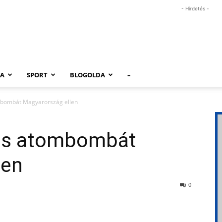
- Hirdetés -
RA
SPORT
BLOGOLDA
–
mbombát Magyarország ellen
iós atombombát
len
0