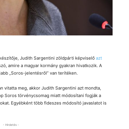
készítője, Judith Sargentini zöldpárti képviselő
azt
zó, amire a magyar kormány gyakran hivatkozik. A
abb „Soros-jelentésről” van terítéken.
n vitatta meg, akkor Judith Sargentini azt mondta,
p Soros törvénycsomag miatt módosítani fogják a
kat. Egyébként több fideszes módosító javaslatot is
- Hirdetés -