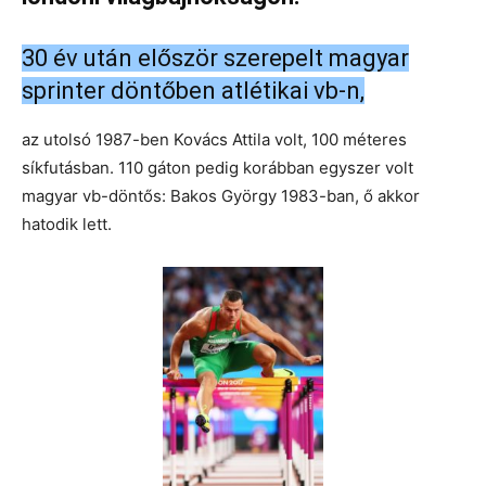
30 év után először szerepelt magyar
sprinter döntőben atlétikai vb-n,
az utolsó 1987-ben Kovács Attila volt, 100 méteres
síkfutásban. 110 gáton pedig korábban egyszer volt
magyar vb-döntős: Bakos György 1983-ban, ő akkor
hatodik lett.