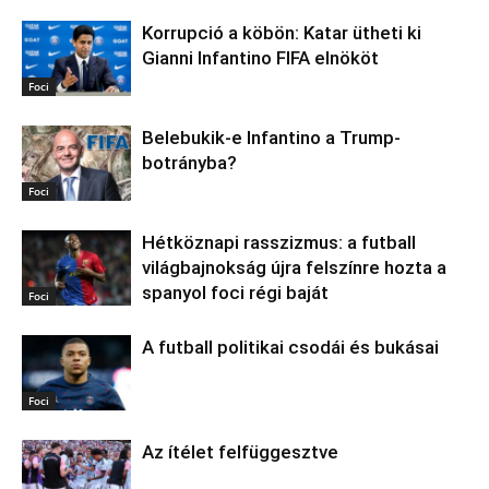
Korrupció a köbön: Katar ütheti ki
Gianni Infantino FIFA elnököt
Foci
Belebukik-e Infantino a Trump-
botrányba?
Foci
Hétköznapi rasszizmus: a futball
világbajnokság újra felszínre hozta a
spanyol foci régi baját
Foci
A futball politikai csodái és bukásai
Foci
Az ítélet felfüggesztve