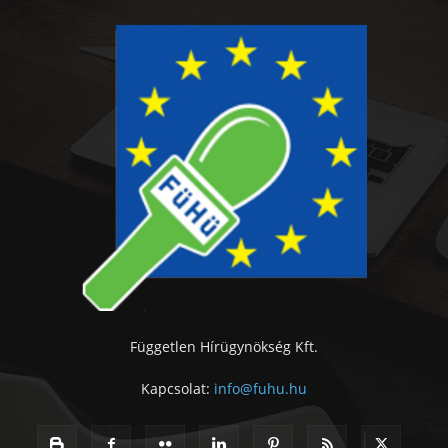
Független Hírügynökség Kft.
Kapcsolat:
info@fuhu.hu