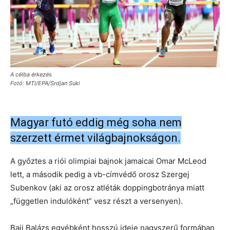
A célba érkezés
Fotó: MTI/EPA/Srdjan Suki
Magyar futó eddig még soha nem
szerzett érmet világbajnokságon.
A győztes a riói olimpiai bajnok jamaicai Omar McLeod
lett, a második pedig a vb-címvédő orosz Szergej
Subenkov (aki az orosz atléták doppingbotránya miatt
„független indulóként” vesz részt a versenyen).
Baji Balázs egyébként hosszú ideje nagyszerű formában