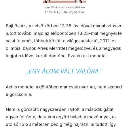
Baji Balázs az elõdöntõben
Fotó: MTI/EPA/Srdjan Suki
Baji Balázs az első körben 13.35-ös idővel magabiztosan
jutott tovább, majd az elődöntőben 13.23-mal megnyerte
saját futamát, többek között a világcsúcstartó, 2012-es
olimpiai bajnok Aries Merrittet megelőzve, és a negyedik
legjobb idővel került döntőbe. Ezután azt mondta:
„EGY ÁLOM VÁLT VALÓRA.”
Azt is mondta, a döntőben már csak nyerhet, nem szabad
elgörcsölnie.
Nem is görcsölt: nagyszerűen rajtolt, a második gátat
ugyan felrúgta, de utána együtt haladt a mezőnnyel, az
utolsó 15-20 méteren pedig még hajrázni is tudott, így