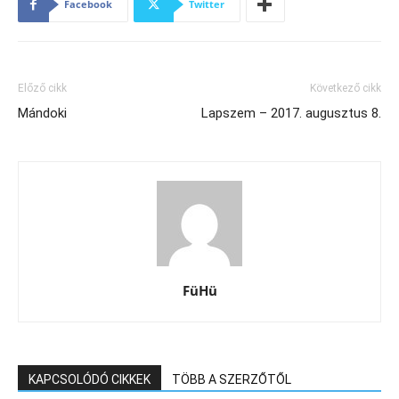
Facebook
Twitter
Előző cikk
Következő cikk
Mándoki
Lapszem – 2017. augusztus 8.
FüHü
KAPCSOLÓDÓ CIKKEK
TÖBB A SZERZŐTŐL