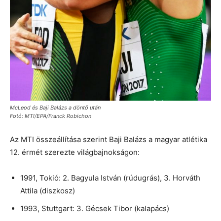
McLeod és Baji Balázs a döntő után
Fotó: MTI/EPA/Franck Robichon
Az MTI összeállítása szerint Baji Balázs a magyar atlétika
12. érmét szerezte világbajnokságon:
1991, Tokió: 2. Bagyula István (rúdugrás), 3. Horváth
Attila (diszkosz)
1993, Stuttgart: 3. Gécsek Tibor (kalapács)