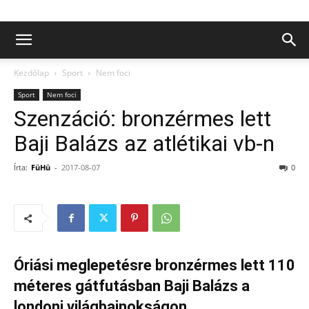
Kezdőlap
Sport
Nem foci
Sport
Nem foci
Szenzáció: bronzérmes lett
Baji Balázs az atlétikai vb-n
Írta:
FüHü
-
2017-08-07
0
Óriási meglepetésre bronzérmes lett 110
méteres gátfutásban Baji Balázs a
londoni világbajnokságon.