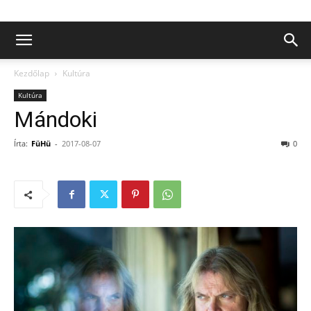
Kezdőlap
Kultúra
Kultúra
Mándoki
Írta:
FüHü
-
2017-08-07
0