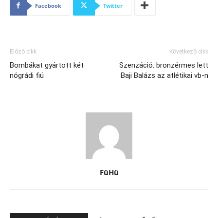
Facebook
Twitter
Előző cikk
Következő cikk
Bombákat gyártott két
Szenzáció: bronzérmes lett
nógrádi fiú
Baji Balázs az atlétikai vb-n
FüHü