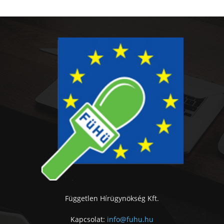
Független Hírügynökség Kft.
Kapcsolat:
info@fuhu.hu