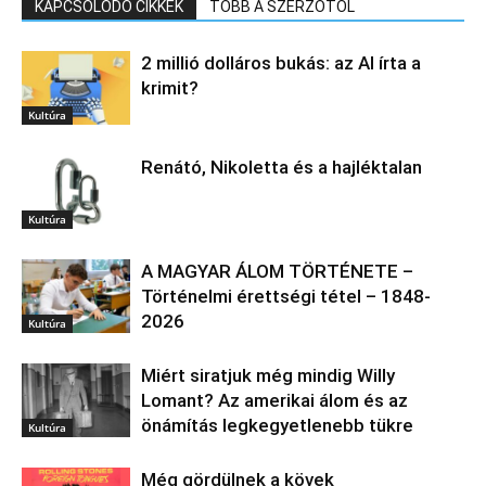
KAPCSOLÓDÓ CIKKEK
TÖBB A SZERZŐTŐL
2 millió dolláros bukás: az AI írta a
krimit?
Kultúra
Renátó, Nikoletta és a hajléktalan
Kultúra
A MAGYAR ÁLOM TÖRTÉNETE –
Történelmi érettségi tétel – 1848-
2026
Kultúra
Miért siratjuk még mindig Willy
Lomant? Az amerikai álom és az
önámítás legkegyetlenebb tükre
Kultúra
Még gördülnek a kövek