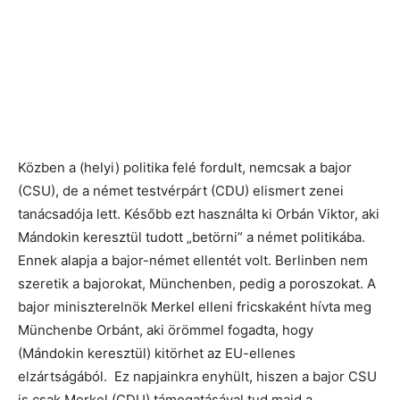
Közben a (helyi) politika felé fordult, nemcsak a bajor
(CSU), de a német testvérpárt (CDU) elismert zenei
tanácsadója lett. Később ezt használta ki Orbán Viktor, aki
Mándokin keresztül tudott „betörni” a német politikába.
Ennek alapja a bajor-német ellentét volt. Berlinben nem
szeretik a bajorokat, Münchenben, pedig a poroszokat. A
bajor miniszterelnök Merkel elleni fricskaként hívta meg
Münchenbe Orbánt, aki örömmel fogadta, hogy
(Mándokin keresztül) kitörhet az EU-ellenes
elzártságából. Ez napjainkra enyhült, hiszen a bajor CSU
is csak Merkel (CDU) támogatásával tud majd a