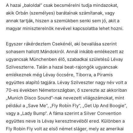
A hazai „baloldal” csak becsmérelni tudja mindazokat,
akik Orbán (személyes) barátainak számítanak, vagy
annak tartják, hiszen a szemükben senki sem jó, akit a
magyar miniszterelnök nevével kapcsolatba lehet hozni.
Egyszer rákérdeztem Csekénél, aki bevallása szerint
sohasem hallott Mándokiról. Annál inkább emlékezett az
ugyancsak Münchenben élő, szabadkai születésű Lévay
Szilveszterre. Talán a hazai beat-rajongók ugyancsak
emlékeznek még Lévay öccsére, Tiborra, a Piramis
együttes alapító tagjára. Lévay Szilveszter nagy név volt a
70-es években Németországban, ő szerezte az akkoriban
„Munich Disco Sound”-nak nevezett világszámokat, mint
például a „Save Me“, „Fly Robin Fly“, „Get Up And Boogie“,
vagy a „Lady Bump“. A fáma szerint a Silver Convention
együttes neve is Lévay keresztnevéből ered. Különben a
Fly Robin Fly volt az első német sláger, mely az amerikai