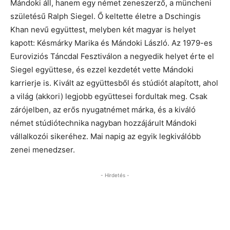
Mándoki áll, hanem egy német zeneszerző, a müncheni
születésű Ralph Siegel. Ő keltette életre a Dschingis
Khan nevű együttest, melyben két magyar is helyet
kapott: Késmárky Marika és Mándoki László. Az 1979-es
Euroviziós Táncdal Fesztiválon a negyedik helyet érte el
Siegel együttese, és ezzel kezdetét vette Mándoki
karrierje is. Kivált az együttesből és stúdiót alapított, ahol
a világ (akkori) legjobb együttesei fordultak meg. Csak
zárójelben, az erős nyugatnémet márka, és a kiváló
német stúdiótechnika nagyban hozzájárult Mándoki
vállalkozói sikeréhez. Mai napig az egyik legkiválóbb
zenei menedzser.
- Hirdetés -