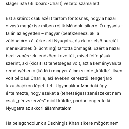
slágerlista (Billboard-Chart) vezető száma lett.
Ezt a kitérőt csak azért tartom fontosnak, hogy a hazai
olvasó megértse miben rejlik Mándoki sikere. Ő ugyanis –
talán az egyetlen – magyar (beat)zenész, aki a
zöldhatáron át érkezett Nyugatra, és aki az első perctől
menekültnek (Flüchtling) tartotta önmagát. Ezért a hazai
beat-zenészek lenézően kezelték, mivel felfogásuk
szerint, aki (kicsit is) tehetséges volt, azt a keményvaluta
reményében a (kádári) magyar állam szinte „küldte”. Ilyen
volt például Charlie, aki éveken keresztül tengerjáró
luxushajókon lépett fel. Ugyanakkor Mándoki úgy
értelmezte, hogy ezeket a (tehetséges) zenészeket nem
csak „pénzszerzés” miatt küldte, pardon engedte ki
Nyugatra az akkori államhatalom.
Ha belegondolunk a Dschingis Khan sikere mögött nem