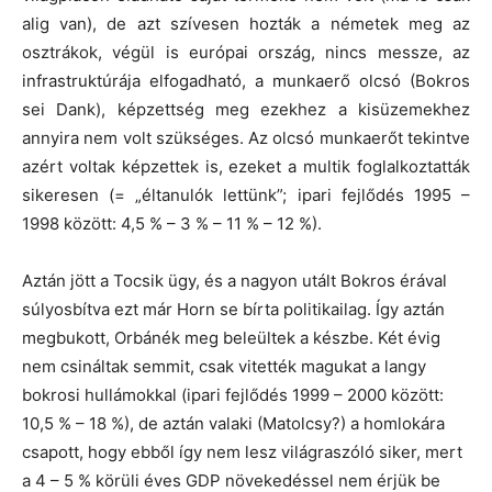
alig van), de azt szívesen hozták a németek meg az
osztrákok, végül is európai ország, nincs messze, az
infrastruktúrája elfogadható, a munkaerő olcsó (Bokros
sei Dank), képzettség meg ezekhez a kisüzemekhez
annyira nem volt szükséges. Az olcsó munkaerőt tekintve
azért voltak képzettek is, ezeket a multik foglalkoztatták
sikeresen (= „éltanulók lettünk”; ipari fejlődés 1995 –
1998 között: 4,5 % – 3 % – 11 % – 12 %).
Aztán jött a Tocsik ügy, és a nagyon utált Bokros érával
súlyosbítva ezt már Horn se bírta politikailag. Így aztán
megbukott, Orbánék meg beleültek a készbe. Két évig
nem csináltak semmit, csak vitették magukat a langy
bokrosi hullámokkal (ipari fejlődés 1999 – 2000 között:
10,5 % – 18 %), de aztán valaki (Matolcsy?) a homlokára
csapott, hogy ebből így nem lesz világraszóló siker, mert
a 4 – 5 % körüli éves GDP növekedéssel nem érjük be