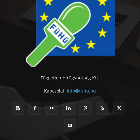
Független Hírügynökség Kft.
Kapcsolat:
info@fuhu.hu