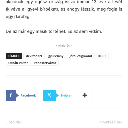
akciónak egy egész ország issza immár 13 éve a levét
(kivéve a gyevi bíróékat), és ahogy látszik, még fogja is
egy darabig.
De az már egy másik történet. És az sem vidám.
- Hirdetés -
CÍMKÉK
devizahitel
gyurcsány
Járai Zsigmond
KGST
Orbán Viktor
rendszerváltás
Facebook
Twitter
Előző cikk
Következő cikk