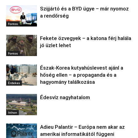
Szijjártó és a BYD ügye – már nyomoz
a rendőrség
Fontos
Fekete özvegyek – a katona férj halála
jó üzlet lehet
Fontos
Észak‑Korea kutyahúslevest ajánl a
hőség ellen – a propaganda és a
hagyomány találkozása
Érdekes
Édesvíz nagyhatalom
Itthon
Adieu Palantir – Európa nem akar az
amerikai informatikától függeni