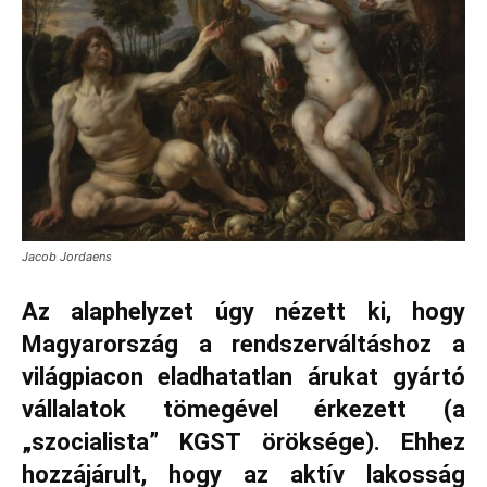
Jacob Jordaens
Az alaphelyzet úgy nézett ki, hogy
Magyarország a rendszerváltáshoz a
világpiacon eladhatatlan árukat gyártó
vállalatok tömegével érkezett (a
„szocialista” KGST öröksége). Ehhez
hozzájárult, hogy az aktív lakosság