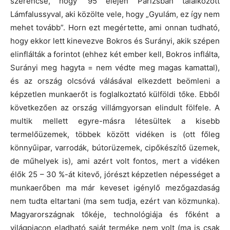
szerencse, hogy ’95 elején Párizsban találkozott
Lámfalussyval, aki közölte vele, hogy „Gyulám, ez így nem
mehet tovább”. Horn ezt megértette, ami onnan tudható,
hogy ekkor lett kinevezve Bokros és Surányi, akik szépen
elinflálták a forintot (ehhez két ember kell, Bokros inflálta,
Surányi meg hagyta = nem védte meg magas kamattal),
és az ország olcsóvá válásával elkezdett beömleni a
képzetlen munkaerőt is foglalkoztató külföldi tőke. Ebből
következően az ország villámgyorsan elindult fölfele. A
multik mellett egyre-másra létesültek a kisebb
termelőüzemek, többek között vidéken is (ott főleg
könnyűipar, varrodák, bútorüzemek, cipőkészítő üzemek,
de műhelyek is), ami azért volt fontos, mert a vidéken
élők 25 – 30 %-át kitevő, jórészt képzetlen népességet a
munkaerőben ma már keveset igénylő mezőgazdaság
nem tudta eltartani (ma sem tudja, ezért van közmunka).
Magyarországnak tőkéje, technológiája és főként a
világpiacon eladható saját terméke nem volt (ma is csak