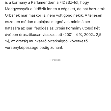
is a kormány a Parlamentben a FIDESZ-től, hogy
Medgyessyék elüldözik innen a cégeket, de hát hazudtak
Orbánék már máskor is, nem volt gond nekik. A teljesen
eszetlen módon duplájára megnövelt minimálbér
hatására az ipari fejlődés az Orbán kormány utolsó két
évében drasztikusan visszaesett (2001.: 4 %, 2002.: 2,5
%), az ország munkaerő olcsóságból következő
versenyképessége pedig zuhant.
- Hirdetés -