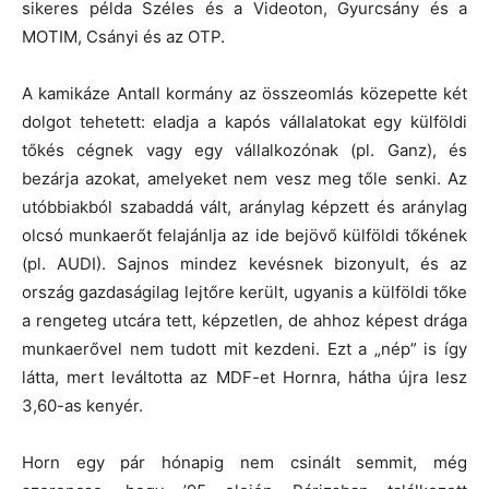
sikeres példa Széles és a Videoton, Gyurcsány és a
MOTIM, Csányi és az OTP.
A kamikáze Antall kormány az összeomlás közepette két
dolgot tehetett: eladja a kapós vállalatokat egy külföldi
tőkés cégnek vagy egy vállalkozónak (pl. Ganz), és
bezárja azokat, amelyeket nem vesz meg tőle senki. Az
utóbbiakból szabaddá vált, aránylag képzett és aránylag
olcsó munkaerőt felajánlja az ide bejövő külföldi tőkének
(pl. AUDI). Sajnos mindez kevésnek bizonyult, és az
ország gazdaságilag lejtőre került, ugyanis a külföldi tőke
a rengeteg utcára tett, képzetlen, de ahhoz képest drága
munkaerővel nem tudott mit kezdeni. Ezt a „nép” is így
látta, mert leváltotta az MDF-et Hornra, hátha újra lesz
3,60-as kenyér.
Horn egy pár hónapig nem csinált semmit, még