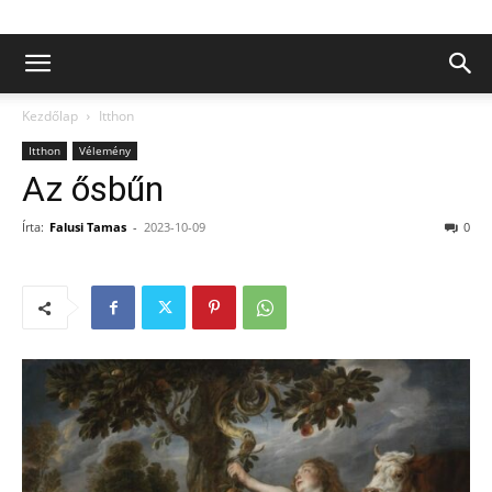
Kezdőlap
Itthon
Itthon
Vélemény
Az ősbűn
Írta:
Falusi Tamas
-
2023-10-09
0