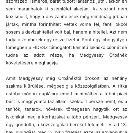
szomszéd, ismerős, barát tudott lakáshoz jutni, akkor én
sem maradhatok ki szemlélet alapján. Az viszont nem
közismert, hogy a devizahitelesek még mindmáig jobban
jártak, mintha forinthitelt vettek volna fel, fenti okból
sosem a devizahitellel volt baj, hanem a hitellel. Azt nem
tudja a zemberek egy része fizetni. Pont úgy, ahogy ilyen
tömegben a FIDESZ támogatott kamatú lakáskölcsönét se
tudná az adott része, ha Medgyessy Orbánék
követelésére meghagyja.
Amit Medgyessy még Orbánéktól örökölt, az néhány
szakma kiürülése, mégpedig a közszolgálatban. A ritka
ostoba módon duplájára emelt minimálbér a többi piaci
bért is megnyomta (az állami szektort persze nem), és a
tanítók, tanárok, nővérek tömegesen hagyták ott az
iskolákat meg a kórházakat a több pénzért. Medgyessy
úgy gondolta, a közszolgálati béreket felemeli, és ad 13.
havi nyugdíjat, meg 13. havi fizetést, ezzel az egyensúly a