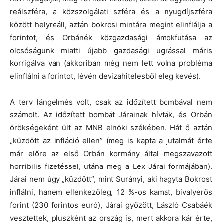
reálszféra, a közszolgálati szféra és a nyugdíjszféra
között helyreáll, aztán bokrosi mintára megint elinflálja a
forintot, és Orbánék közgazdasági ámokfutása az
olcsóságunk miatti újabb gazdasági ugrással máris
korrigálva van (akkoriban még nem lett volna probléma
elinflálni a forintot, lévén devizahitelesből elég kevés).
A terv lángelmés volt, csak az időzített bombával nem
számolt. Az időzített bombát Járainak hívták, és Orbán
örökségeként ült az MNB elnöki székében. Hát ő aztán
„küzdött az infláció ellen” (meg is kapta a jutalmát érte
már előre az első Orbán kormány által megszavazott
horribilis fizetéssel, utána meg a Lex Járai formájában).
Járai nem úgy „küzdött”, mint Surányi, aki hagyta Bokrost
inflálni, hanem ellenkezőleg, 12 %-os kamat, bivalyerős
forint (230 forintos euró), Járai győzött, László Csabáék
vesztettek, pluszként az ország is, mert akkora kár érte,