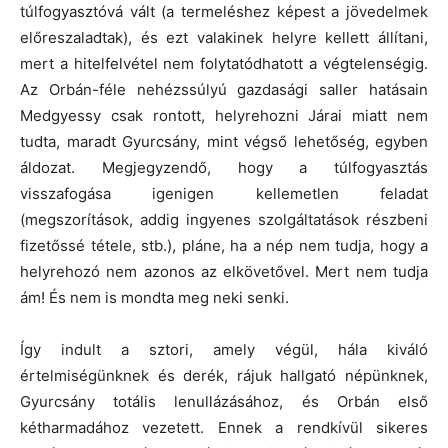
túlfogyasztóvá vált (a termeléshez képest a jövedelmek
előreszaladtak), és ezt valakinek helyre kellett állítani,
mert a hitelfelvétel nem folytatódhatott a végtelenségig.
Az Orbán-féle nehézssúlyú gazdasági saller hatásain
Medgyessy csak rontott, helyrehozni Járai miatt nem
tudta, maradt Gyurcsány, mint végső lehetőség, egyben
áldozat. Megjegyzendő, hogy a túlfogyasztás
visszafogása igenigen kellemetlen feladat
(megszorítások, addig ingyenes szolgáltatások részbeni
fizetőssé tétele, stb.), pláne, ha a nép nem tudja, hogy a
helyrehozó nem azonos az elkövetővel. Mert nem tudja
ám! És nem is mondta meg neki senki.
Így indult a sztori, amely végül, hála kiváló
értelmiségünknek és derék, rájuk hallgató népünknek,
Gyurcsány totális lenullázásához, és Orbán első
kétharmadához vezetett. Ennek a rendkívül sikeres