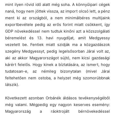
mint ilyen rövid idő alatt még soha. A könnyűipari cégek
naná, hogy nem jöttek vissza, az import olcsó lett, a pénz
ment ki az országból, a nem minimálbéres multijaink
exportbevétele pedig az erős forint miatt csökkent, így
GDP növekedéssel nem tudtuk kinőni azt a közszolgálati
béremelést és 13. havi nyugdíjat, amit Medgyessy
vezetett be. Fentiek miatt szidják ma a közgazdászok
szegény Medgyessyt, pedig legelsősorban Járai volt az,
aki az akkor Magyarországot sújtó, nem kicsi gazdasági
kárért felelős. Hogy kinek a bíztatására, az ismert, hogy
tudatosan-e, az némileg bizonytalan (mivel Járai
feltehetően nem ostoba, a helyzet még szomorúbbnak
látszik).
Következett azonban Orbánék áldásos tevékenységéből
még valami. Mégpedig egy nagyon keserves esemény:
Magyarország a ráoktrojált bérnövekedéssel