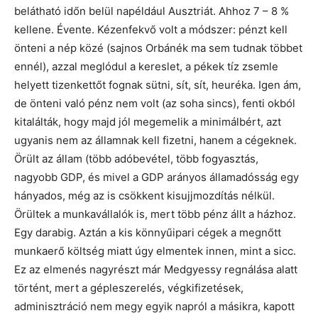
belátható időn belül napéldául Ausztriát. Ahhoz 7 – 8 %
kellene. Évente. Kézenfekvő volt a módszer: pénzt kell
önteni a nép közé (sajnos Orbánék ma sem tudnak többet
ennél), azzal meglódul a kereslet, a pékek tíz zsemle
helyett tizenkettőt fognak sütni, sít, sít, heuréka. Igen ám,
de önteni való pénz nem volt (az soha sincs), fenti okból
kitalálták, hogy majd jól megemelik a minimálbért, azt
ugyanis nem az államnak kell fizetni, hanem a cégeknek.
Örült az állam (több adóbevétel, több fogyasztás,
nagyobb GDP, és mivel a GDP arányos államadósság egy
hányados, még az is csökkent kisujjmozdítás nélkül.
Örültek a munkavállalók is, mert több pénz állt a házhoz.
Egy darabig. Aztán a kis könnyűipari cégek a megnőtt
munkaerő költség miatt úgy elmentek innen, mint a sicc.
Ez az elmenés nagyrészt már Medgyessy regnálása alatt
történt, mert a gépleszerelés, végkifizetések,
adminisztráció nem megy egyik napról a másikra, kapott