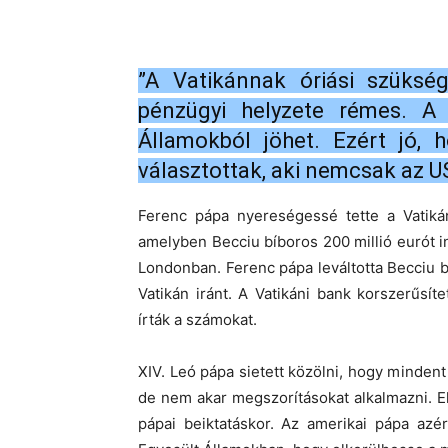
”A Vatikánnak óriási szüksé
pénzügyi helyzete rémes. A
Államokból jöhet. Ezért jó, 
választottak, aki nemcsak az US
Ferenc pápa nyereségessé tette a Vatikán
amelyben Becciu bíboros 200 millió eurót 
Londonban. Ferenc pápa leváltotta Becciu b
Vatikán iránt. A Vatikáni bank korszerűsí
írták a számokat.
XIV. Leó pápa sietett közölni, hogy minde
de nem akar megszorításokat alkalmazni. Eh
pápai beiktatáskor. Az amerikai pápa azé