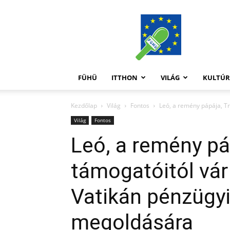
FüHü
FÜHÜ
ITTHON
VILÁG
KULTÚ
Kezdőlap
Világ
Fontos
Leó, a remény pápája, Tr
Világ
Fontos
Leó, a remény p
támogatóitól vár 
Vatikán pénzügy
megoldására