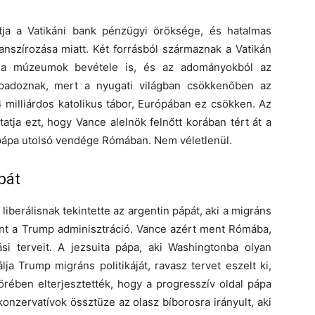
ja a Vatikáni bank pénzügyi öröksége, és hatalmas
anszírozása miatt. Két forrásból származnak a Vatikán
zik a múzeumok bevétele is, és az adományokból az
apadoznak, mert a nyugati világban csökkenőben az
4 milliárdos katolikus tábor, Európában ez csökken. Az
tja ezt, hogy Vance alelnök felnőtt korában tért át a
c pápa utolsó vendége Rómában. Nem véletlenül.
pát
iberálisnak tekintette az argentin pápát, aki a migráns
nt a Trump adminisztráció. Vance azért ment Rómába,
i terveit. A jezsuita pápa, aki Washingtonba olyan
ja Trump migráns politikáját, ravasz tervet eszelt ki,
körében elterjesztették, hogy a progresszív oldal pápa
a konzervatívok össztüze az olasz bíborosra irányult, aki