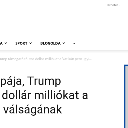
- Hirdetés -
RA
SPORT
BLOGOLDA
–
ump támogatóitól vár dollár milliókat a Vatikán pénzügyi...
ápája, Trump
dollár milliókat a
i válságának