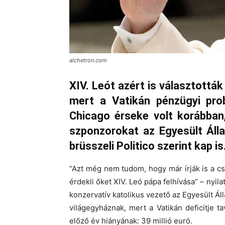
alchetron.com
XIV. Leót azért is választottá
mert a Vatikán pénzügyi pro
Chicago érseke volt korábban,
szponzorokat az Egyesült Áll
brüsszeli Politico szerint kap is
“Azt még nem tudom, hogy már írják is a cs
érdekli őket XIV. Leó pápa felhívása” – nyi
konzervatív katolikus vezető az Egyesült Á
világegyháznak, mert a Vatikán deficitje ta
előző év hiányának: 39 millió euró.