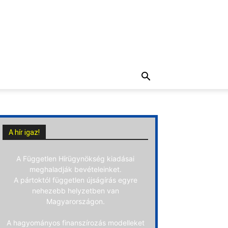
A hír igaz!
A Független Hírügynökség kiadásai
meghaladják bevételeinket.
A pártoktól független újságírás egyre
nehezebb helyzetben van
Magyarországon.
A hagyományos finanszírozás modelleket