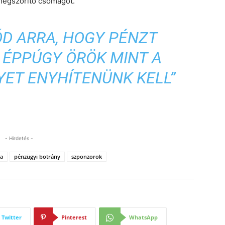
megszorító csomagot.
ÓD ARRA, HOGY PÉNZT
 ÉPPÚGY ÖRÖK MINT A
YET ENYHÍTENÜNK KELL”
- Hirdetés -
a
pénzügyi botrány
szponzorok
Twitter
Pinterest
WhatsApp