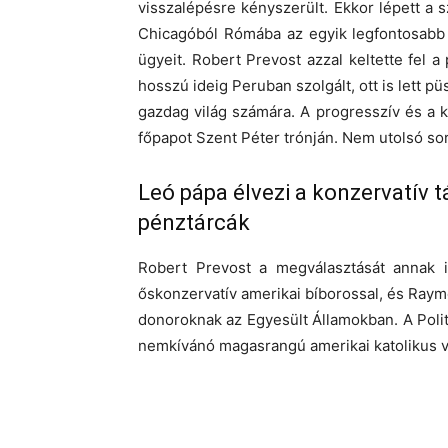
visszalépésre kényszerült. Ekkor lépett a 
Chicagóból Rómába az egyik legfontosabb va
ügyeit. Robert Prevost azzal keltette fel a
hosszú ideig Peruban szolgált, ott is lett p
gazdag világ számára. A progresszív és a k
főpapot Szent Péter trónján. Nem utolsó so
Leó pápa élvezi a konzervatív 
pénztárcák
Robert Prevost a megválasztását annak is
őskonzervatív amerikai bíborossal, és Ray
donoroknak az Egyesült Államokban. A Poli
nemkívánó magasrangú amerikai katolikus vez