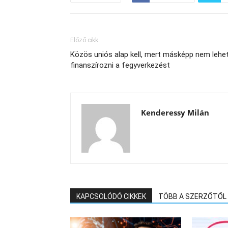
Előző cikk
Közös uniós alap kell, mert másképp nem lehe
finanszírozni a fegyverkezést
Kenderessy Milán
KAPCSOLÓDÓ CIKKEK
TÖBB A SZERZŐTŐL