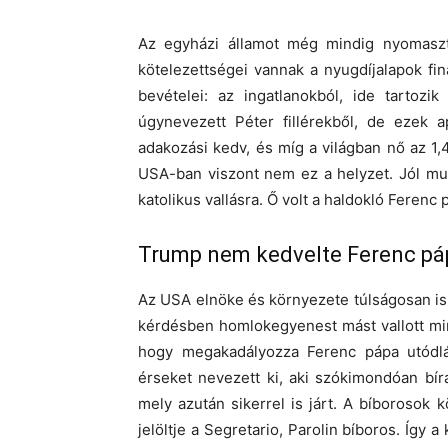
Az egyházi államot még mindig nyomaszt
kötelezettségei vannak a nyugdíjalapok fin
bevételei: az ingatlanokból, ide tarto
úgynevezett Péter fillérekből, de ezek 
adakozási kedv, és míg a világban nő az 1,
USA-ban viszont nem ez a helyzet. Jól muta
katolikus vallásra. Ő volt a haldokló Feren
Trump nem kedvelte Ferenc pá
Az USA elnöke és környezete túlságosan is l
kérdésben homlokegyenest mást vallott mi
hogy megakadályozza Ferenc pápa utódlás
érseket nevezett ki, aki szókimondóan bírál
mely azután sikerrel is járt. A bíborosok 
jelöltje a Segretario, Parolin bíboros. Így 