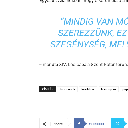
Egyesült Államokban, hogy elkerülhesse a 
“MINDIG VAN M
SZEREZZÜNK, EZ
SZEGÉNYSÉG, MEL
– mondta XIV. Leó pápa a Szent Péter téren.
CÍMKÉK
bíborosok
konklávé
korrupció
páp
Facebook
Share