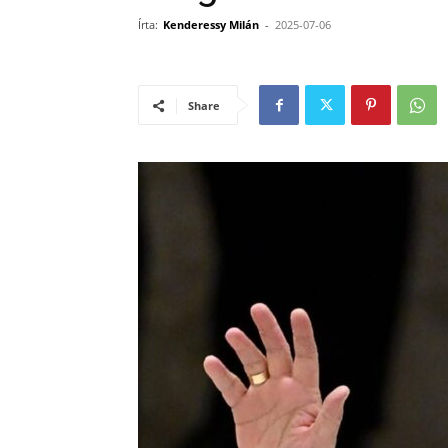
Írta:
Kenderessy Milán
-
2025-07-06
Share