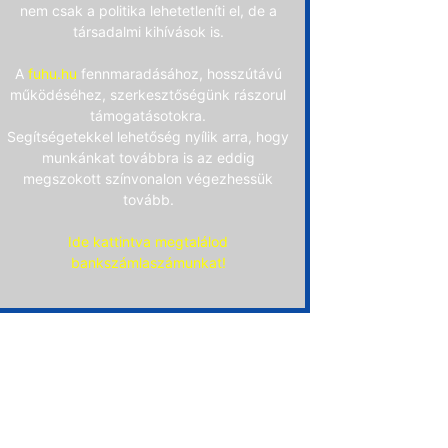
nem csak a politika lehetetleníti el, de a
társadalmi kihívások is.
A
fuhu.hu
fennmaradásához, hosszútávú
működéséhez, szerkesztőségünk rászorul
támogatásotokra.
Segítségetekkel lehetőség nyílik arra, hogy
munkánkat továbbra is az eddig
megszokott színvonalon végezhessük
tovább.
Ide kattintva megtalálod
bankszámlaszámunkat!