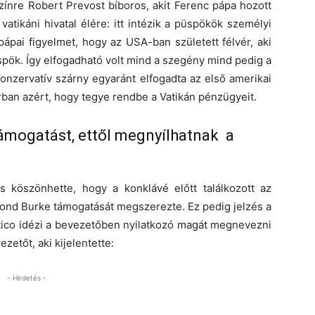
színre Robert Prevost bíboros, akit Ferenc pápa hozott
tikáni hivatal élére: itt intézik a püspökök személyi
 pápai figyelmet, hogy az USA-ban született félvér, aki
üspök. Így elfogadható volt mind a szegény mind pedig a
onzervatív szárny egyaránt elfogadta az első amerikai
rban azért, hogy tegye rendbe a Vatikán pénzügyeit.
támogatást, ettől megnyílhatnak a
 köszönhette, hogy a konklávé előtt találkozott az
mond Burke támogatását megszerezte. Ez pedig jelzés a
tico idézi a bevezetőben nyilatkozó magát megnevezni
etőt, aki kijelentette:
- Hirdetés -