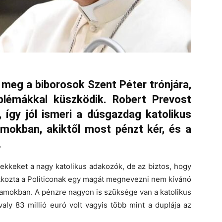
k meg a biborosok Szent Péter trónjára,
blémákkal küszködik. Robert Prevost
 így jól ismeri a dúsgazdag katolikus
amokban, akiktől most pénzt kér, és a
.
ekkeket a nagy katolikus adakozók, de az biztos, hogy
latkozta a Politiconak egy magát megnevezni nem kívánó
llamokban. A pénzre nagyon is szüksége van a katolikus
valy 83 millió euró volt vagyis több mint a duplája az