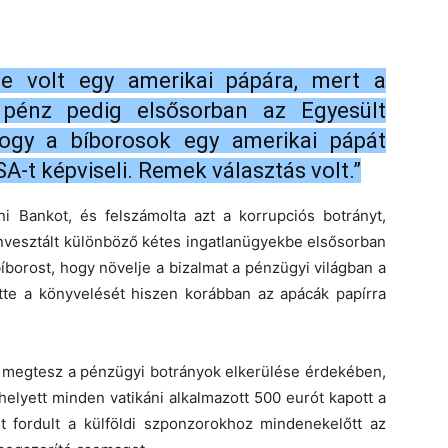
ge volt egy amerikai pápára, mert a
 pénz pedig elsősorban az Egyesült
hogy a bíborosok egy amerikai pápát
A-t képviseli. Remek választás volt.”
i Bankot, és felszámolta azt a korrupciós botrányt,
invesztált különböző kétes ingatlanügyekbe elsősorban
íborost, hogy növelje a bizalmat a pénzügyi világban a
tette a könyvelését hiszen korábban az apácák papírra
nt megtesz a pénzügyi botrányok elkerülése érdekében,
elyett minden vatikáni alkalmazott 500 eurót kapott a
rt fordult a külföldi szponzorokhoz mindenekelőtt az