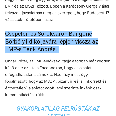
LMP és az MSZP között. Ebben a Karácsony Gergely által
felvázolt javaslatban még az szerepelt, hogy Budapest 17.
választókerületében, azaz
Csepelen és Soroksáron Bangóné
Borbély Ildikó javára lépjen vissza az
LMP-s Tenk András.
Ungár Péter, az LMP elnökségi tagja azonban már kedden
késő este az írta a Facebookon, hogy az ajánlat
elfogadhatatlan számukra. Hadházy most úgy
fogalmazott, hogy az MSZP „bizarr, irreális, inkorrekt és
érthetetlen” ajánlatot adott, ami szerinte inkább csak
kommunikációs trükk.
GYAKORLATILAG FELRÚGTÁK AZ