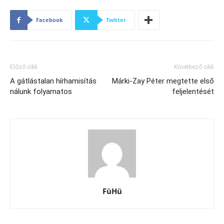
Facebook
Twitter
Előző cikk
Következő cikk
A gátlástalan hírhamisítás
Márki-Zay Péter megtette első
nálunk folyamatos
feljelentését
FüHü