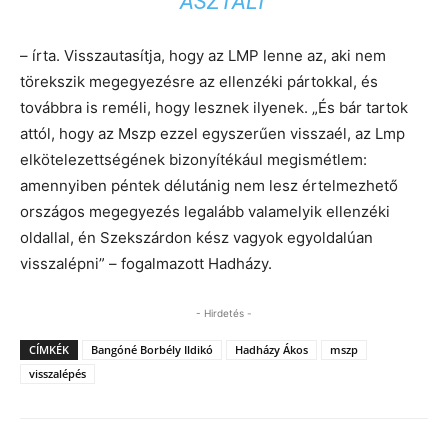
ASZTALT
– írta. Visszautasítja, hogy az LMP lenne az, aki nem
törekszik megegyezésre az ellenzéki pártokkal, és
továbbra is reméli, hogy lesznek ilyenek. „És bár tartok
attól, hogy az Mszp ezzel egyszerűen visszaél, az Lmp
elkötelezettségének bizonyítékául megismétlem:
amennyiben péntek délutánig nem lesz értelmezhető
országos megegyezés legalább valamelyik ellenzéki
oldallal, én Szekszárdon kész vagyok egyoldalúan
visszalépni” – fogalmazott Hadházy.
- Hirdetés -
CÍMKÉK
Bangóné Borbély Ildikó
Hadházy Ákos
mszp
visszalépés