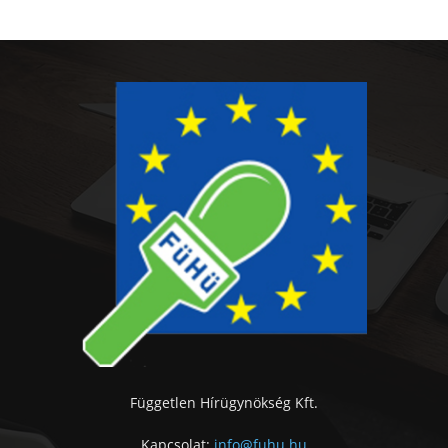
Független Hírügynökség Kft.
Kapcsolat:
info@fuhu.hu