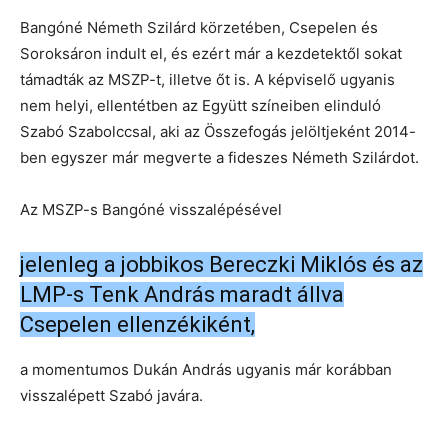
Bangóné Németh Szilárd körzetében, Csepelen és
Soroksáron indult el, és ezért már a kezdetektől sokat
támadták az MSZP-t, illetve őt is. A képviselő ugyanis
nem helyi, ellentétben az Együtt színeiben elinduló
Szabó Szabolccsal, aki az Összefogás jelöltjeként 2014-
ben egyszer már megverte a fideszes Németh Szilárdot.
Az MSZP-s Bangóné visszalépésével
jelenleg a jobbikos Bereczki Miklós és az
LMP-s Tenk András maradt állva
Csepelen ellenzékiként,
a momentumos Dukán András ugyanis már korábban
visszalépett Szabó javára.