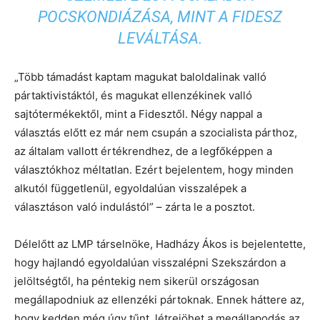
POCSKONDIÁZÁSA, MINT A FIDESZ
LEVÁLTÁSA.
„Több támadást kaptam magukat baloldalinak valló
pártaktivistáktól, és magukat ellenzékinek valló
sajtótermékektől, mint a Fidesztől. Négy nappal a
választás előtt ez már nem csupán a szocialista párthoz,
az általam vallott értékrendhez, de a legfőképpen a
választókhoz méltatlan. Ezért bejelentem, hogy minden
alkutól függetlenül, egyoldalúan visszalépek a
választáson való indulástól” – zárta le a posztot.
Délelőtt az LMP társelnöke, Hadházy Ákos is bejelentette,
hogy hajlandó egyoldalúan visszalépni Szekszárdon a
jelöltségtől, ha péntekig nem sikerül országosan
megállapodniuk az ellenzéki pártoknak. Ennek háttere az,
hogy kedden még úgy tűnt, létrejöhet a megállapodás az