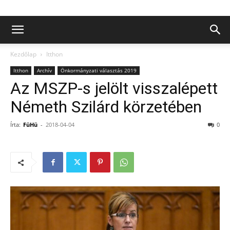
Kezdőlap
Itthon
Itthon
Archív
Önkormányzati választás 2019
Az MSZP-s jelölt visszalépett
Németh Szilárd körzetében
Írta:
FüHü
-
2018-04-04
0