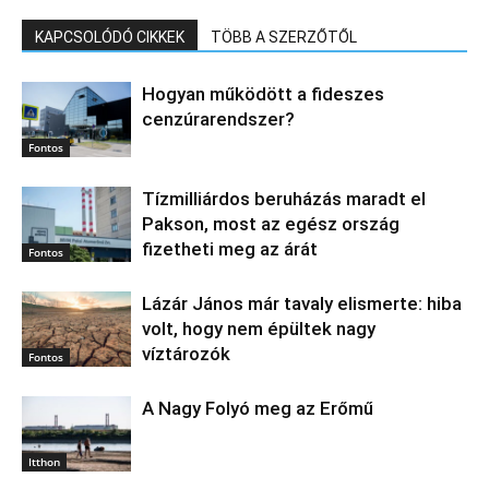
KAPCSOLÓDÓ CIKKEK
TÖBB A SZERZŐTŐL
Hogyan működött a fideszes
cenzúrarendszer?
Fontos
Tízmilliárdos beruházás maradt el
Pakson, most az egész ország
fizetheti meg az árát
Fontos
Lázár János már tavaly elismerte: hiba
volt, hogy nem épültek nagy
víztározók
Fontos
A Nagy Folyó meg az Erőmű
Itthon