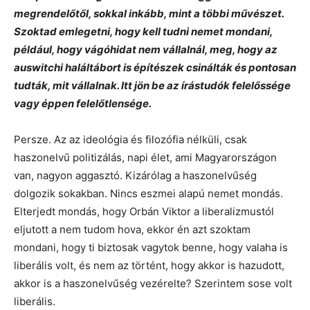
megrendelőtől, sokkal inkább, mint a többi művészet.
Szoktad emlegetni, hogy kell tudni nemet mondani,
például, hogy vágóhidat nem vállalnál, meg, hogy az
auswitchi haláltábort is építészek csinálták és pontosan
tudták, mit vállalnak. Itt jön be az írástudók felelőssége
vagy éppen felelőtlensége.
Persze. Az az ideológia és filozófia nélküli, csak
haszonelvű politizálás, napi élet, ami Magyarországon
van, nagyon aggasztó. Kizárólag a haszonelvűség
dolgozik sokakban. Nincs eszmei alapú nemet mondás.
Elterjedt mondás, hogy Orbán Viktor a liberalizmustól
eljutott a nem tudom hova, ekkor én azt szoktam
mondani, hogy ti biztosak vagytok benne, hogy valaha is
liberális volt, és nem az történt, hogy akkor is hazudott,
akkor is a haszonelvűség vezérelte? Szerintem sose volt
liberális.