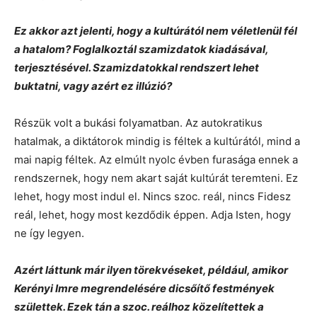
Ez akkor azt jelenti, hogy a kultúrától nem véletlenül fél
a hatalom? Foglalkoztál szamizdatok kiadásával,
terjesztésével. Szamizdatokkal rendszert lehet
buktatni, vagy azért ez illúzió?
Részük volt a bukási folyamatban. Az autokratikus
hatalmak, a diktátorok mindig is féltek a kultúrától, mind a
mai napig féltek. Az elmúlt nyolc évben furasága ennek a
rendszernek, hogy nem akart saját kultúrát teremteni. Ez
lehet, hogy most indul el. Nincs szoc. reál, nincs Fidesz
reál, lehet, hogy most kezdődik éppen. Adja Isten, hogy
ne így legyen.
Azért láttunk már ilyen törekvéseket, például, amikor
Kerényi Imre megrendelésére dicsőítő festmények
születtek. Ezek tán a szoc. reálhoz közelítettek a