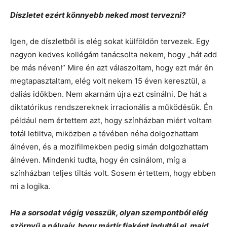
Díszletet ezért könnyebb neked most tervezni?
Igen, de díszletből is elég sokat külföldön tervezek. Egy
nagyon kedves kollégám tanácsolta nekem, hogy „hát add
be más néven!” Mire én azt válaszoltam, hogy ezt már én
megtapasztaltam, elég volt nekem 15 éven keresztül, a
daliás időkben. Nem akarnám újra ezt csinálni. De hát a
diktatórikus rendszereknek irracionális a működésük. Én
például nem értettem azt, hogy színházban miért voltam
totál letiltva, miközben a tévében néha dolgozhattam
álnéven, és a mozifilmekben pedig simán dolgozhattam
álnéven. Mindenki tudta, hogy én csinálom, míg a
színházban teljes tiltás volt. Sosem értettem, hogy ebben
mi a logika.
Ha a sorsodat végig vesszük, olyan szempontból elég
szörnyű a pályaív, hogy mártír fiaként indultál el, majd