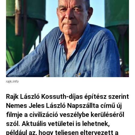
rajk.info
Rajk László Kossuth-díjas építész szerint
Nemes Jeles László Napszállta című új
filmje a civilizáció veszélybe kerüléséről
szól. Aktuális vetületei is lehetnek,
például az, hogy teljesen eltervezett a