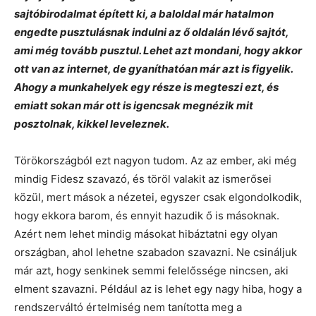
sajtóbirodalmat épített ki, a baloldal már hatalmon
engedte pusztulásnak indulni az ő oldalán lévő sajtót,
ami még tovább pusztul. Lehet azt mondani, hogy akkor
ott van az internet, de gyaníthatóan már azt is figyelik.
Ahogy a munkahelyek egy része is megteszi ezt, és
emiatt sokan már ott is igencsak megnézik mit
posztolnak, kikkel leveleznek.
Törökországból ezt nagyon tudom. Az az ember, aki még
mindig Fidesz szavazó, és töröl valakit az ismerősei
közül, mert mások a nézetei, egyszer csak elgondolkodik,
hogy ekkora barom, és ennyit hazudik ő is másoknak.
Azért nem lehet mindig másokat hibáztatni egy olyan
országban, ahol lehetne szabadon szavazni. Ne csináljuk
már azt, hogy senkinek semmi felelőssége nincsen, aki
elment szavazni. Például az is lehet egy nagy hiba, hogy a
rendszerváltó értelmiség nem tanította meg a