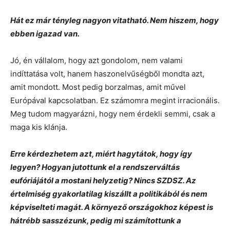
Hát ez már tényleg nagyon vitatható. Nem hiszem, hogy
ebben igazad van.
Jó, én vállalom, hogy azt gondolom, nem valami
indíttatása volt, hanem haszonelvűségből mondta azt,
amit mondott. Most pedig borzalmas, amit művel
Európával kapcsolatban. Ez számomra megint irracionális.
Meg tudom magyarázni, hogy nem érdekli semmi, csak a
maga kis klánja.
Erre kérdezhetem azt, miért hagytátok, hogy így
legyen? Hogyan jutottunk el a rendszerváltás
eufóriájától a mostani helyzetig? Nincs SZDSZ. Az
értelmiség gyakorlatilag kiszállt a politikából és nem
képviselteti magát. A környező országokhoz képest is
hátrébb sasszézunk, pedig mi számítottunk a