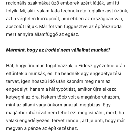
racionális szakmákat űző emberek azért látják, ami itt
folyik. Mi, akik valamifajta technokrata foglalkozást űzünk,
azt a végtelen korrupciót, ami ebben az országban van,
abszolút látjuk. Már föl van függesztve az építésziroda,
mert annyira államfüggő az egész.
Mármint, hogy az irodád nem vállalhat munkát?
Hát, hogy finoman fogalmazzak, a Fidesz győzelme után
eltűntek a munkák, és, ha beadnék egy engedélyezési
tervet, igen hosszú idő után kapnám meg nem az
engedélyt, hanem a hiánypótlást, amikor újra elkezd
ketyegni az óra. Nekem több volt a magánberuházóm,
mint az állami vagy önkormányzati megbízás. Egy
magánberuházóval nem lehet ezt megcsinálni, mert, ha
valaki engedélyezési tervet rendel, azt jelenti, hogy már
megvan a pénze az építkezéshez.