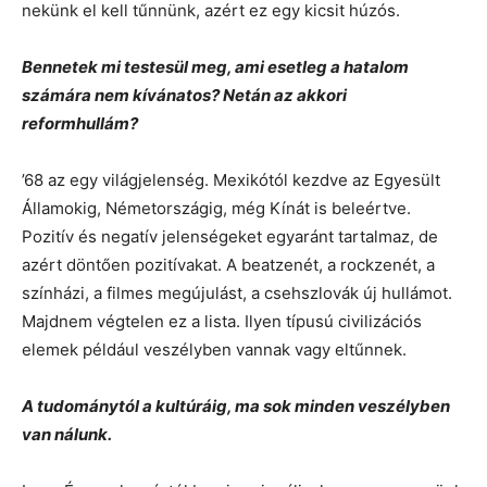
nekünk el kell tűnnünk, azért ez egy kicsit húzós.
Bennetek mi testesül meg, ami esetleg a hatalom
számára nem kívánatos? Netán az akkori
reformhullám?
’68 az egy világjelenség. Mexikótól kezdve az Egyesült
Államokig, Németországig, még Kínát is beleértve.
Pozitív és negatív jelenségeket egyaránt tartalmaz, de
azért döntően pozitívakat. A beatzenét, a rockzenét, a
színházi, a filmes megújulást, a csehszlovák új hullámot.
Majdnem végtelen ez a lista. Ilyen típusú civilizációs
elemek például veszélyben vannak vagy eltűnnek.
A tudománytól a kultúráig, ma sok minden veszélyben
van nálunk.