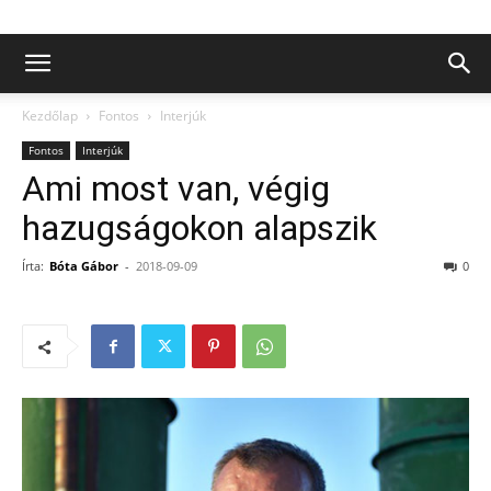
Kezdőlap
Fontos
Interjúk
Fontos
Interjúk
Ami most van, végig
hazugságokon alapszik
Írta:
Bóta Gábor
-
2018-09-09
0