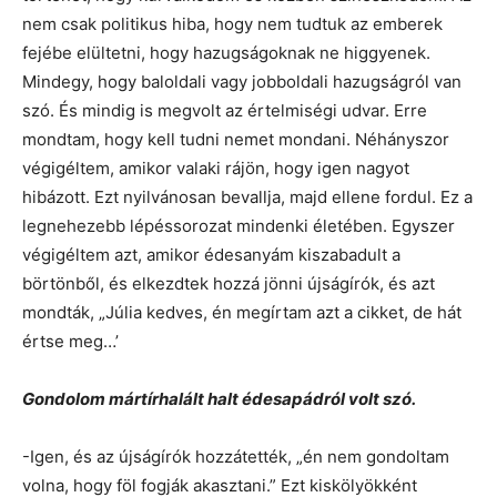
nem csak politikus hiba, hogy nem tudtuk az emberek
fejébe elültetni, hogy hazugságoknak ne higgyenek.
Mindegy, hogy baloldali vagy jobboldali hazugságról van
szó. És mindig is megvolt az értelmiségi udvar. Erre
mondtam, hogy kell tudni nemet mondani. Néhányszor
végigéltem, amikor valaki rájön, hogy igen nagyot
hibázott. Ezt nyilvánosan bevallja, majd ellene fordul. Ez a
legnehezebb lépéssorozat mindenki életében. Egyszer
végigéltem azt, amikor édesanyám kiszabadult a
börtönből, és elkezdtek hozzá jönni újságírók, és azt
mondták, „Júlia kedves, én megírtam azt a cikket, de hát
értse meg…’
Gondolom mártírhalált halt édesapádról volt szó.
-Igen, és az újságírók hozzátették, „én nem gondoltam
volna, hogy föl fogják akasztani.” Ezt kiskölyökként