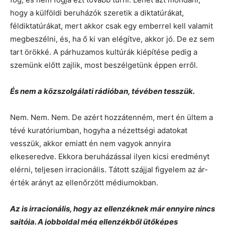
hogy a külföldi beruházók szeretik a diktatúrákat,
féldiktatúrákat, mert akkor csak egy emberrel kell valamit
megbeszélni, és, ha ő ki van elégítve, akkor jó. De ez sem
tart örökké. A párhuzamos kultúrák kiépítése pedig a
szemünk előtt zajlik, most beszélgetünk éppen erről.
És nem a közszolgálati rádióban, tévében tesszük.
Nem. Nem. Nem. De azért hozzátenném, mert én ültem a
tévé kuratóriumban, hogyha a nézettségi adatokat
vesszük, akkor emiatt én nem vagyok annyira
elkeseredve. Ekkora beruházással ilyen kicsi eredményt
elérni, teljesen irracionális. Tátott szájjal figyelem az ár-
érték arányt az ellenőrzött médiumokban.
Az is irracionális, hogy az ellenzéknek már ennyire nincs
sajtója. A jobboldal még ellenzékből ütőképes