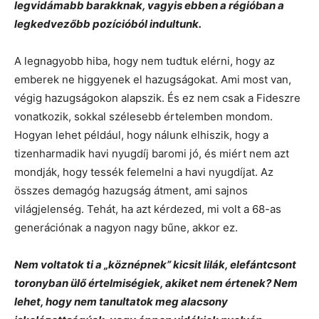
legvidámabb barakknak, vagyis ebben a régióban a
legkedvezőbb pozícióból indultunk.
A legnagyobb hiba, hogy nem tudtuk elérni, hogy az
emberek ne higgyenek el hazugságokat. Ami most van,
végig hazugságokon alapszik. És ez nem csak a Fideszre
vonatkozik, sokkal szélesebb értelemben mondom.
Hogyan lehet például, hogy nálunk elhiszik, hogy a
tizenharmadik havi nyugdíj baromi jó, és miért nem azt
mondják, hogy tessék felemelni a havi nyugdíjat. Az
összes demagóg hazugság átment, ami sajnos
világjelenség. Tehát, ha azt kérdezed, mi volt a 68-as
generációnak a nagyon nagy bűne, akkor ez.
Nem voltatok ti a „köznépnek” kicsit lilák, elefántcsont
toronyban ülő értelmiségiek, akiket nem értenek? Nem
lehet, hogy nem tanultatok meg alacsony