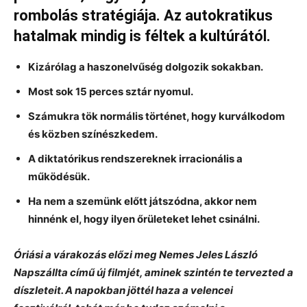
rombolás stratégiája. Az autokratikus
hatalmak mindig is féltek a kultúrától.
Kizárólag a haszonelvűség dolgozik sokakban.
Most sok 15 perces sztár nyomul.
Számukra tök normális történet, hogy kurválkodom
és közben színészkedem.
A diktatórikus rendszereknek irracionális a
működésük.
Ha nem a szemünk előtt játszódna, akkor nem
hinnénk el, hogy ilyen őrületeket lehet csinálni.
Óriási a várakozás előzi meg Nemes Jeles László
Napszállta című új filmjét, aminek szintén te tervezted a
díszleteit. A napokban jöttél haza a velencei