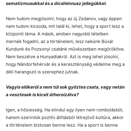
sematizmusukkal és a dicshimnusz jellegükkel.
Nem tudom megjósolni, hogy az új Zsdanov, vagy éppen
nem tudom kicsoda, mit talál ki, lehet, hogy a sport lesz a
központi téma. A másik, amiben nagyobb tételben
mernék fogadni, az a történelem, lesz nekünk Búvár
Kundunk és Pozsonyi csatánk művészetben megörökítve.
Nem beszélve a Hunyadiakról. Azt is meg lehet jósolni,
hogy Nándorfehérvár és a kereszténység védelme meg a
déli harangszó is szerephez jutnak.
Vagyis előkerül a nem túl sok győztes csata, vagy netán
a vesztesek is kicsit átheroizálva?
Igen, a hősiesség. Ha elindul egy ilyen nem rombolásból,
hanem szerintük pozitív állításból létrejövő kultúra, akkor
a történelem biztosan benne lesz. Ha a sport is benne