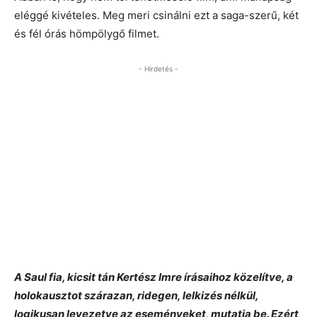
eléggé kivételes. Meg meri csinálni ezt a saga-szerű, két
és fél órás hömpölygő filmet.
- Hirdetés -
A Saul fia, kicsit tán Kertész Imre írásaihoz közelítve, a
holokausztot szárazan, ridegen, lelkizés nélkül,
logikusan levezetve az eseményeket, mutatja be. Ezért