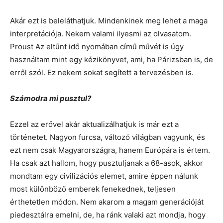
Akár ezt is beleláthatjuk. Mindenkinek meg lehet a maga
interpretációja. Nekem valami ilyesmi az olvasatom.
Proust Az eltűnt idő nyomában című művét is úgy
használtam mint egy kézikönyvet, ami, ha Párizsban is, de
erről szól. Ez nekem sokat segített a tervezésben is.
Számodra mi pusztul?
Ezzel az erővel akár aktualizálhatjuk is már ezt a
történetet. Nagyon furcsa, változó világban vagyunk, és
ezt nem csak Magyarországra, hanem Európára is értem.
Ha csak azt hallom, hogy pusztuljanak a 68-asok, akkor
mondtam egy civilizációs elemet, amire éppen nálunk
most különböző emberek fenekednek, teljesen
érthetetlen módon. Nem akarom a magam generációját
piedesztálra emelni, de, ha ránk valaki azt mondja, hogy