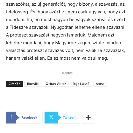
szavazókat, az új generációt, hogy bizony, a szavazás, az
felelősség. És, hogy azért ez nem csak úgy van, hogy azt
mondom, hú, én most nagyon be vagyok szarva, és ezért
a Fideszre szavazok. Nyugodtan lehetne ellene szavazni.
A proteszt szavazást nagyon ismerjük. Majdnem azt
lehetne mondani, hogy Magyarországon szinte minden
választás proteszt szavazás volt, nem valakire szavaztak,
hanem valaki ellen. És ez most nem valósul meg.
- Hirdetés -
CÍMKÉK
liberális
Orbán Viktor
Rajk László
szdsz
Facebook
Twitter