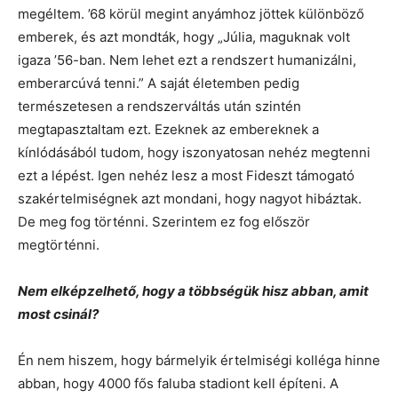
megéltem. ’68 körül megint anyámhoz jöttek különböző
emberek, és azt mondták, hogy „Júlia, maguknak volt
igaza ’56-ban. Nem lehet ezt a rendszert humanizálni,
emberarcúvá tenni.” A saját életemben pedig
természetesen a rendszerváltás után szintén
megtapasztaltam ezt. Ezeknek az embereknek a
kínlódásából tudom, hogy iszonyatosan nehéz megtenni
ezt a lépést. Igen nehéz lesz a most Fideszt támogató
szakértelmiségnek azt mondani, hogy nagyot hibáztak.
De meg fog történni. Szerintem ez fog először
megtörténni.
Nem elképzelhető, hogy a többségük hisz abban, amit
most csinál?
Én nem hiszem, hogy bármelyik értelmiségi kolléga hinne
abban, hogy 4000 fős faluba stadiont kell építeni. A