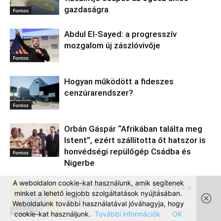
gazdaságra
Fontos
Abdul El‑Sayed: a progresszív
mozgalom új zászlóvivője
Fontos
Hogyan működött a fideszes
cenzúrarendszer?
Fontos
Orbán Gáspár “Afrikában találta meg
Istent”, ezért szállította őt hatszor is
honvédségi repülőgép Csádba és
Fontos
Nigerbe
A weboldalon cookie-kat használunk, amik segítenek
2 millió dolláros bukás: az AI írta a
minket a lehető legjobb szolgáltatások nyújtásában.
krimit?
Weboldalunk további használatával jóváhagyja, hogy
Kultúra
cookie-kat használjunk.
További információk
OK