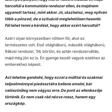
harcoltál a kommunista rendszer ellen, és majdnem
ugyanott tartasz, mint akkor. Jó, utazhatsz, meg nyilván
több a pénzed, de a szituáció meglehetősen hasonló.
Föl lehet tenni a kérdést, hogy akkor ezért harcoltál?
Azért olyan környezetben nőttem föl, ahol ez
természetes volt. Első világháború, második világháború,
Rákosi rendszer, ’56, börtön, és aztán rendszerváltás,
majd még jön ez is. Én gyenge kezdő vagyok ezekhez az
emberekhez képest.
Azt lehetne gondolni, hogy ezzel a múlttal és szakmai
teljesítménnyel piedesztálra kellene emelni, bár
valószínűleg nem vágysz erre. De pont az ellenkezője
történik. Ez nem csak rád nézve rossz, hanem egy
országkép.