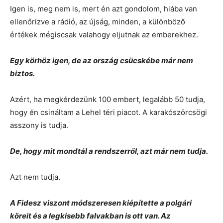
Igen is, meg nem is, mert én azt gondolom, hiába van
ellenőrizve a rádió, az újság, minden, a különböző
értékek mégiscsak valahogy eljutnak az emberekhez.
Egy körhöz igen, de az ország csücskébe már nem
biztos.
Azért, ha megkérdezünk 100 embert, legalább 50 tudja,
hogy én csináltam a Lehel téri piacot. A karakószörcsögi
asszony is tudja.
De, hogy mit mondtál a rendszerről, azt már nem tudja.
Azt nem tudja.
A Fidesz viszont módszeresen kiépítette a polgári
köreit és a legkisebb falvakban is ott van. Az