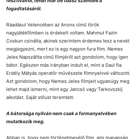
fesztiválról, tehát már be tudsz számolni a
fogadtatásáról.
Ráadásul Velencében az Anons című török
nagyjátékfilmben is érdekelt voltam. Mahmut Fazin
Coskun csinálta, akinek szerintem érdemes lesz a nevét
megjegyezni, mert ez is egy nagyon fura film. Nemes
Jeles Napszállta című filmjéről azt gondolom, hogy igen
bátor. Egészen más irányban indult el, mint a Saul fia.
Erdély Mátyás operatőr művészete filmnyelvvé változott.
Azt gondolom, hogy Nemes Jeles filmjeit ugyanúgy meg
lehet majd ismerni, mint egy Jancsó vagy Tarkovszkij
alkotást. Saját stílust teremtett.
A bátorsága nyilván nem csak a formanyelvében
mutatkozik meg.
Abban is, hogy nem történetmesélő film, ami manapság