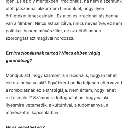
Igen. És ez oly mértékben irracionális, ha nem a szemünk
előtt játszódna, akkor nem hinnénk el, hogy ilyen
őrületeket lehet csinálni. Ez a teljes irracionalitás benne
van a filmben. Nincs aktualizálva, nincs nevesítve, ez nem
politikai, hanem művészfilm, de az ebből adódó
szorongást azt magával hordozza.
Ezt irracionálisnak tartod? Nincs ebben végig
gondoltság?
Mondjuk azt, hogy számomra irracionális, hogyan lehet
ekkora hülye valaki? Egyébként pedig teljesen eltervezett
a rombolásnak ez a stratégiája. Nem értem, hogy lehet
ezt csinálni!? Számomra fölfoghatatlan, hogy valaki
ilyesmire vetemedik, a kultúrával, a tudománnyal, a
művészettel kapcsolatban.
Hová vezethet ez?