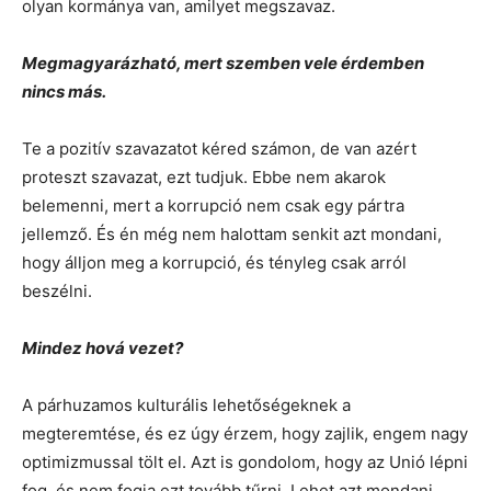
olyan kormánya van, amilyet megszavaz.
Megmagyarázható, mert szemben vele érdemben
nincs más.
Te a pozitív szavazatot kéred számon, de van azért
proteszt szavazat, ezt tudjuk. Ebbe nem akarok
belemenni, mert a korrupció nem csak egy pártra
jellemző. És én még nem halottam senkit azt mondani,
hogy álljon meg a korrupció, és tényleg csak arról
beszélni.
Mindez hová vezet?
A párhuzamos kulturális lehetőségeknek a
megteremtése, és ez úgy érzem, hogy zajlik, engem nagy
optimizmussal tölt el. Azt is gondolom, hogy az Unió lépni
fog, és nem fogja ezt tovább tűrni. Lehet azt mondani,