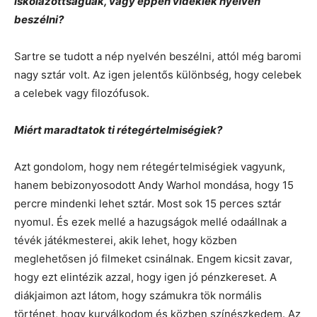
iskolázottságúak, vagy éppen vidékiek nyelvén
beszélni?
Sartre se tudott a nép nyelvén beszélni, attól még baromi
nagy sztár volt. Az igen jelentős különbség, hogy celebek
a celebek vagy filozófusok.
Miért maradtatok ti rétegértelmiségiek?
Azt gondolom, hogy nem rétegértelmiségiek vagyunk,
hanem bebizonyosodott Andy Warhol mondása, hogy 15
percre mindenki lehet sztár. Most sok 15 perces sztár
nyomul. És ezek mellé a hazugságok mellé odaállnak a
tévék játékmesterei, akik lehet, hogy közben
meglehetősen jó filmeket csinálnak. Engem kicsit zavar,
hogy ezt elintézik azzal, hogy igen jó pénzkereset. A
diákjaimon azt látom, hogy számukra tök normális
történet, hogy kurválkodom és közben színészkedem. Az