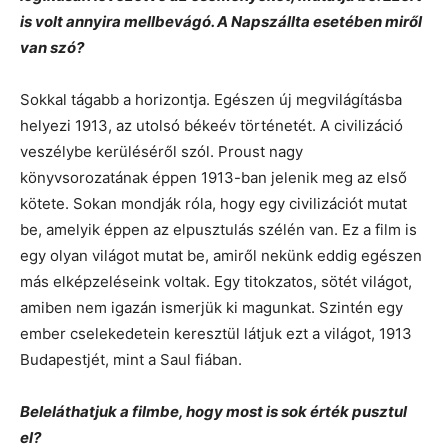
is volt annyira mellbevágó. A Napszállta esetében miről
van szó?
Sokkal tágabb a horizontja. Egészen új megvilágításba
helyezi 1913, az utolsó békeév történetét. A civilizáció
veszélybe kerüléséről szól. Proust nagy
könyvsorozatának éppen 1913-ban jelenik meg az első
kötete. Sokan mondják róla, hogy egy civilizációt mutat
be, amelyik éppen az elpusztulás szélén van. Ez a film is
egy olyan világot mutat be, amiről nekünk eddig egészen
más elképzeléseink voltak. Egy titokzatos, sötét világot,
amiben nem igazán ismerjük ki magunkat. Szintén egy
ember cselekedetein keresztül látjuk ezt a világot, 1913
Budapestjét, mint a Saul fiában.
Beleláthatjuk a filmbe, hogy most is sok érték pusztul
el?