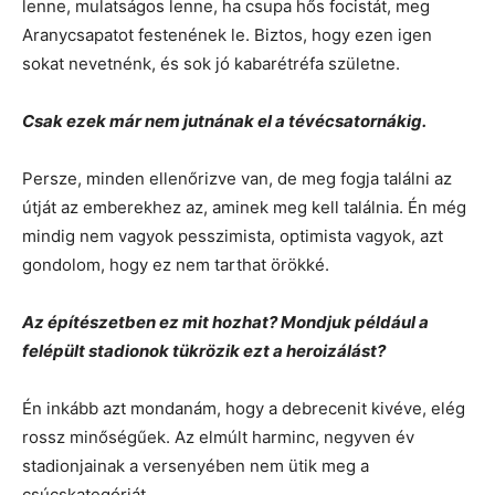
lenne, mulatságos lenne, ha csupa hős focistát, meg
Aranycsapatot festenének le. Biztos, hogy ezen igen
sokat nevetnénk, és sok jó kabarétréfa születne.
Csak ezek már nem jutnának el a tévécsatornákig.
Persze, minden ellenőrizve van, de meg fogja találni az
útját az emberekhez az, aminek meg kell találnia. Én még
mindig nem vagyok pesszimista, optimista vagyok, azt
gondolom, hogy ez nem tarthat örökké.
Az építészetben ez mit hozhat? Mondjuk például a
felépült stadionok tükrözik ezt a heroizálást?
Én inkább azt mondanám, hogy a debrecenit kivéve, elég
rossz minőségűek. Az elmúlt harminc, negyven év
stadionjainak a versenyében nem ütik meg a
csúcskategóriát.