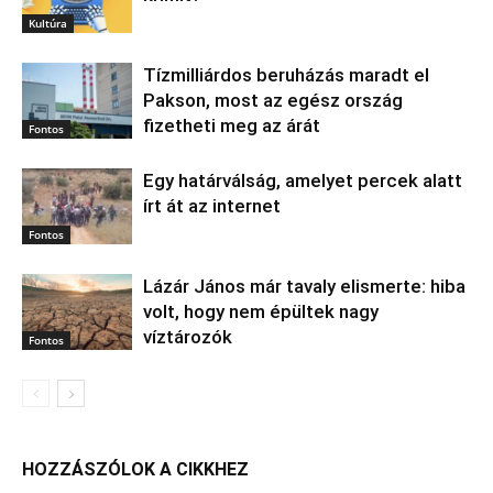
Kultúra
Tízmilliárdos beruházás maradt el
Pakson, most az egész ország
fizetheti meg az árát
Fontos
Egy határválság, amelyet percek alatt
írt át az internet
Fontos
Lázár János már tavaly elismerte: hiba
volt, hogy nem épültek nagy
víztározók
Fontos
HOZZÁSZÓLOK A CIKKHEZ