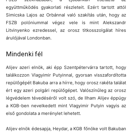
együttműködés gyakorlati részleteit. Ezért tartott attól
Simicska Lajos az Orbánnal való szakítás után, hogy az
FSZB polóniummal végez vele is mint Alekszandr
Litvinyenko ezredessel, az orosz titkosszolgálat híres
árulójával Londonban.
Mindenki fél
Alijev azeri elnök, aki épp Szentpétervárra tartott, hogy
találkozzon Vlagyimir Putyinnal, gyorsan visszafordította
repülőgépét Bakuba arra a hírre, hogy orosz rakéta találat
ért egy azeri polgári repülőgépet. Valószínűleg az orosz
légvédelem tévedéséről volt szó, de Ilham Alijev éppúgy
a KGB-ben nevelkedett mint Vlagyimir Putyin vagyis az
első gondolata a merénylet lehetett.
Alijev elnök édesapja, Heydar, a KGB főnöke volt Bakuban