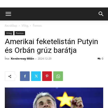
Kezdőlap
Világ
Fontos
Világ
Fontos
Amerikai feketelistán Putyin
és Orbán grúz barátja
Írta:
Kenderessy Milán
-
2024-12-29
0