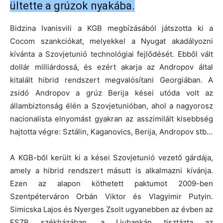
ültette a grúzok nyakába.
Bidzina Ivanisvili a KGB megbízásából játszotta ki a
Cocom szankciókat, melyekkel a Nyugat akadályozni
kívánta a Szovjetunió technológiai fejlődését. Ebből vált
dollár milliárdossá, és ezért akarja az Andropov által
kitalált hibrid rendszert megvalósítani Georgiában. A
zsidó Andropov a grúz Berija kései utóda volt az
állambiztonság élén a Szovjetunióban, ahol a nagyorosz
nacionalista elnyomást gyakran az asszimilált kisebbség
hajtotta végre: Sztálin, Kaganovics, Berija, Andropov stb…
A KGB-ből került ki a kései Szovjetunió vezető gárdája,
amely a hibrid rendszert másutt is alkalmazni kívánja.
Ezen az alapon köthetett paktumot 2009-ben
Szentpéterváron Orbán Viktor és Vlagyimir Putyin.
Simicska Lajos és Nyerges Zsolt ugyanebben az évben az
FSZB székházában, a Ljubankán tisztázta az