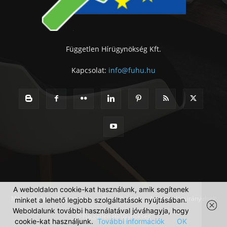
Független Hírügynökség Kft.
Kapcsolat:
info@fuhu.hu
A weboldalon cookie-kat használunk, amik segítenek
Médiaajánlat
Impresszum
Szerzői jogok
Adatkezelési irányelvek
minket a lehető legjobb szolgáltatások nyújtásában.
Weboldalunk további használatával jóváhagyja, hogy
© Független Hírügynökség
cookie-kat használjunk.
További információk
OK