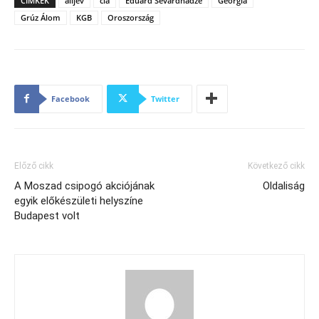
CÍMKÉK
alijev
cia
Eduard Sevardnadze
Georgia
Grúz Álom
KGB
Oroszország
Facebook
Twitter
Előző cikk
Következő cikk
A Moszad csipogó akciójának
Oldaliság
egyik előkészületi helyszíne
Budapest volt