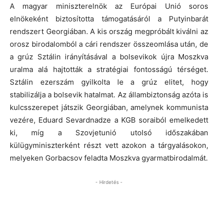
A magyar miniszterelnök az Európai Unió soros
elnökeként biztosította támogatásáról a Putyinbarát
rendszert Georgiában. A kis ország megpróbált kiválni az
orosz birodalomból a cári rendszer összeomlása után, de
a grúz Sztálin irányításával a bolsevikok újra Moszkva
uralma alá hajtották a stratégiai fontosságú térséget.
Sztálin ezerszám gyilkolta le a grúz elitet, hogy
stabilizálja a bolsevik hatalmat. Az állambiztonság azóta is
kulcsszerepet játszik Georgiában, amelynek kommunista
vezére, Eduard Sevardnadze a KGB soraiból emelkedett
ki, míg a Szovjetunió utolsó időszakában
külügyminiszterként részt vett azokon a tárgyalásokon,
melyeken Gorbacsov feladta Moszkva gyarmatbirodalmát.
- Hirdetés -