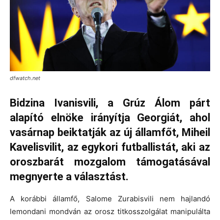
dfwatch.net
Bidzina Ivanisvili, a Grúz Álom párt
alapító elnöke irányítja Georgiát, ahol
vasárnap beiktatják az új államfőt, Miheil
Kavelisvilit, az egykori futballistát, aki az
oroszbarát mozgalom támogatásával
megnyerte a választást.
A korábbi államfő, Salome Zurabisvili nem hajlandó
lemondani mondván az orosz titkosszolgálat manipulálta