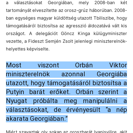
a választásokat Georgiában, mely 2008-ban két
tartományát elveszítette az orosz-grúz háborúban. 2008-
ban egységes magyar küldöttség utazott Tbiliszibe, hogy
támogatásáról biztosítsa az agresszió áldozatává vált kis
országot. A delegációt Göncz Kinga külügyminiszter
vezette, a Fideszt Semjén Zsolt jelenlegi miniszterelnök-
helyettes képviselte.
Most viszont Orbán Viktor
miniszterelnök azonnal Georgiába
utazott, hogy támogatásáról biztosítsa a
Putyin barát erőket. Orbán szerint a
Nyugat próbálta meg manipulálni a
választásokat, de érvényesült “a nép
akarata Georgiában.”
Miért szavaztak oly sokan az oroszbarát Ivanisvilire, akit