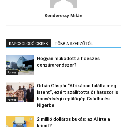
Kenderessy Milán
KAPCSOLÓDÓ CIKKEK
TÖBB A SZERZŐTŐL
Hogyan működött a fideszes
cenzúrarendszer?
Fontos
Orbán Gáspár “Afrikában találta meg
Istent”, ezért szállította őt hatszor is
honvédségi repülőgép Csádba és
Fontos
Nigerbe
2 millió dolláros bukás: az AI írta a
krimit?