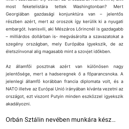
most feketelistára tettek Washingtonban? Mert
Georgiában gazdasági konjunktúra van – jelentős
részben azért, mert az oroszok így kerülik ki a nyugati
embargót. Ivanisvili, aki Mészáros Lőrincnél is gazdagabb
– milliárdos dollárban is- megvásárolta a szavazatokat a
szegény országban, mely Európába igyekszik, de az
életszínvonal alig magasabb mint a szovjet időkben.
Az államfői posztnak azért van különösen nagy
jelentősége, mert a hadseregnek ő a főparancsnoka. A
jelenlegi államfő korábban francia diplomata volt, és a
NATO illetve az Európai Unió irányában kívánta vezetni az
országot, ezt viszont Putyin minden eszközzel igyekszik
akadályozni.
Orbán Sztálin nevében munkára kész…