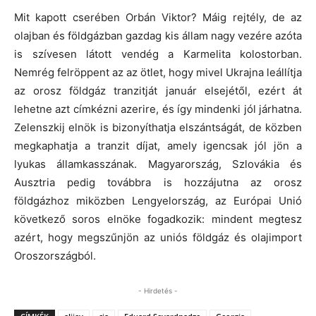
Mit kapott cserében Orbán Viktor? Máig rejtély, de az
olajban és földgázban gazdag kis állam nagy vezére azóta
is szívesen látott vendég a Karmelita kolostorban.
Nemrég felröppent az az ötlet, hogy mivel Ukrajna leállítja
az orosz földgáz tranzitját január elsejétől, ezért át
lehetne azt címkézni azerire, és így mindenki jól járhatna.
Zelenszkij elnök is bizonyíthatja elszántságát, de közben
megkaphatja a tranzit díjat, amely igencsak jól jön a
lyukas államkasszának. Magyarország, Szlovákia és
Ausztria pedig továbbra is hozzájutna az orosz
földgázhoz miközben Lengyelország, az Európai Unió
következő soros elnöke fogadkozik: mindent megtesz
azért, hogy megszűnjön az uniós földgáz és olajimport
Oroszországból.
- Hirdetés -