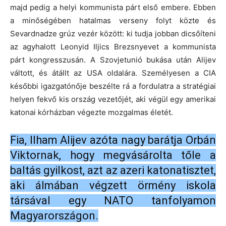
majd pedig a helyi kommunista párt első embere. Ebben
a minőségében hatalmas verseny folyt közte és
Sevardnadze grúz vezér között: ki tudja jobban dicsőíteni
az agyhalott Leonyid Iljics Brezsnyevet a kommunista
párt kongresszusán. A Szovjetunió bukása után Alijev
váltott, és átállt az USA oldalára. Személyesen a CIA
későbbi igazgatónője beszélte rá a fordulatra a stratégiai
helyen fekvő kis ország vezetőjét, aki végül egy amerikai
katonai kórházban végezte mozgalmas életét.
Fia, Ilham Alijev azóta nagy barátja Orbán
Viktornak, hogy megvásárolta tőle a
baltás gyilkost, azt az azeri katonatisztet,
aki álmában végzett örmény iskola
társával egy NATO tanfolyamon
Magyarországon.