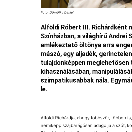
Fotó: Dömölky Dániel
Alföldi Róbert III. Richárdkén
Színházban, a világhírű Andrei
emlékeztető öltönye arra enge
mászó, egy aljadék, gerinctele
tulajdonképpen meglehetősen 
kihasználásában, manipulálásáb
szimpatikusabbak nála. Egymás
le.
Alföldi Richárdja, ahogy többször, többen is
némiképp szájbarágósan adagolja a szót, közb