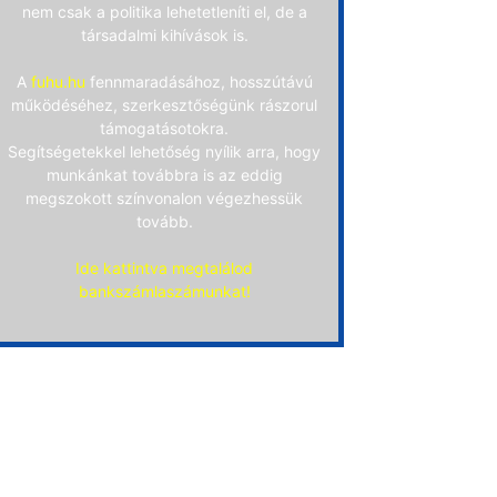
nem csak a politika lehetetleníti el, de a
társadalmi kihívások is.
A
fuhu.hu
fennmaradásához, hosszútávú
működéséhez, szerkesztőségünk rászorul
támogatásotokra.
Segítségetekkel lehetőség nyílik arra, hogy
munkánkat továbbra is az eddig
megszokott színvonalon végezhessük
tovább.
Ide kattintva megtalálod
bankszámlaszámunkat!