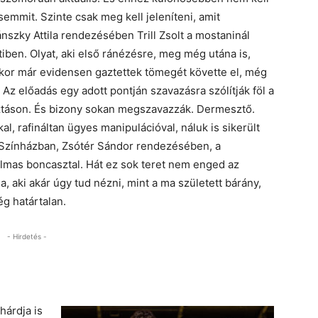
 semmit. Szinte csak meg kell jeleníteni, amit
yánszky Attila rendezésében Trill Zsolt a mostaninál
ben. Olyat, aki első ránézésre, meg még utána is,
kor már evidensen gaztettek tömegét követte el, még
z előadás egy adott pontján szavazásra szólítják föl a
sztáson. És bizony sokan megszavazzák. Dermesztő.
, rafináltan ügyes manipulációval, náluk is sikerült
e Színházban, Zsótér Sándor rendezésében, a
lmas boncasztal. Hát ez sok teret nem enged az
a, aki akár úgy tud nézni, mint a ma született bárány,
ég határtalan.
- Hirdetés -
hárdja is