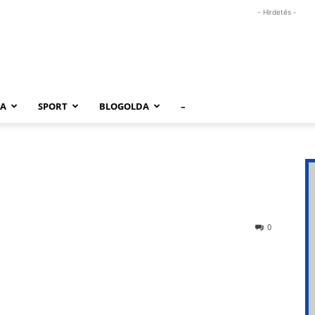
- Hirdetés -
RA
SPORT
BLOGOLDA
–
0