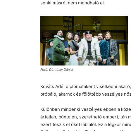
senki másról nem mondható el.
Fotó: Dömölky Dániel
Kováts Adél diplomataként viselkedni akaró,
próbáló, akarnok és fölöttébb veszélyes nő
Különben mindenki veszélyes ebben a közeg
ártatlan, bűntelen, szerethető embert, tá
ezért teszik el őket láb alól. Ez a légkör m