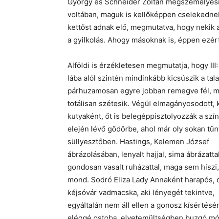
György és Schneider Zoltán megszemélyesí
voltában, maguk is kellőképpen cselekednek
kettőst adnak elő, megmutatva, hogy nekik
a gyilkolás. Ahogy másoknak is, éppen ezért
Alföldi is érzékletesen megmutatja, hogy III
lába alól szintén mindinkább kicsúszik a tala
párhuzamosan egyre jobban remegve fél, m
totálisan szétesik. Végül elmagányosodott, 
kutyaként, őt is belegéppisztolyozzák a szí
elején lévő gödörbe, ahol már oly sokan tűn
süllyesztőben. Hastings, Kelemen József
ábrázolásában, lenyalt hajjal, sima ábrázattal
gondosan vasalt ruházattal, maga sem hiszi,
mond. Sodró Eliza Lady Annaként harapós, 
kéjsóvár vadmacska, aki lényegét tekintve,
egyáltalán nem áll ellen a gonosz kísértés
eléggé ostoba, elvetemültségben buzgó móc