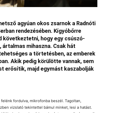
t metsző agyúan okos zsarnok a Radnóti
 Serban rendezésében. Kígyóbőrre
d következtetni, hogy egy csúszó-
n, ártalmas mihaszna. Csak hát
tehetséges a törtetésben, az emberek
an. Akik pedig körülötte vannak, sem
t erősítik, majd egymást kaszabolják
, felénk fordulva, mikrofonba beszél. Tagoltan,
en vizslató tekintettel bámul minket, lesi a hatást.