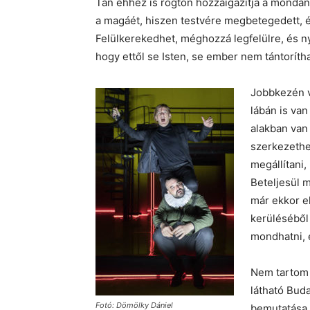
Tán ehhez is rögtön hozzáigazítja a monda
a magáét, hiszen testvére megbetegedett, érz
Felülkerekedhet, méghozzá legfelülre, és ny
hogy ettől se Isten, se ember nem tántorítha
Jobbkezén v
lábán is van
alakban van
szerkezethez
megállítani
Beteljesül 
már ekkor e
kerüléséből 
mondhatni, 
Nem tartom 
látható Bud
Fotó: Dömölky Dániel
bemutatása 