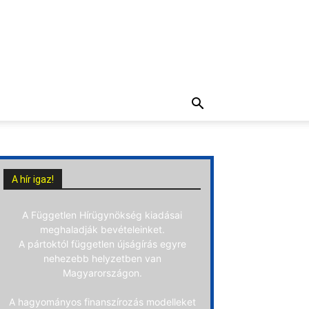
A hír igaz!
A Független Hírügynökség kiadásai
meghaladják bevételeinket.
A pártoktól független újságírás egyre
nehezebb helyzetben van
Magyarországon.
A hagyományos finanszírozás modelleket