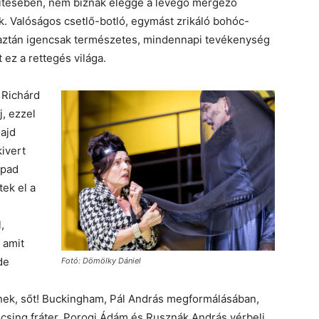
tésében, nem bíznak eléggé a levegő mérgező
. Valóságos csetlő-botló, egymást zrikáló bohóc-
 aztán igencsak természetes, mindennapi tevékenység
 ez a rettegés világa.
: Richárd
j, ezzel
ajd
kivert
npad
tek el a
,
 amit
de
Fotó: Dömölky Dániel
ének, sőt! Buckingham, Pál András megformálásában,
sing fráter. Porogi Ádám és Rusznák András vérbeli