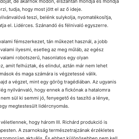
ndóját, de akarnok módon, elszántan mondja és mondja
i, tudja, hogy most jött el az ő ideje.
ilvánvalóvá teszi, belénk sulykolja, nyomatékosítja,
tja el. Lidérces. Szánandó és félnivaló egyszerre.
alami fémszerkezet, tán műkezet használ, a jobb
 valami ilyesmi, esetleg az meg műláb, az egész
 valami robotszerű, hasonlatos egy olyan
, amit felhúztak, és elindul, aztán már nem lehet
, mások és maga számára is végzetessé válik.
majd a végzet, mint egy görög tragédiában. Az ugyanis
lég nyilvánvaló, hogy ennek a fickónak a hatalomra
nem sül ki semmi jó, fenyegető és taszító a lénye,
egy megtestesült lidércnyomás.
véletlennek, hogy három III. Richárd produkció is
apesten. A zsarnokság természetrajzának érzékletes
szomorúan aktuális. És ehhez különösebben nem kell