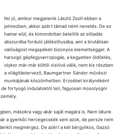
No jó, amikor megjelenik László Zsolt ebben a
jelmezben, akkor azért támad némi nevetés. De ez
hamar elül, és kimondottan beleillik az előadás
abszurdba forduló játékstílusába, ami a brutálisan
valóságost megspékeli bizonyos elemeltséggel. A
harsogó gépfegyverropogás, a kegyetlen öldöklés,
olykor már-már költői vízióvá válik, nem kis részben
a világítástervező, Baumgartner Sándor művészi
munkájának köszönhetően. Erzsébet királynéként
 de fortyogó indulatoktól teli, fagyosan mosolyogni
személy.
ben, másokra vagy akár saját magára is. Nem látunk
n már a gyerkőc hercegecskék sem azok, de persze nem
indenkit megmérgez. De azért a két bérgyilkos, Gazsó