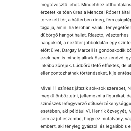
megtévesztő lehet. Mindehhez otthontalan
érzetet keltően üres a Menczel Róbert által
tervezett tér, a háttérben rideg, fém csigal
tagolja, amin, ha lerohan valaki, fenyegetőe
dübörgő hangot hallat. Riasztó, vészterhes
hangokról, a nézőtér jobboldalán egy szinte
előtt ülve, Dargay Marcell is gondoskodik b
ezek nem is mindig állnak össze zenévé, g
inkább zörejek. Lúdbőröztető effektek, de 
ellenpontozhatnak történéseket, kijelentés
Mivel 11 színész játszik sok-sok szerepet, 
megkülönböztetni, jellemezni a figurákat, d
színészek lefegyverző stílusérzékenységgel
esetében, aki például VI. Henrik özvegyét, Ma
sem az jut eszembe, hogy ez mutatvány, vagy
embert, aki tényleg gyászol, és legalábbis e