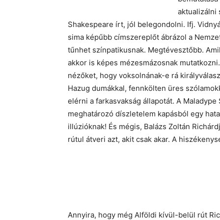
aktualizálni
Shakespeare írt, jól belegondolni. Ifj. Vidn
sima képűbb címszereplőt ábrázol a Nemzeti
tűnhet színpatikusnak. Megtévesztőbb. Ami
akkor is képes mézesmázosnak mutatkozni. A
nézőket, hogy voksolnának-e rá királyvála
Hazug dumákkal, fennkölten üres szólamokkal
elérni a farkasvakság állapotát. A Maladyp
meghatározó díszletelem kapásból egy hata
illúzióknak! És mégis, Balázs Zoltán Richárdj
rútul átveri azt, akit csak akar. A hiszékenys
Annyira, hogy még Alföldi kívül-belül rút Ric