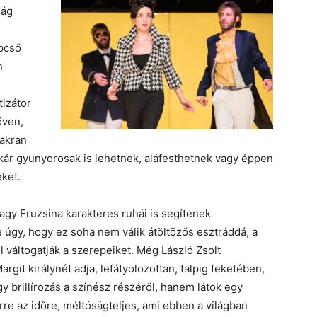
ság
épcső
n
tizátor
őven,
yakran
akár gyunyorosak is lehetnek, aláfesthetnek vagy éppen
eket.
Nagy Fruzsina karakteres ruhái is segítenek
e úgy, hogy ez soha nem válik átöltözős esztráddá, a
 váltogatják a szerepeiket. Még László Zsolt
rgit királynét adja, lefátyolozottan, talpig feketében,
 brillírozás a színész részéről, hanem látok egy
rre az időre, méltóságteljes, ami ebben a világban