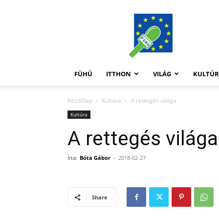
FüHü
FÜHÜ
ITTHON
VILÁG
KULTÚ
Kezdőlap
Kultúra
A rettegés világa
Kultúra
A rettegés világa
Írta:
Bóta Gábor
-
2018-02-27
Share