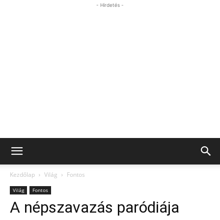
- Hirdetés -
Kezdőlap
Világ
Fontos
Világ
Fontos
A népszavazás paródiája