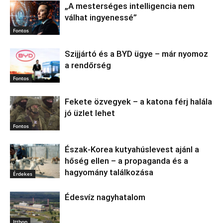
„A mesterséges intelligencia nem
válhat ingyenessé”
Fontos
Szijjártó és a BYD ügye – már nyomoz
a rendőrség
Fontos
Fekete özvegyek – a katona férj halála
jó üzlet lehet
Fontos
Észak‑Korea kutyahúslevest ajánl a
hőség ellen – a propaganda és a
hagyomány találkozása
Érdekes
Édesvíz nagyhatalom
Itthon