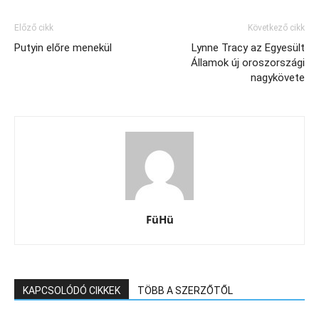
Előző cikk
Következő cikk
Putyin előre menekül
Lynne Tracy az Egyesült
Államok új oroszországi
nagykövete
FüHü
KAPCSOLÓDÓ CIKKEK
TÖBB A SZERZŐTŐL