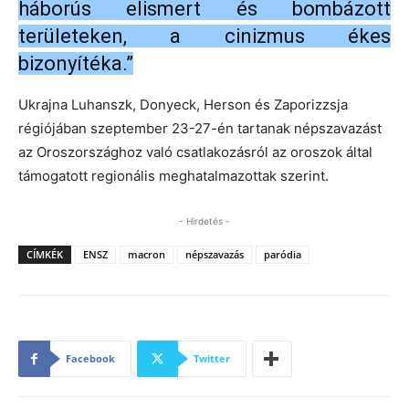
háborús elismert és bombázott
területeken, a cinizmus ékes
bizonyítéka.”
Ukrajna Luhanszk, Donyeck, Herson és Zaporizzsja
régiójában szeptember 23-27-én tartanak népszavazást
az Oroszországhoz való csatlakozásról az oroszok által
támogatott regionális meghatalmazottak szerint.
- Hirdetés -
CÍMKÉK
ENSZ
macron
népszavazás
paródia
Facebook
Twitter