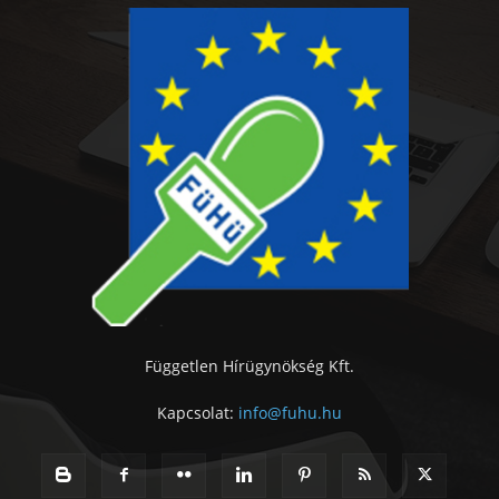
Független Hírügynökség Kft.
Kapcsolat:
info@fuhu.hu