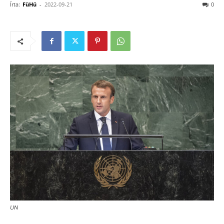
Írta:
FüHü
-
2022-09-21
0
UN