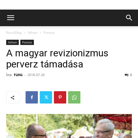
Kezdőlap
Itthon
Fontos
Itthon
Fontos
A magyar revizionizmus
perverz támadása
Írta:
FüHü
-
2018-07-26
0