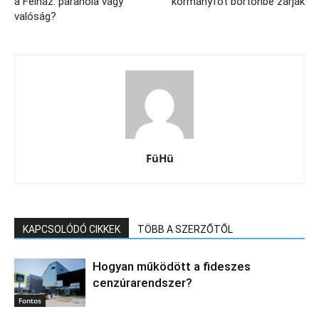
a Felház: paranoia vagy
kormányfőt börtönbe zárják
valóság?
FüHü
KAPCSOLÓDÓ CIKKEK
TÖBB A SZERZŐTŐL
Hogyan működött a fideszes
cenzúrarendszer?
Fontos