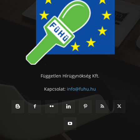
Független Hírügynökség Kft.
Kapcsolat:
info@fuhu.hu