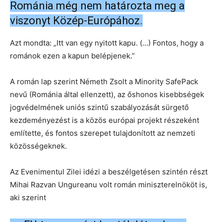
Románia még nem határozta meg a
viszonyt Közép-Európához.
Azt mondta: „Itt van egy nyitott kapu. (…) Fontos, hogy a
románok ezen a kapun belépjenek.”
A román lap szerint Németh Zsolt a Minority SafePack
nevű (Románia által ellenzett), az őshonos kisebbségek
jogvédelmének uniós szintű szabályozását sürgető
kezdeményezést is a közös európai projekt részeként
említette, és fontos szerepet tulajdonított az nemzeti
közösségeknek.
Az Evenimentul Zilei idézi a beszélgetésen szintén részt
Mihai Razvan Ungureanu volt román miniszterelnököt is,
aki szerint