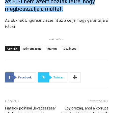
az EU-t nem azért hozták létre, hogy
megbosszulja a múltat.
Az EU-nak Ungureanu szerint az a célja, hogy garantálja a
békét.
- Hirdetés -
CÍMKÉK
Németh Zsolt
Trianon
Tusványos
Facebook
Twitter
Előző cikk
Következő cikk
Fiatalok politikai „levadászása”
Egy ország, ahol a korrupt