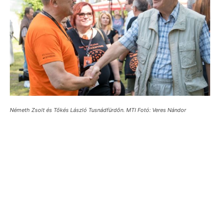
Németh Zsolt és Tőkés László Tusnádfürdőn. MTI Fotó: Veres Nándor