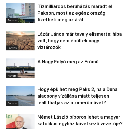
Tízmilliárdos beruházás maradt el
Pakson, most az egész ország
fizetheti meg az árát
Fontos
Lázár János már tavaly elismerte: hiba
volt, hogy nem épültek nagy
víztározók
Fontos
A Nagy Folyó meg az Erőmű
Itthon
Hogy épülhet meg Paks 2, ha a Duna
alacsony vízállása miatt teljesen
leállíthatják az atomerőművet?
Fontos
Német László bíboros lehet a magyar
katolikus egyház következő vezetője?