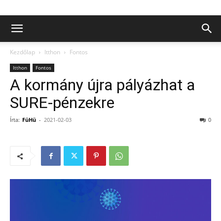
Kezdőlap
Itthon
Fontos
Itthon
Fontos
A kormány újra pályázhat a
SURE-pénzekre
Írta:
FüHü
-
2021-02-03
0