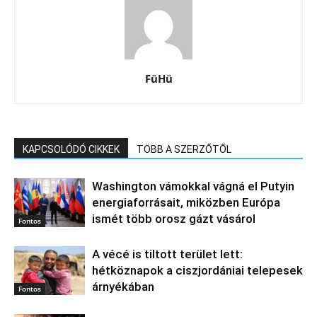
FüHü
KAPCSOLÓDÓ CIKKEK
TÖBB A SZERZŐTŐL
Washington vámokkal vágná el Putyin
energiaforrásait, miközben Európa
ismét több orosz gázt vásárol
Fontos
A vécé is tiltott terület lett:
hétköznapok a ciszjordániai telepesek
árnyékában
Fontos