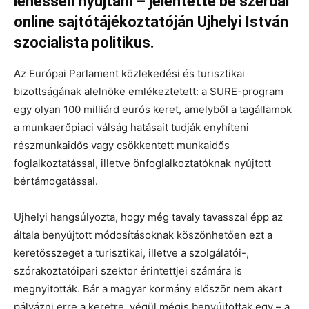
lehessen nyújtani – jelentette be szerdai
online sajtótájékoztatóján Ujhelyi István
szocialista politikus.
Az Európai Parlament közlekedési és turisztikai
bizottságának alelnöke emlékeztetett: a SURE-program
egy olyan 100 milliárd eurós keret, amelyből a tagállamok
a munkaerőpiaci válság hatásait tudják enyhíteni
részmunkaidős vagy csökkentett munkaidős
foglalkoztatással, illetve önfoglalkoztatóknak nyújtott
bértámogatással.
Ujhelyi hangsúlyozta, hogy még tavaly tavasszal épp az
általa benyújtott módosításoknak köszönhetően ezt a
keretösszeget a turisztikai, illetve a szolgálatói-,
szórakoztatóipari szektor érintettjei számára is
megnyitották. Bár a magyar kormány először nem akart
pályázni erre a keretre, végül mégis benyújtottak egy – a