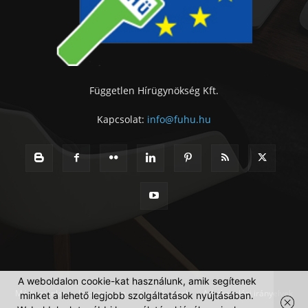
Független Hírügynökség Kft.
Kapcsolat:
info@fuhu.hu
A weboldalon cookie-kat használunk, amik segítenek
Médiaajánlat
Impresszum
Szerzői jogok
Adatkezelési irányelvek
minket a lehető legjobb szolgáltatások nyújtásában.