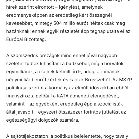
hírek szerint elrontott – igénylést, amelynek
eredményeképpen az eredetileg kért összegnél
kevesebbet, mintegy 504 millió eurót ítéltek csak meg
hazánknak; ennek egyik részletét épp tegnap utalta el az
Európai Bizottság.
A szomszédos országok mind ennél jóval nagyobb
szeletet tudtak kihasítani a büdzséből, míg a horvátok
egymilliárd-, a csehek kétmilliárd-, addig a románok
négymilliárd eurót kértek és kaptak Brüsszeltől. Az MSZP
politikusa szerint a kormány az elmúlt időszakban ebből
finanszírozta például a KATA átmeneti elengedését,
valamint – az egyébként eredetileg épp a szocialisták
által javasolt – egyszeri ötszázezer forintos juttatást az
egészségügyi dolgozók számára.
A sajtótájékoztatón a politikus bejelentette, hogy tavaly