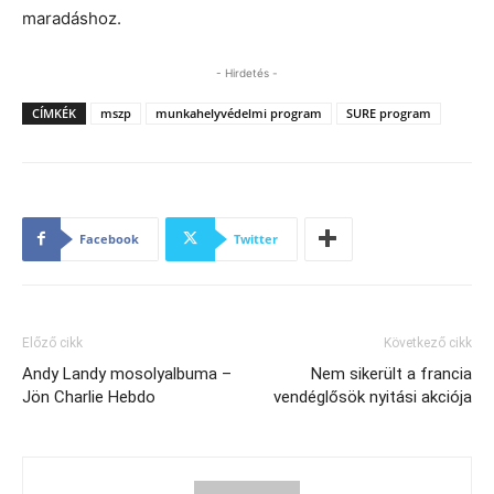
maradáshoz.
- Hirdetés -
CÍMKÉK
mszp
munkahelyvédelmi program
SURE program
Facebook
Twitter
Előző cikk
Következő cikk
Andy Landy mosolyalbuma –
Nem sikerült a francia
Jön Charlie Hebdo
vendéglősök nyitási akciója