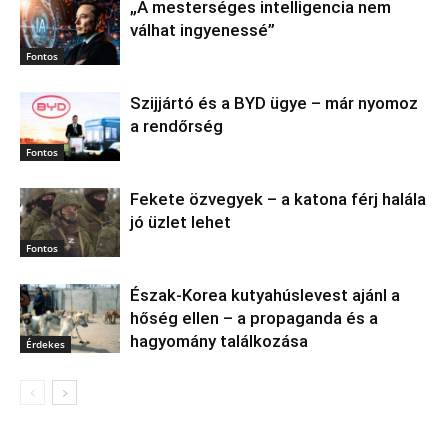
„A mesterséges intelligencia nem
válhat ingyenessé”
Fontos
Szijjártó és a BYD ügye – már nyomoz
a rendőrség
Fontos
Fekete özvegyek – a katona férj halála
jó üzlet lehet
Fontos
Észak‑Korea kutyahúslevest ajánl a
hőség ellen – a propaganda és a
hagyomány találkozása
Érdekes