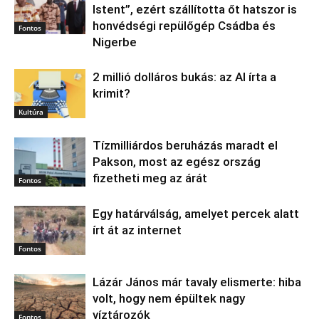
Istent”, ezért szállította őt hatszor is
honvédségi repülőgép Csádba és
Fontos
Nigerbe
2 millió dolláros bukás: az AI írta a
krimit?
Kultúra
Tízmilliárdos beruházás maradt el
Pakson, most az egész ország
fizetheti meg az árát
Fontos
Egy határválság, amelyet percek alatt
írt át az internet
Fontos
Lázár János már tavaly elismerte: hiba
volt, hogy nem épültek nagy
víztározók
Fontos