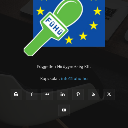
Független Hírügynökség Kft.
Kapcsolat:
info@fuhu.hu