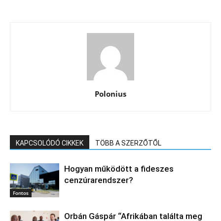
Polonius
KAPCSOLÓDÓ CIKKEK
TÖBB A SZERZŐTŐL
Hogyan működött a fideszes
cenzúrarendszer?
Fontos
Orbán Gáspár “Afrikában találta meg