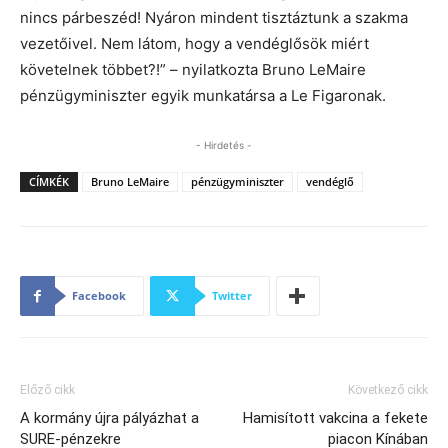
nincs párbeszéd! Nyáron mindent tisztáztunk a szakma
vezetőivel. Nem látom, hogy a vendéglősök miért
követelnek többet?!” – nyilatkozta Bruno LeMaire
pénzügyminiszter egyik munkatársa a Le Figaronak.
- Hirdetés -
CÍMKÉK
Bruno LeMaire
pénzügyminiszter
vendéglő
Facebook
Twitter
Előző cikk
Következő cikk
A kormány újra pályázhat a
Hamisított vakcina a fekete
SURE-pénzekre
piacon Kínában