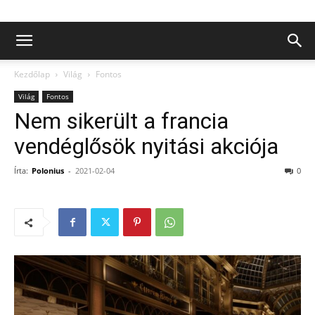
Kezdőlap
Világ
Fontos
Világ
Fontos
Nem sikerült a francia
vendéglősök nyitási akciója
Írta:
Polonius
-
2021-02-04
0