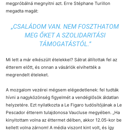
megpróbálná megnyitni azt. Erre Stéphane Turillon
megadta magát:
„CSALÁDOM VAN. NEM FOSZTHATOM
MEG ŐKET A SZOLIDARITÁSI
TÁMOGATÁSTÓL.”
Mi lett a már elkészült ételekkel? Sátrat állítottak fel az
étterem előtt, és onnan a vásárlók elvihették a
megrendelt ételeket.
A mozgalom vezérei mégsem elégedetlenek: fel tudták
hívni a nagyközönség figyelmét a vendéglősök áldatlan
helyzetére. Ezt nyilatkozta a Le Figaro tudósítójának a Le
Pescador étterem tulajdonosa Vaucluse megyében. „Ha
kinyitottam volna az éttermet délben, akkor 12.05-kor be
kellett volna zárnom! A média viszont kint volt, és így