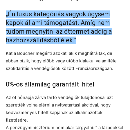
„Én luxus kategóriás vagyok úgysem
kapok állami támogatást. Amíg nem
tudom megnyitni az éttermet addig a
házhozszállitásból élek.”
Katia Boucher megérti azokat, akik meghátráltak, de
abban bízik, hogy előbb vagy utóbb kialakul valamiféle
szolidaritás a vendéglősök között Franciaországban.
0%-os államilag garantált hitel
Az öt hónapja zárva tartó vendéglők tulajdonosai azt
szerették volna elérni a nyitvatartási akcióval, hogy
kedvezményes hitelt kapjanak az alkalmazottak
fizetésére.
A pénzügyminisztérium nem akar tárgyalni: ” a lázadókkal