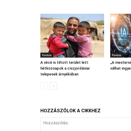
Fontos
Fontos
A vécé is tiltott terület lett:
„A mestersé
hétköznapok a ciszjordániai
válhat ingy
telepesek árnyékában
HOZZÁSZÓLOK A CIKKHEZ