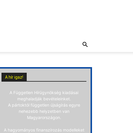
A hír igaz!
A Független Hírügynökség kiadásai
meghaladják bevételeinket.
A pártoktól független újságírás egyre
nehezebb helyzetben van
Magyarországon.
A hagyományos finanszírozás modelleket