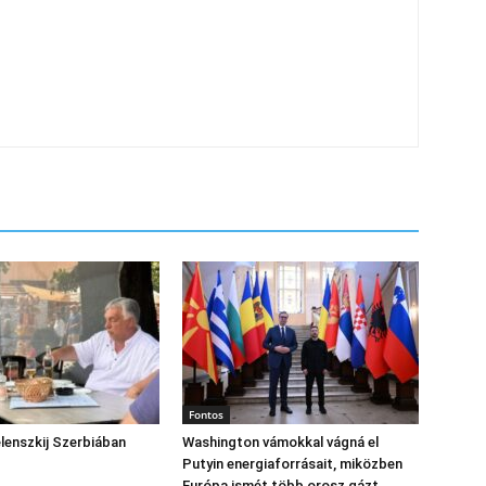
Fontos
lenszkij Szerbiában
Washington vámokkal vágná el
Putyin energiaforrásait, miközben
Európa ismét több orosz gázt