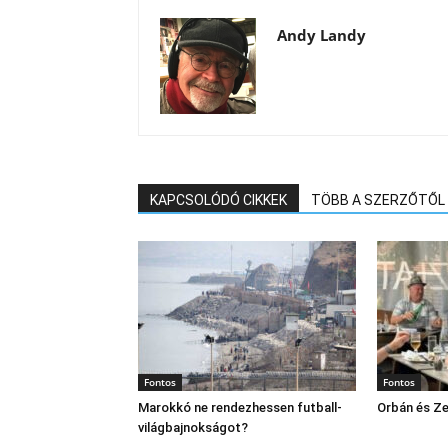
Andy Landy
KAPCSOLÓDÓ CIKKEK
TÖBB A SZERZŐTŐL
Fontos
Fontos
Marokkó ne rendezhessen futball-
Orbán és Ze
világbajnokságot?