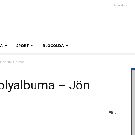
- Hirdetés -
RA
SPORT
BLOGOLDA
–
 Charlie Hebdo
olyalbuma – Jön
0