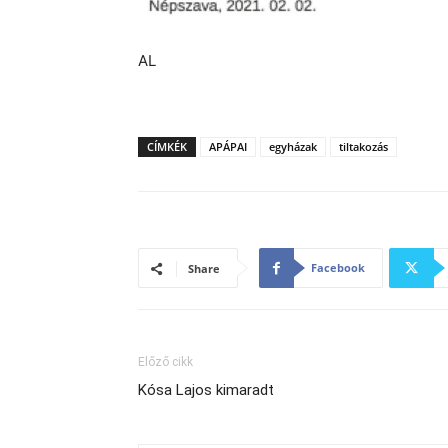
AL
CÍMKÉK
APÁPAI
egyházak
tiltakozás
Facebook
Share
Előző cikk
Kósa Lajos kimaradt