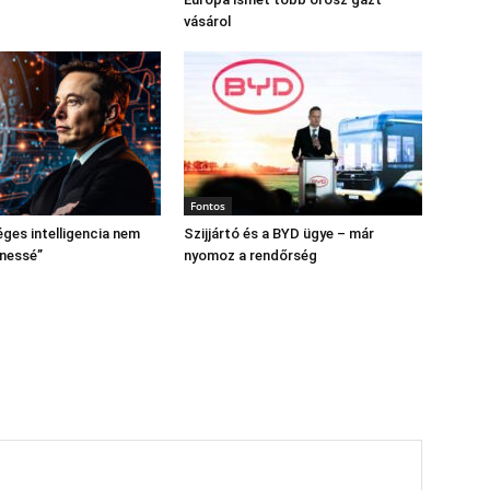
vásárol
Fontos
ges intelligencia nem
Szijjártó és a BYD ügye – már
enessé”
nyomoz a rendőrség