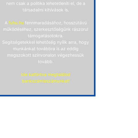
nem csak a politika lehetetleníti el, de a
társadalmi kihívások is.
A
fuhu.hu
fennmaradásához, hosszútávú
működéséhez, szerkesztőségünk rászorul
támogatásotokra.
Segítségetekkel lehetőség nyílik arra, hogy
munkánkat továbbra is az eddig
megszokott színvonalon végezhessük
tovább.
Ide kattintva megtalálod
bankszámlaszámunkat!