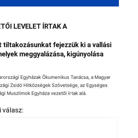
TŐI LEVELET ÍRTAK A
tiltakozásunkat fejezzük ki a vallási
 helyek meggyalázása, kigúnyolása
gyarországi Egyházak Ökumenikus Tanácsa, a Magyar
szági Zsidó Hitközségek Szövetsége, az Egységes
gi Muszlimok Egyháza vezetői írtak alá.
 válasz: