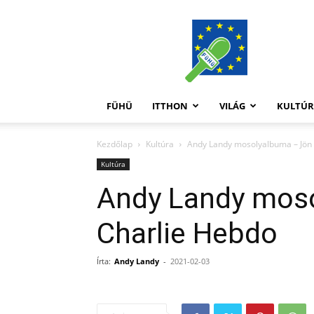
FüHü
FÜHÜ
ITTHON
VILÁG
KULTÚ
Kezdőlap
Kultúra
Andy Landy mosolyalbuma – Jön
Kultúra
Andy Landy mos
Charlie Hebdo
Írta:
Andy Landy
-
2021-02-03