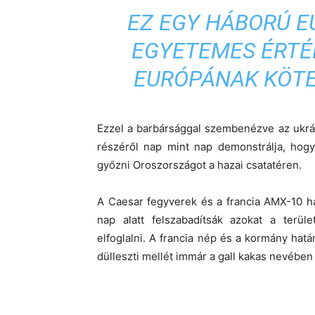
EZ EGY HÁBORÚ E
EGYETEMES ÉRTÉ
EURÓPÁNAK KÖTE
Ezzel a barbársággal szembenézve az ukrán
részéről nap mint nap demonstrálja, hogy
győzni Oroszországot a hazai csatatéren.
A Caesar fegyverek és a francia AMX-10 h
nap alatt felszabadítsák azokat a terül
elfoglalni.
A francia nép és a kormány határ
dülleszti mellét immár a gall kakas nevébe