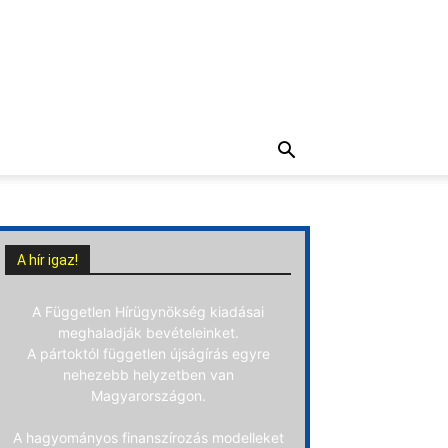
A hír igaz!
A Független Hírügynökség kiadásai
meghaladják bevételeinket.
A pártoktól független újságírás egyre
nehezebb helyzetben van
Magyarországon.
A hagyományos finanszírozás modelleket