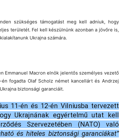
inden szükséges támogatást meg kell adniuk, hogy
es területét. Fel kell készülnünk azonban a jövőre is,
 kialakítanunk Ukrajna számára.
ében Emmanuel Macron elnök jelentős személyes vezető
2-én fogadta Olaf Scholz német kancellárt és Andrzej
Ukrajna biztonsági garanciáit.
us 11-én és 12-én Vilniusba tervezett
ogy Ukrajnának egyértelmű utat kell
zerződés Szervezetében (NATO) való
gható és hiteles biztonsági garanciákat”