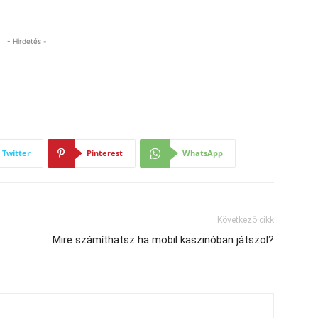
- Hirdetés -
Twitter
Pinterest
WhatsApp
Következő cikk
Mire számíthatsz ha mobil kaszinóban játszol?