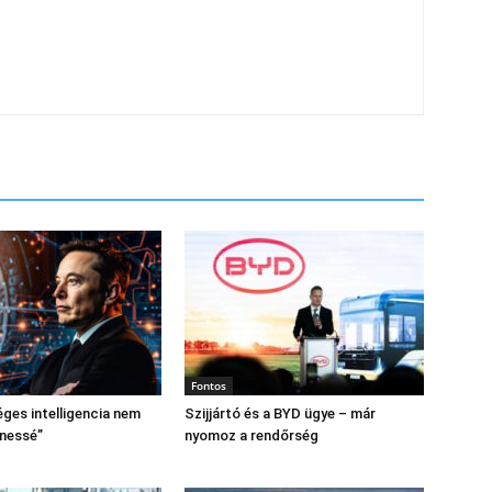
Fontos
ges intelligencia nem
Szijjártó és a BYD ügye – már
enessé”
nyomoz a rendőrség