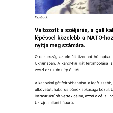
Facebook
Változott a széljárás, a gall 
lépéssel közelebb a NATO-hoz
nyitja meg számára.
Oroszország az elmúlt tizenhat hónapban
Ukrajnában. A kahovkai gát lerombolása i
veszi az ukrán nép életét.
A kahovkai gát felrobbantása a legfrissebb,
elkövetett háborús bűnök sokasága közül. Ut
infrastruktúrát vettek célba, azzal a céllal
Ukrajna elleni háború.