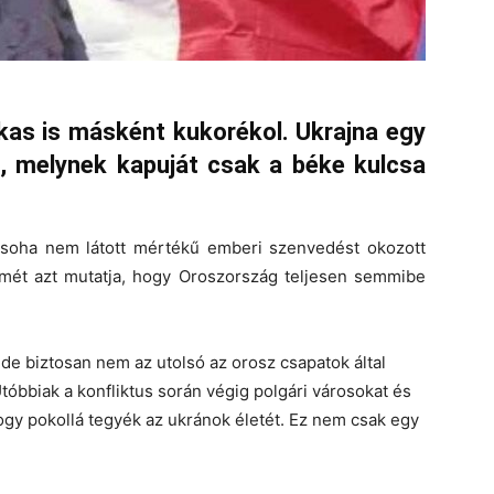
kakas is másként kukorékol. Ukrajna egy
, melynek kapuját csak a béke kulcsa
 soha nem látott mértékű emberi szenvedést okozott
smét azt mutatja, hogy Oroszország teljesen semmibe
 de biztosan nem az utolsó az orosz csapatok által
óbbiak a konfliktus során végig polgári városokat és
, hogy pokollá tegyék az ukránok életét. Ez nem csak egy