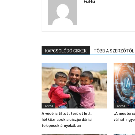
FüHü
KAPCSOLÓDÓ CIKKEK
TÖBB A SZERZŐTŐL
Fontos
Fontos
A vécé is tiltott terület lett:
„A mestersé
hétköznapok a ciszjordániai
válhat ingy
telepesek árnyékában