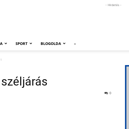
- Hirdetés -
RA
SPORT
BLOGOLDA
–
ás
 széljárás
0