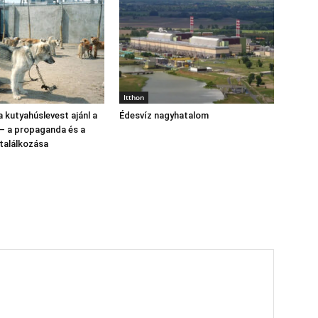
Itthon
 kutyahúslevest ajánl a
Édesvíz nagyhatalom
 – a propaganda és a
találkozása