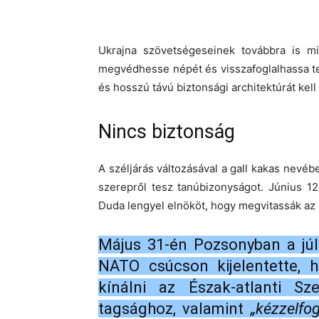
Ukrajna szövetségeseinek továbbra is m
megvédhesse népét és visszafoglalhassa telj
és hosszú távú biztonsági architektúrát kell
Nincs biztonság
A széljárás változásával a gall kakas nev
szerepről tesz tanúbizonyságot. Június 1
Duda lengyel elnököt, hogy megvitassák az 
Május 31-én Pozsonyban a júli
NATO csúcson kijelentette, h
kínálni az Észak-atlanti S
tagsághoz, valamint
„kézzelfo