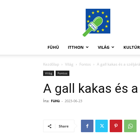
FüHü
FÜHÜ
ITTHON
VILÁG
KULTÚ
Kezdőlap
Világ
Fontos
A gall kakas és a széljár
Világ
Fontos
A gall kakas és a
Írta:
FüHü
-
2023-06-23
Share