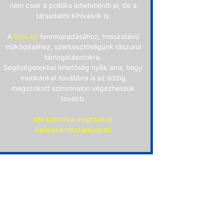
nem csak a politika lehetetleníti el, de a
társadalmi kihívások is.
A
fuhu.hu
fennmaradásához, hosszútávú
működéséhez, szerkesztőségünk rászorul
támogatásotokra.
Segítségetekkel lehetőség nyílik arra, hogy
munkánkat továbbra is az eddig
megszokott színvonalon végezhessük
tovább.
Ide kattintva megtalálod
bankszámlaszámunkat!