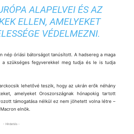
URÓPA ALAPELVEI ÉS AZ
KEK ELLEN, AMELYEKET
LESSÉGE VÉDELMEZNI.
 nép óriási bátorságot tanúsított.
A hadsereg a maga
 a szükséges fegyverekkel meg tudja és le is tudja
arckocsik lehetővé teszik, hogy az ukrán erők néhány
eteket, amelyeket Oroszországnak hónapokig tartott
ozott támogatása nélkül ez nem jöhetett volna létre –
n Macron elnök.
- Hirdetés -