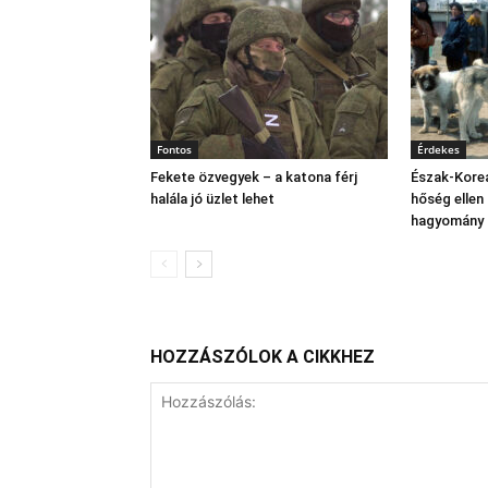
Fontos
Érdekes
Fekete özvegyek – a katona férj
Észak‑Korea
halála jó üzlet lehet
hőség ellen
hagyomány 
HOZZÁSZÓLOK A CIKKHEZ