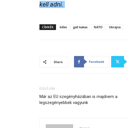
kell adni.
CÍMKÉK
béke
gall kakas
NATO
Ukrajna
Facebook
Share
Előző cikk
Már az EU szegényházában is majdnem a
legszegényebbek vagyunk