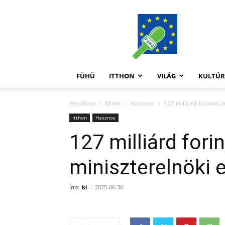
FüHü
FÜHÜ
ITTHON
VILÁG
KULTÚ
Kezdőlap
Itthon
Hasznos
127 milliárd forintos 
Itthon
Hasznos
127 milliárd fori
miniszterelnöki 
Írta:
ki
-
2025-06-30