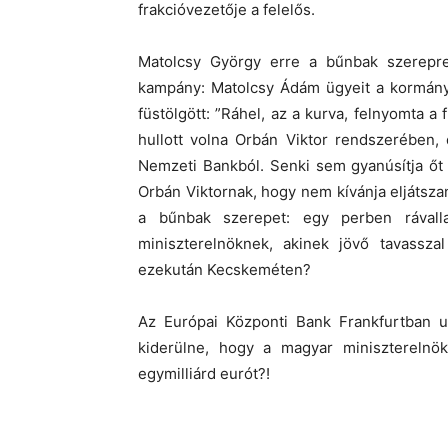
frakcióvezetője a felelős.
Matolcsy György erre a bűnbak szerepre
kampány: Matolcsy Ádám ügyeit a kormánypá
füstölgött: ”Ráhel, az a kurva, felnyomta a
hullott volna Orbán Viktor rendszerében,
Nemzeti Bankból. Senki sem gyanúsítja őt
Orbán Viktornak, hogy nem kívánja eljátsza
a bűnbak szerepet: egy perben rávall
miniszterelnöknek, akinek jövő tavasszal
ezekután Kecskeméten?
Az Európai Központi Bank Frankfurtban u
kiderülne, hogy a magyar miniszterelnö
egymilliárd eurót?!