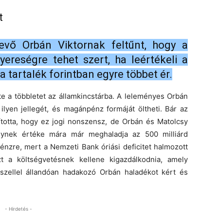
t
vő Orbán Viktornak feltűnt, hogy a
reségre tehet szert, ha leértékeli a
a tartalék forintban egyre többet ér.
te a többletet az államkincstárba. A leleményes Orbán
 ilyen jellegét, és magánpénz formáját öltheti. Bár az
ította, hogy ez jogi nonszensz, de Orbán és Matolcsy
melynek értéke mára már meghaladja az 500 milliárd
énzre, mert a Nemzeti Bank óriási deficitet halmozott
t a költségvetésnek kellene kigazdálkodnia, amely
sszellel állandóan hadakozó Orbán haladékot kért és
- Hirdetés -