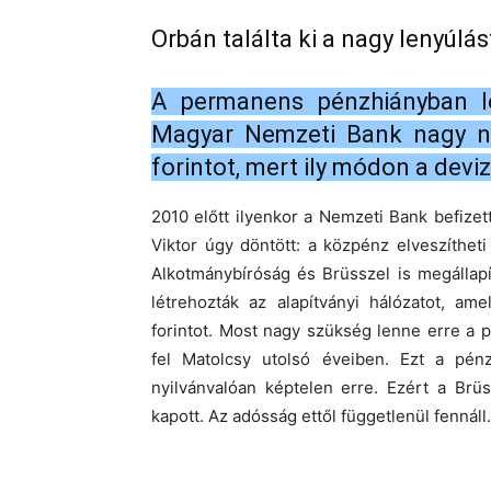
Orbán találta ki a nagy lenyúlás
A permanens pénzhiányban le
Magyar Nemzeti Bank nagy nye
forintot, mert ily módon a deviz
2010 előtt ilyenkor a Nemzeti Bank befizet
Viktor úgy döntött: a közpénz elveszítheti
Alkotmánybíróság és Brüsszel is megállap
létrehozták az alapítványi hálózatot, a
forintot. Most nagy szükség lenne erre a p
fel Matolcsy utolsó éveiben. Ezt a pénz
nyilvánvalóan képtelen erre. Ezért a Brü
kapott. Az adósság ettől függetlenül fennáll.