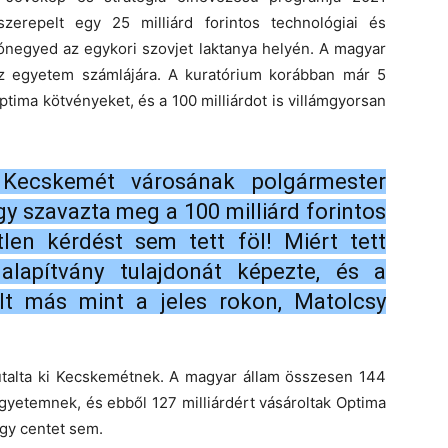
erepelt egy 25 milliárd forintos technológiai és
kónegyed az egykori szovjet laktanya helyén. A magyar
t az egyetem számlájára. A kuratórium korábban már 5
 Optima kötvényeket, és a 100 milliárdot is villámgyorsan
 Kecskemét városának polgármester
gy szavazta meg a 100 milliárd forintos
tlen kérdést sem tett föl! Miért tett
apítvány tulajdonát képezte, és a
t más mint a jeles rokon, Matolcsy
r utalta ki Kecskemétnek. A magyar állam összesen 144
egyetemnek, és ebből 127 milliárdért vásároltak Optima
gy centet sem.