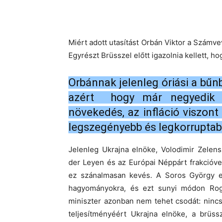
Miért adott utasítást Orbán Viktor a Szám
Egyrészt Brüsszel előtt igazolnia kellett, h
Orbánnak jelenleg óriási a bűnb
azért hogy már negyedik 
növekedés, az infláció viszon
legszegényebb és legkorruptabb
Jelenleg Ukrajna elnöke, Volodimir Zelens
der Leyen és az Európai Néppárt frakcióve
ez szánalmasan kevés. A Soros György ell
hagyományokra, és ezt sunyi módon Rog
miniszter azonban nem tehet csodát: ninc
teljesítményéért Ukrajna elnöke, a brüss