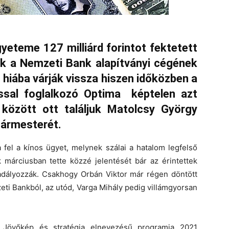
teme 127 milliárd forintot fektetett
k a Nemzeti Bank alapítványi cégének
 hiába várják vissza hiszen időközben a
ással foglalkozó Optima képtelen azt
 között ott találjuk Matolcsy György
gármesterét.
 fel a kínos ügyet, melynek szálai a hatalom legfelső
 márciusban tette közzé jelentését bár az érintettek
dályozzák. Csakhogy Orbán Viktor már régen döntött
eti Bankból, az utód, Varga Mihály pedig villámgyorsan
övőkép és stratégia elnevezésű programja 2021