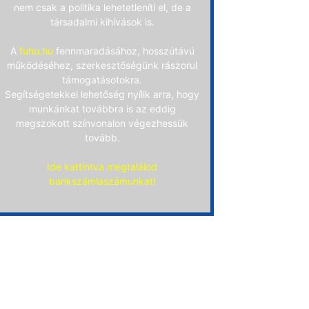
nem csak a politika lehetetleníti el, de a
társadalmi kihívások is.
A
fuhu.hu
fennmaradásához, hosszútávú
működéséhez, szerkesztőségünk rászorul
támogatásotokra.
Segítségetekkel lehetőség nyílik arra, hogy
munkánkat továbbra is az eddig
megszokott színvonalon végezhessük
tovább.
Ide kattintva megtalálod
bankszámlaszámunkat!