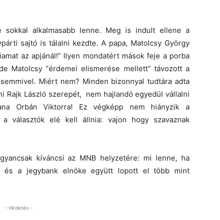
 sokkal alkalmasabb lenne. Meg is indult ellene a
rti sajtó is tálalni kezdte. A papa, Matolcsy György
 fiamat az apjánál!” Ilyen mondatért mások feje a porba
 de Matolcsy “érdemei elismerése mellett” távozott a
 semmivel. Miért nem? Minden bizonnyal tudtára adta
ni Rajk László szerepét, nem hajlandó egyedül vállalni
ana Orbán Viktorra! Ez végképp nem hiányzik a
 a választók elé kell állnia: vajon hogy szavaznak
gyancsak kíváncsi az MNB helyzetére: mi lenne, ha
k és a jegybank elnöke együtt lopott el több mint
- Hirdetés -