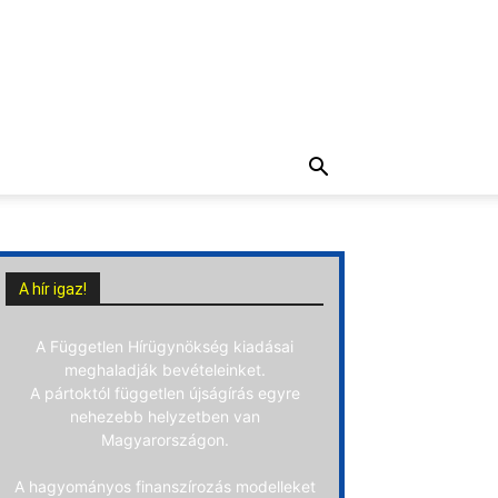
A hír igaz!
A Független Hírügynökség kiadásai
meghaladják bevételeinket.
A pártoktól független újságírás egyre
nehezebb helyzetben van
Magyarországon.
A hagyományos finanszírozás modelleket