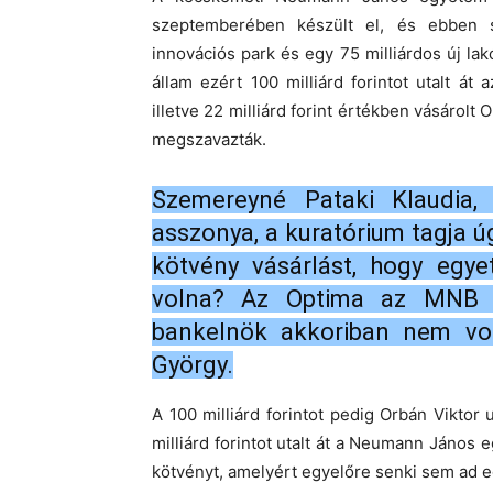
szeptemberében készült el, és ebben sz
innovációs park és egy 75 milliárdos új la
állam ezért 100 milliárd forintot utalt á
illetve 22 milliárd forint értékben vásárolt
megszavazták.
Szemereyné Pataki Klaudia,
asszonya, a kuratórium tagja ú
kötvény vásárlást, hogy egye
volna? Az Optima az MNB al
bankelnök akkoriban nem vol
György.
A 100 milliárd forintot pedig Orbán Vikto
milliárd forintot utalt át a Neumann János 
kötvényt, amelyért egyelőre senki sem ad e