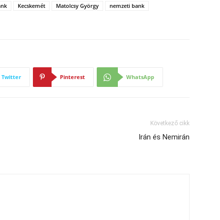
ank
Kecskemét
Matolcsy György
nemzeti bank
Twitter
Pinterest
WhatsApp
Következő cikk
Irán és Nemirán