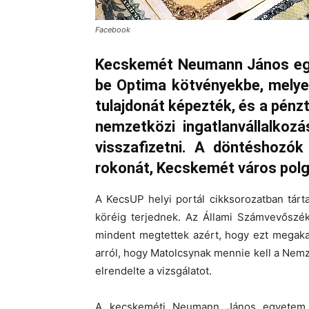
Facebook
Kecskemét Neumann János egye
be Optima kötvényekbe, melye
tulajdonát képezték, és a pénzt
nemzetközi ingatlanvállalkoz
visszafizetni. A döntéshozók
rokonát, Kecskemét város pol
A KecsUP helyi portál cikksorozatban tárta
köréig terjednek. Az Állami Számvevőszék
mindent megtettek azért, hogy ezt megaka
arról, hogy Matolcsynak mennie kell a Nemz
elrendelte a vizsgálatot.
A kecskeméti Neumann János egyetem J