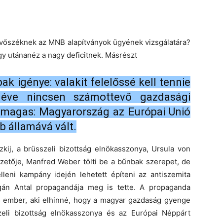
vevőszéknek az MNB alapítványok ügyének vizsgálatára?
ogy utánanéz a nagy deficitnek. Másrészt
ak igénye: valakit felelőssé kell tennie
éve nincsen számottevő gazdasági
t magas: Magyarország az Európai Unió
 államává vált.
zkij, a brüsszeli bizottság elnökasszonya, Ursula von
zetője, Manfred Weber tölti be a bűnbak szerepet, de
eni kampány idején lehetett építeni az antiszemita
án Antal propagandája meg is tette. A propaganda
s ember, aki elhinné, hogy a magyar gazdaság gyenge
zeli bizottság elnökasszonya és az Európai Néppárt