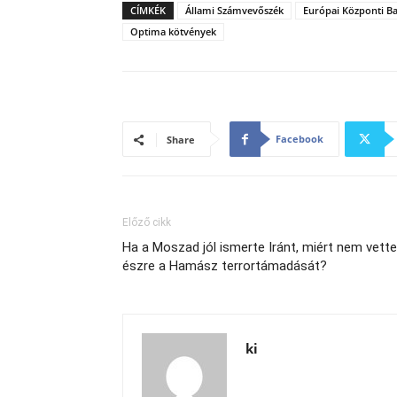
CÍMKÉK
Állami Számvevőszék
Európai Központi B
Optima kötvények
Facebook
Share
Előző cikk
Ha a Moszad jól ismerte Iránt, miért nem vette
észre a Hamász terrortámadását?
ki