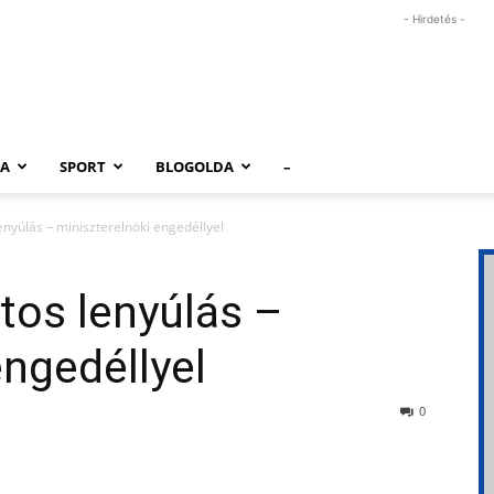
- Hirdetés -
RA
SPORT
BLOGOLDA
–
lenyúlás – miniszterelnöki engedéllyel
ntos lenyúlás –
engedéllyel
0