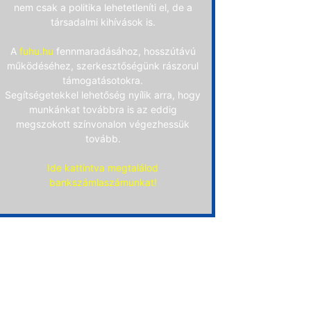
nem csak a politika lehetetleníti el, de a
társadalmi kihívások is.
A
fuhu.hu
fennmaradásához, hosszútávú
működéséhez, szerkesztőségünk rászorul
támogatásotokra.
Segítségetekkel lehetőség nyílik arra, hogy
munkánkat továbbra is az eddig
megszokott színvonalon végezhessük
tovább.
Ide kattintva megtalálod
bankszámlaszámunkat!