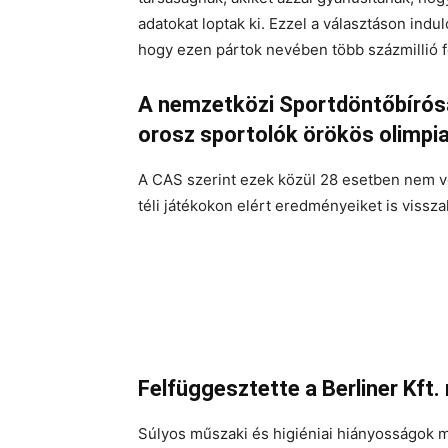
adatokat loptak ki. Ezzel a választáson ind
hogy ezen pártok nevében több százmillió f
A nemzetközi Sportdöntőbírósá
orosz sportolók örökös olimpiai
A CAS szerint ezek közül 28 esetben nem vo
téli játékokon elért eredményeiket is vissza
Felfüggesztette a Berliner Kft
Súlyos műszaki és higiéniai hiányosságok mi