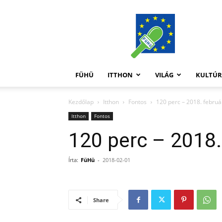
FüHü
FÜHÜ
ITTHON
VILÁG
KULTÚ
Kezdőlap
Itthon
Fontos
120 perc – 2018. februá
Itthon
Fontos
120 perc – 2018.
Írta:
FüHü
-
2018-02-01
Share