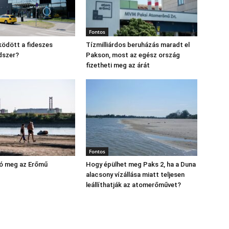
Fontos
ödött a fideszes
Tízmilliárdos beruházás maradt el
dszer?
Pakson, most az egész ország
fizetheti meg az árát
Fontos
yó meg az Erőmű
Hogy épülhet meg Paks 2, ha a Duna
alacsony vízállása miatt teljesen
leállíthatják az atomerőművet?