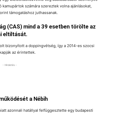
uló kamupártok számára szereztek volna ajánlásokat,
orint támogatáshoz juthassanak.
g (CAS) mind a 39 esetben törölte az
 eltiltását.
lt bizonyított a doppingvétség, így a 2014-es szocsi
kapják az érintettek.
- Hirdetés -
. működését a Nébih
att azonnali hatállyal felfüggesztette egy budapesti