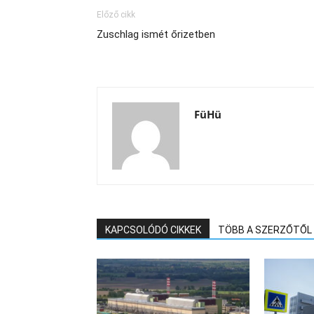
Előző cikk
Zuschlag ismét őrizetben
FüHü
KAPCSOLÓDÓ CIKKEK
TÖBB A SZERZŐTŐL