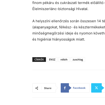
finom pékáru és cukrászati termék előállító
Élelmiszerlánc-biztonsági Hivatal.
A helyszíni ellenőrzés során összesen 14 té
(alapanyagokat, félkész- és késztermékeket)
minőségmegőrzési ideje és nyomon követhe
és higiéniai hiányosságok miatt.
CÍMKÉK
ENSZ
nébih
zuschlag
Facebook
Share