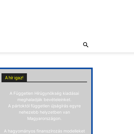
A hír igaz!
A Független Hírügynökség kiadásai
meghaladják bevételeinket.
A pártoktól független újságírás egyre
nehezebb helyzetben van
Magyarországon.
A hagyományos finanszírozás modelleket