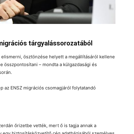
 migrációs tárgyalássorozatából
 elismerni, ösztönzése helyett a megállításáról kellene
ne összpontosítani – mondta a külgazdasági és
során.
p az ENSZ migrációs csomagjáról folytatandó
erdán őrizetbe vették, mert ő is tagja annak a
gy egy biztosításközvetítő cég adatbázisából személyes