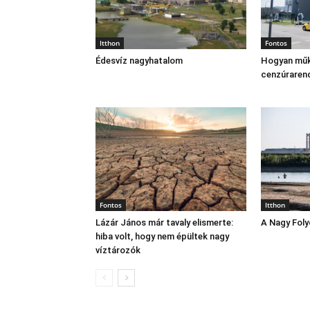
Itthon
Fontos
Édesvíz nagyhatalom
Hogyan műk
cenzúraren
Fontos
Itthon
Lázár János már tavaly elismerte:
A Nagy Fol
hiba volt, hogy nem épültek nagy
víztározók