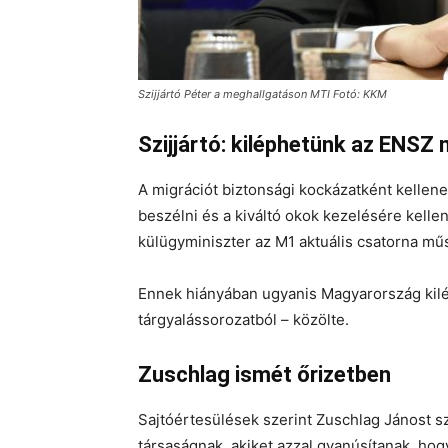
Szijjártó Péter a meghallgatáson MTI Fotó: KKM
Szijjártó: kiléphetünk az ENSZ
A migrációt biztonsági kockázatként kellene
beszélni és a kiváltó okok kezelésére kelle
külügyminiszter az M1 aktuális csatorna mű
Ennek hiányában ugyanis Magyarország kilé
tárgyalássorozatból – közölte.
Zuschlag ismét őrizetben
Sajtóértesülések szerint Zuschlag Jánost sz
társaságnak, akiket azzal gyanúsítanak, ho