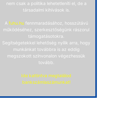
nem csak a politika lehetetleníti el, de a
társadalmi kihívások is.
A
fuhu.hu
fennmaradásához, hosszútávú
működéséhez, szerkesztőségünk rászorul
támogatásotokra.
Segítségetekkel lehetőség nyílik arra, hogy
munkánkat továbbra is az eddig
megszokott színvonalon végezhessük
tovább.
Ide kattintva megtalálod
bankszámlaszámunkat!