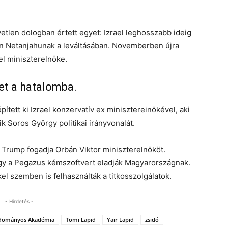
len dologban értett egyet: Izrael leghosszabb ideig
n Netanjahunak a leváltásában. Novemberben újra
ael miniszterelnöke.
et a hatalomba.
pített ki Izrael konzervatív ex minisztereinökével, aki
ik Soros György politikai irányvonalát.
 Trump fogadja Orbán Viktor miniszterelnököt.
gy a Pegazus kémszoftvert eladják Magyarországnak.
l szemben is felhasználták a titkosszolgálatok.
- Hirdetés -
dományos Akadémia
Tomi Lapid
Yair Lapid
zsidó