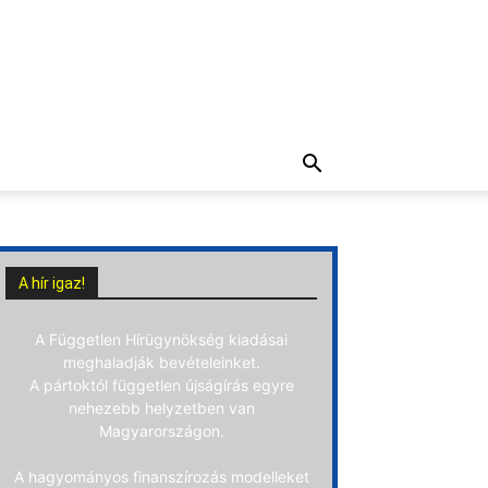
A hír igaz!
A Független Hírügynökség kiadásai
meghaladják bevételeinket.
A pártoktól független újságírás egyre
nehezebb helyzetben van
Magyarországon.
A hagyományos finanszírozás modelleket