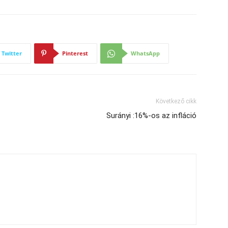
Twitter
Pinterest
WhatsApp
Következő cikk
Surányi :16%-os az infláció