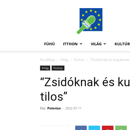
FüHü
FÜHÜ
ITTHON
VILÁG
KULTÚ
Kezdőlap
Világ
Fontos
“Zsidóknak és kutyáknak b
Világ
Fontos
“Zsidóknak és ku
tilos”
Írta:
Polonius
-
2022-07-11