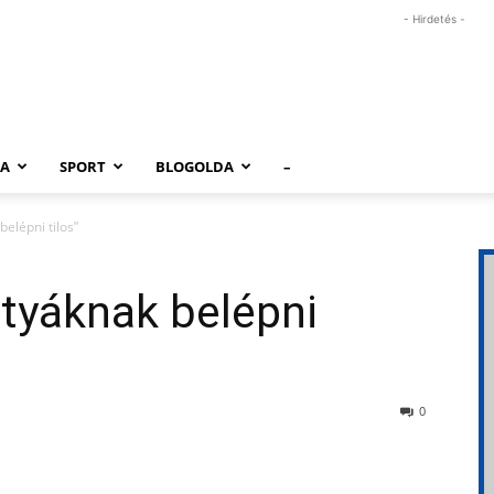
- Hirdetés -
RA
SPORT
BLOGOLDA
–
elépni tilos”
tyáknak belépni
0