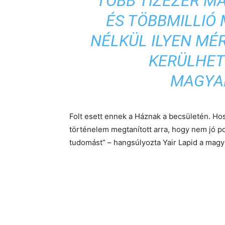
“TÖBB TÍZEZER M
ÉS TÖBBMILLIÓ
NÉLKÜL ILYEN MÉ
KERÜLHET
MAGYA
Folt esett ennek a Háznak a becsületén. Hos
történelem megtanított arra, hogy nem jó po
tudomást” – hangsúlyozta Yair Lapid a mag