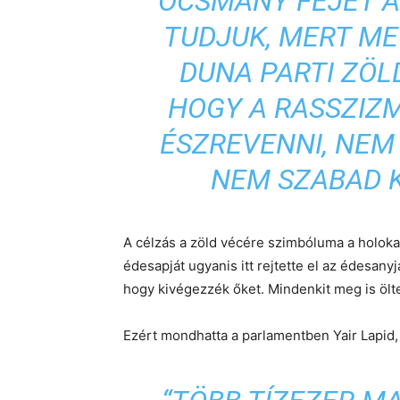
OCSMÁNY FEJÉT A
TUDJUK, MERT ME
DUNA PARTI ZÖL
HOGY A RASSZIZ
ÉSZREVENNI, NEM 
NEM SZABAD K
A célzás a zöld vécére szimbóluma a holoka
édesapját ugyanis itt rejtette el az édesanyj
hogy kivégezzék őket. Mindenkit meg is ölt
Ezért mondhatta a parlamentben Yair Lapid