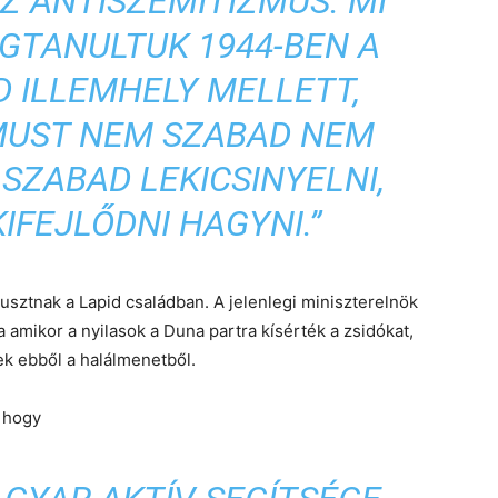
Z ANTISZEMITIZMUS. MI
GTANULTUK 1944-BEN A
D ILLEMHELY MELLETT,
MUST NEM SZABAD NEM
SZABAD LEKICSINYELNI,
IFEJLŐDNI HAGYNI.”
usztnak a Lapid családban. A jelenlegi miniszterelnök
a amikor a nyilasok a Duna partra kísérték a zsidókat,
ek ebből a halálmenetből.
, hogy