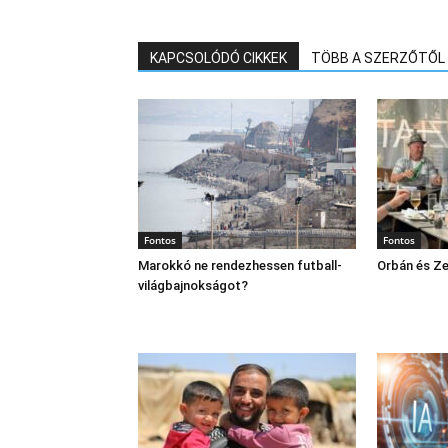
KAPCSOLÓDÓ CIKKEK
TÖBB A SZERZŐTŐL
Fontos
Fontos
Marokkó ne rendezhessen futball-
Orbán és Ze
világbajnokságot?