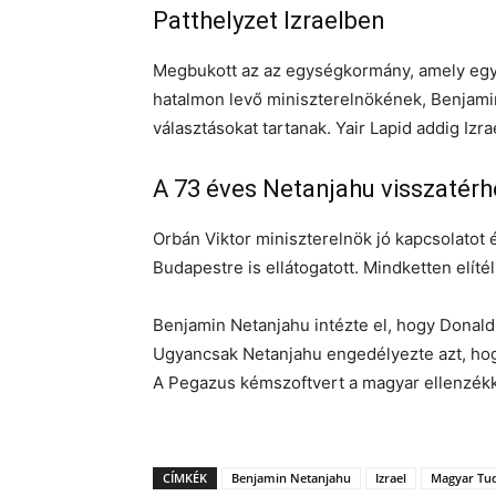
Patthelyzet Izraelben
Megbukott az az egységkormány, amely egyet
hatalmon levő miniszterelnökének, Benjami
választásokat tartanak. Yair Lapid addig Izr
A 73 éves Netanjahu visszatérh
Orbán Viktor miniszterelnök jó kapcsolatot é
Budapestre is ellátogatott. Mindketten elítél
Benjamin Netanjahu intézte el, hogy Donald
Ugyancsak Netanjahu engedélyezte azt, ho
A Pegazus kémszoftvert a magyar ellenzékke
CÍMKÉK
Benjamin Netanjahu
Izrael
Magyar Tu