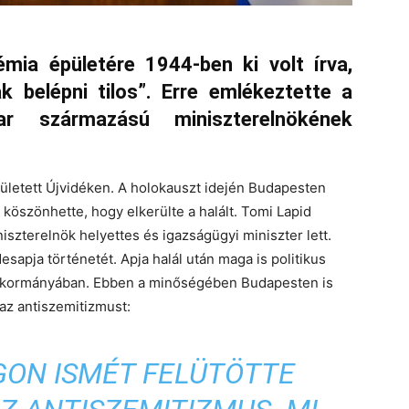
a épületére 1944-ben ki volt írva,
 belépni tilos”. Erre emlékeztette a
ar származású miniszterelnökének
ületett Újvidéken. A holokauszt idején Budapesten
 köszönhette, hogy elkerülte a halált. Tomi Lapid
iniszterelnök helyettes és igazságügyi miniszter lett.
desapja történetét. Apja halál után maga is politikus
u kormányában. Ebben a minőségében Budapesten is
 az antiszemitizmust:
ON ISMÉT FELÜTÖTTE