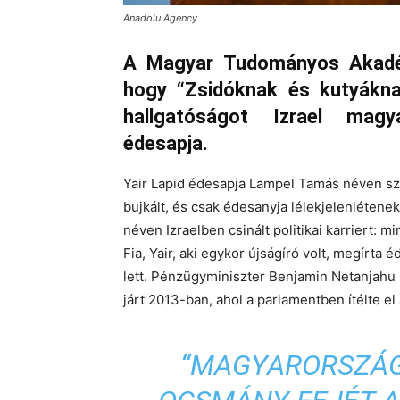
Anadolu Agency
A Magyar Tudományos Akadémi
hogy “Zsidóknak és kutyáknak
hallgatóságot Izrael magy
édesapja.
Yair Lapid édesapja Lampel Tamás néven sz
bujkált, és csak édesanyja lélekjelenlétenek
néven Izraelben csinált politikai karriert: m
Fia, Yair, aki egykor újságíró volt, megírta é
lett. Pénzügyminiszter Benjamin Netanjah
járt 2013-ban, ahol a parlamentben ítélte el
“MAGYARORSZÁG