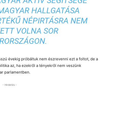
AGYAR AKTÍV SEGÍTSÉGE
 MAGYAR HALLGATÁSA
RTÉKŰ NÉPIRTÁSRA NEM
ETT VOLNA SOR
RORSZÁGON.
szú évekig próbáltuk nem észrevenni ezt a foltot, de a
litika az, ha ezekről a tényekről nem veszünk
yar parlamentben.
- Hirdetés -