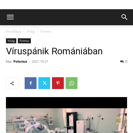
Kezdőlap
Világ
Fontos
Világ
Fontos
Víruspánik Romániában
Írta:
Polonius
-
2021-10-21
0