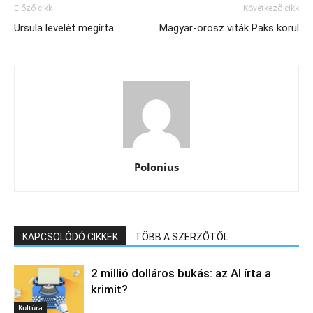
Előző cikk
Következő cikk
Ursula levelét megírta
Magyar-orosz viták Paks körül
Polonius
KAPCSOLÓDÓ CIKKEK
TÖBB A SZERZŐTŐL
2 millió dolláros bukás: az AI írta a
krimit?
Kultúra