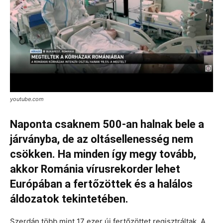
youtube.com
Naponta csaknem 500-an halnak bele a
járványba, de az oltásellenesség nem
csökken. Ha minden így megy tovább,
akkor Románia vírusrekorder lehet
Európában a fertőzöttek és a halálos
áldozatok tekintetében.
Szerdán több mint 17 ezer új fertőzöttet regisztráltak. A