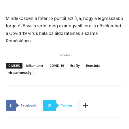
Mindeközben a foter.ro portál azt írja, hogy a legrosszabb
forgatókönyv szerint még akár egymillióra is növekedhet
a Covid 19 vírus halálos áldozatainak a száma
Romániában.
- Hirdetés -
CÍMKÉK
békemenet
COVID-19
Erdély
Románia
vírusellenesség
Facebook
Twitter