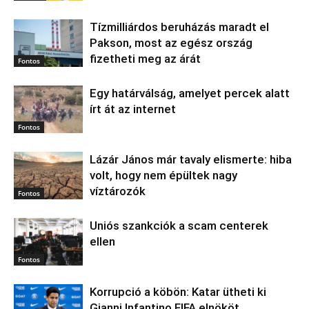
Tízmilliárdos beruházás maradt el
Pakson, most az egész ország
fizetheti meg az árát
Fontos
Egy határválság, amelyet percek alatt
írt át az internet
Fontos
Lázár János már tavaly elismerte: hiba
volt, hogy nem épültek nagy
víztározók
Fontos
Uniós szankciók a scam centerek
ellen
Fontos
Korrupció a köbön: Katar ütheti ki
Gianni Infantino FIFA elnököt