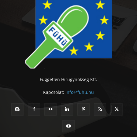
Független Hírügynökség Kft.
Kapcsolat:
info@fuhu.hu