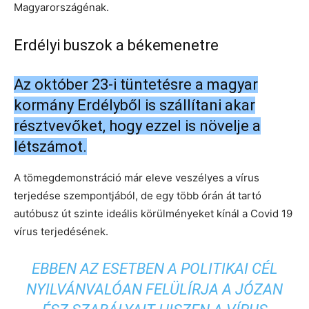
Magyarországénak.
Erdélyi buszok a békemenetre
Az október 23-i tüntetésre a magyar
kormány Erdélyből is szállítani akar
résztvevőket, hogy ezzel is növelje a
létszámot.
A tömegdemonstráció már eleve veszélyes a vírus
terjedése szempontjából, de egy több órán át tartó
autóbusz út szinte ideális körülményeket kínál a Covid 19
vírus terjedésének.
EBBEN AZ ESETBEN A POLITIKAI CÉL
NYILVÁNVALÓAN FELÜLÍRJA A JÓZAN