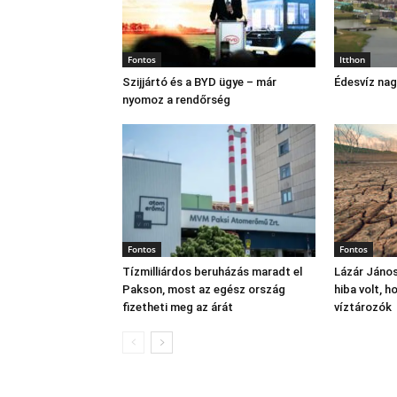
Fontos
Itthon
Szijjártó és a BYD ügye – már
Édesvíz na
nyomoz a rendőrség
Fontos
Fontos
Tízmilliárdos beruházás maradt el
Lázár János
Pakson, most az egész ország
hiba volt, 
fizetheti meg az árát
víztározók