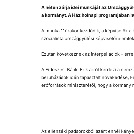
A héten zárja idei munkáját az Országgyűlé
a kormányt. A Ház holnapi programjában h
A munka 11órakor kezdődik, a képviselők a 
szocialista országgyűlési képviselőre emlék
Ezután következnek az interpellációk – erre
A Fideszes Bánki Erik arról kérdezi a nemz
beruházások idén tapasztalt növekedése, Fi
erőforrások miniszterétől, hogy a kormány m
Az ellenzéki padsorokból azért ennél kény