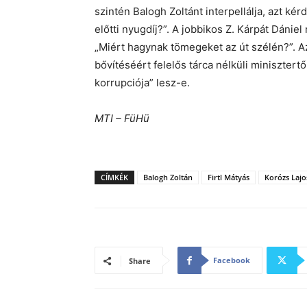
szintén Balogh Zoltánt interpellálja, azt ké
előtti nyugdíj?”. A jobbikos Z. Kárpát Dánie
„Miért hagynak tömegeket az út szélén?”.
bővítéséért felelős tárca nélküli minisztert
korrupciója” lesz-e.
MTI – FüHü
CÍMKÉK
Balogh Zoltán
Firtl Mátyás
Korózs Lajo
Facebook
Share