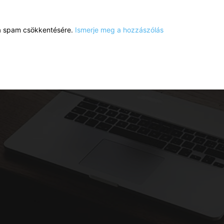
a a spam csökkentésére.
Ismerje meg a hozzászólás