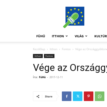
FüHü
FÜHÜ
ITTHON
VILÁG
KULTÚ
Kezdőlap
Itthon
Fontos
Vége az Országgyűlésn
Itthon
Fontos
Vége az Országg
Írta:
FüHü
-
2017-12-11
Share