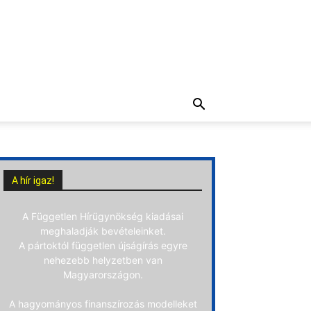
A hír igaz!
A Független Hírügynökség kiadásai
meghaladják bevételeinket.
A pártoktól független újságírás egyre
nehezebb helyzetben van
Magyarországon.
A hagyományos finanszírozás modelleket