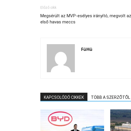
Előző cikk
Megsérült az MVP-esélyes irányító, megvolt a
első havas meccs
FüHü
KAPCSOLÓDÓ CIKKEK
TÖBB A SZERZŐTŐL