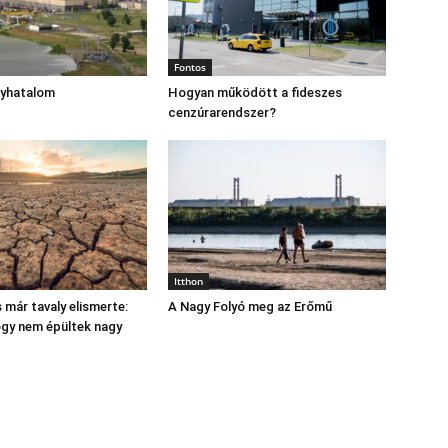
Fontos
gyhatalom
Hogyan működött a fideszes
cenzúrarendszer?
Itthon
 már tavaly elismerte:
A Nagy Folyó meg az Erőmű
hogy nem épültek nagy