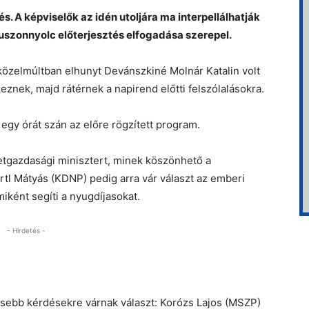
s. A képviselők az idén utoljára ma interpellálhatják
uszonnyolc előterjesztés elfogadása szerepel.
közelmúltban elhunyt Devánszkiné Molnár Katalin volt
eznek, majd rátérnek a napirend előtti felszólalásokra.
 egy órát szán az előre rögzített program.
etgazdasági minisztert, minek köszönhető a
rtl Mátyás (KDNP) pedig arra vár választ az emberi
iként segíti a nyugdíjasokat.
- Hirdetés -
esebb kérdésekre várnak választ: Korózs Lajos (MSZP)