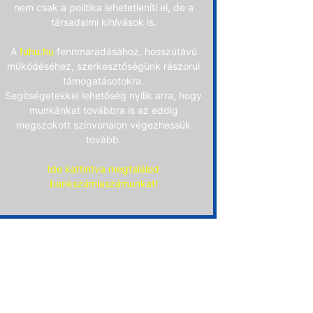
nem csak a politika lehetetleníti el, de a
társadalmi kihívások is.
A
fuhu.hu
fennmaradásához, hosszútávú
működéséhez, szerkesztőségünk rászorul
támogatásotokra.
Segítségetekkel lehetőség nyílik arra, hogy
munkánkat továbbra is az eddig
megszokott színvonalon végezhessük
tovább.
Ide kattintva megtalálod
bankszámlaszámunkat!