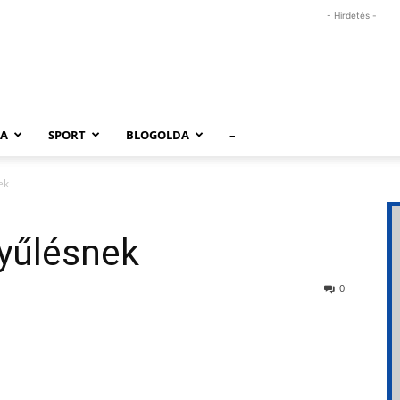
- Hirdetés -
RA
SPORT
BLOGOLDA
–
ek
yűlésnek
0