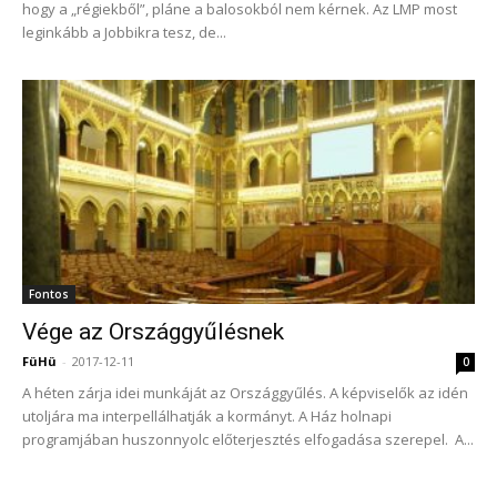
hogy a „régiekből”, pláne a balosokból nem kérnek. Az LMP most
leginkább a Jobbikra tesz, de...
Fontos
Vége az Országgyűlésnek
FüHü
-
2017-12-11
0
A héten zárja idei munkáját az Országgyűlés. A képviselők az idén
utoljára ma interpellálhatják a kormányt. A Ház holnapi
programjában huszonnyolc előterjesztés elfogadása szerepel. A...