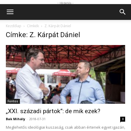
- Hirdetés -
Kezdőlap
Címkék
Z. Kárpát Dániel
Címke: Z. Kárpát Dániel
Fontos
„XXI. századi pártok”: de mik ezek?
Bak Mihály
-
2018-07-31
0
Meglehetős ideológiai kuszaság, csak abban értenek egyet igazán,