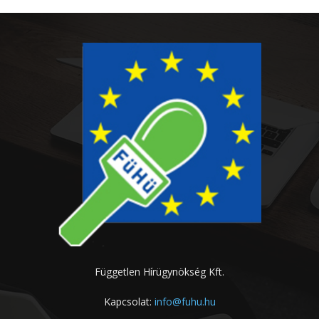
Független Hírügynökség Kft.
Kapcsolat:
info@fuhu.hu