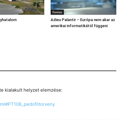
Fontos
gyhatalom
Adieu Palantir – Európa nem akar az
amerikai informatikától függeni
te kialakult helyzet elemzése:
html#PT108_pedofiltorveny