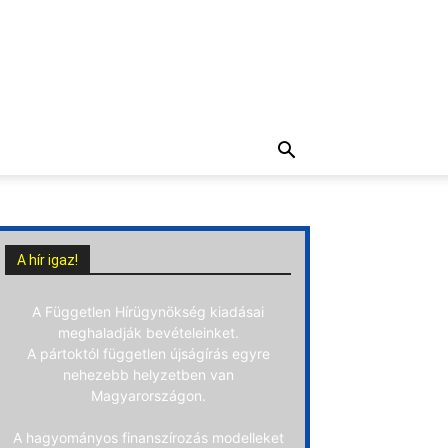
A hír igaz!
A Független Hírügynökség kiadásai
meghaladják bevételeinket.
A pártoktól független újságírás egyre
nehezebb helyzetben van
Magyarországon.
A hagyományos finanszírozás modelleket