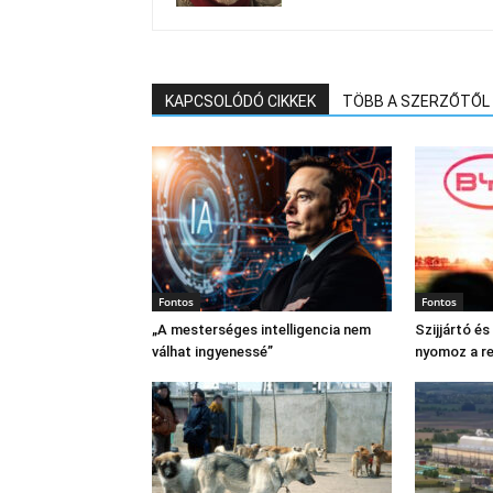
KAPCSOLÓDÓ CIKKEK
TÖBB A SZERZŐTŐL
Fontos
Fontos
„A mesterséges intelligencia nem
Szijjártó é
válhat ingyenessé”
nyomoz a r