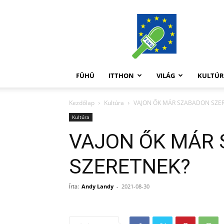
FüHü
FÜHÜ
ITTHON
VILÁG
KULTÚ
Kezdőlap
Kultúra
VAJON ŐK MÁR SZABADON SZE
Kultúra
VAJON ŐK MÁR
SZERETNEK?
Írta:
Andy Landy
-
2021-08-30