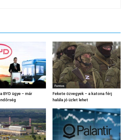
Fontos
s a BYD ügye – már
Fekete özvegyek – a katona férj
endőrség
halála jó üzlet lehet