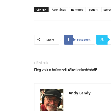
CÍMKÉK
Áder János
homofób
pedofil
szere
Facebook
Share
Előző cikk
Elég volt a brüsszeli töketlenkedésből!
Andy Landy