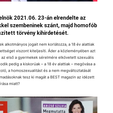
lnök 2021.06. 23-án elrendelte az
őkkel szembeninek szánt, majd homofób
zített törvény kihirdetését.
ek alkotmányos jogait nem korlátozza, a 18 év alattiak
tséget viszont kiteljesíti. Áder a közleményében azt
z: az első a gyermekek sérelmére elkövetett szexuális
ik pedig a kiskorúak – a 18 év alattiak – megóvása a
zoló, a homoszexualitást és a nem megváltoztatását
támadásoknak tesz ki magát a BEST magazin az idézett
írása miatt?