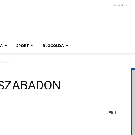
- Hirdetés -
RA
SPORT
BLOGOLDA
–
RETNEK?
 SZABADON
1