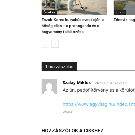
Érdekes
Itthon
Észak‑Korea kutyahúslevest ajánl a
Édesvíz na
hőség ellen – a propaganda és a
hagyomány találkozása
1 hozzászólás
Szalay Miklós
2021-08-31 At 21:06
Az ún. pedofiltörvény és a körülöt
https://www.egyvilag.hu/index.s
Válasz
HOZZÁSZÓLOK A CIKKHEZ