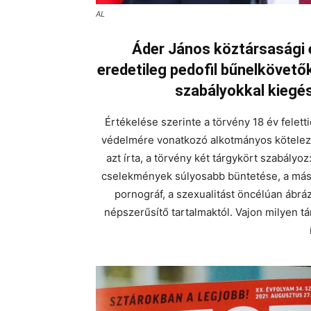
AL
Áder János köztársasági e
eredetileg pedofil bűnelkövet
szabályokkal kiegés
Értékelése szerinte a törvény 18 év feletti
védelmére vonatkozó alkotmányos kötelezet
azt írta, a törvény két tárgykört szabályo
cselekmények súlyosabb büntetése, a másod
pornográf, a szexualitást öncélúan ábrá
népszerűsítő tartalmaktól. Vajon milyen 