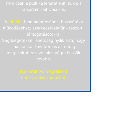
nem csak a politika lehetetleníti el, de a
társadalmi kihívások is.
A
fuhu.hu
fennmaradásához, hosszútávú
működéséhez, szerkesztőségünk rászorul
támogatásotokra.
Segítségetekkel lehetőség nyílik arra, hogy
munkánkat továbbra is az eddig
megszokott színvonalon végezhessük
tovább.
Ide kattintva megtalálod
bankszámlaszámunkat!