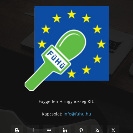
Független Hírügynökség Kft.
Kapcsolat:
info@fuhu.hu