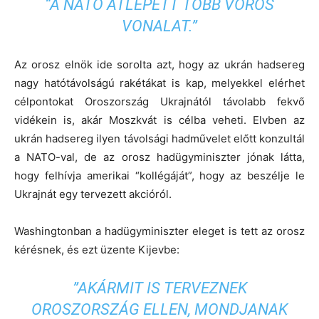
“A NATO ÁTLÉPETT TÖBB VÖRÖS
VONALAT.”
Az orosz elnök ide sorolta azt, hogy az ukrán hadsereg
nagy hatótávolságú rakétákat is kap, melyekkel elérhet
célpontokat Oroszország Ukrajnától távolabb fekvő
vidékein is, akár Moszkvát is célba veheti. Elvben az
ukrán hadsereg ilyen távolsági hadművelet előtt konzultál
a NATO-val, de az orosz hadügyminiszter jónak látta,
hogy felhívja amerikai “kollégáját”, hogy az beszélje le
Ukrajnát egy tervezett akcióról.
Washingtonban a hadügyminiszter eleget is tett az orosz
kérésnek, és ezt üzente Kijevbe:
”AKÁRMIT IS TERVEZNEK
OROSZORSZÁG ELLEN, MONDJANAK