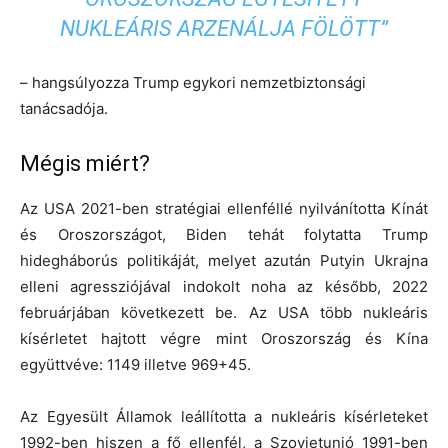
NUKLEÁRIS ARZENÁLJA FÖLÖTT”
– hangsúlyozza Trump egykori nemzetbiztonsági
tanácsadója.
Mégis miért?
Az USA 2021-ben stratégiai ellenféllé nyilvánította Kínát
és Oroszországot, Biden tehát folytatta Trump
hidegháborús politikáját, melyet azután Putyin Ukrajna
elleni agressziójával indokolt noha az később, 2022
februárjában következett be. Az USA több nukleáris
kísérletet hajtott végre mint Oroszország és Kína
együttvéve: 1149 illetve 969+45.
Az Egyesült Államok leállította a nukleáris kísérleteket
1992-ben hiszen a fő ellenfél, a Szovjetunió 1991-ben