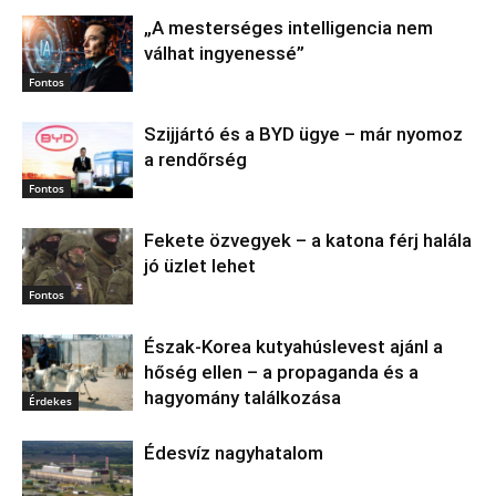
„A mesterséges intelligencia nem
válhat ingyenessé”
Fontos
Szijjártó és a BYD ügye – már nyomoz
a rendőrség
Fontos
Fekete özvegyek – a katona férj halála
jó üzlet lehet
Fontos
Észak‑Korea kutyahúslevest ajánl a
hőség ellen – a propaganda és a
hagyomány találkozása
Érdekes
Édesvíz nagyhatalom