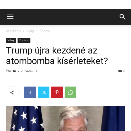
Kezdőlap
Világ
Fontos
Világ
Fontos
Trump újra kezdené az
atombomba kísérleteket?
Írta:
ki
-
2024-07-31
0