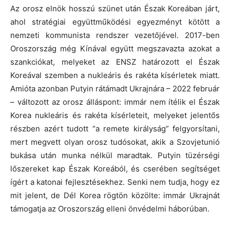
Az orosz elnök hosszú szünet után Észak Koreában járt,
ahol stratégiai együttműködési egyezményt kötött a
nemzeti kommunista rendszer vezetőjével. 2017-ben
Oroszország még Kínával együtt megszavazta azokat a
szankciókat, melyeket az ENSZ határozott el Észak
Koreával szemben a nukleáris és rakéta kísérletek miatt.
Amióta azonban Putyin rátámadt Ukrajnára – 2022 február
– változott az orosz álláspont: immár nem ítélik el Észak
Korea nukleáris és rakéta kísérleteit, melyeket jelentős
részben azért tudott “a remete királyság” felgyorsítani,
mert megvett olyan orosz tudósokat, akik a Szovjetunió
bukása után munka nélkül maradtak. Putyin tüzérségi
lőszereket kap Észak Koreából, és cserében segítséget
ígért a katonai fejlesztésekhez. Senki nem tudja, hogy ez
mit jelent, de Dél Korea rögtön közölte: immár Ukrajnát
támogatja az Oroszország elleni önvédelmi háborúban.