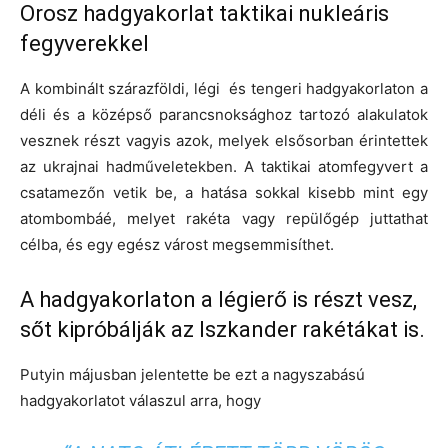
Orosz hadgyakorlat taktikai nukleáris
fegyverekkel
A kombinált szárazföldi, légi és tengeri hadgyakorlaton a
déli és a középső parancsnoksághoz tartozó alakulatok
vesznek részt vagyis azok, melyek elsősorban érintettek
az ukrajnai hadműveletekben. A taktikai atomfegyvert a
csatamezőn vetik be, a hatása sokkal kisebb mint egy
atombombáé, melyet rakéta vagy repülőgép juttathat
célba, és egy egész várost megsemmisíthet.
A hadgyakorlaton a légierő is részt vesz,
sőt kipróbálják az Iszkander rakétákat is.
Putyin májusban jelentette be ezt a nagyszabású
hadgyakorlatot válaszul arra, hogy