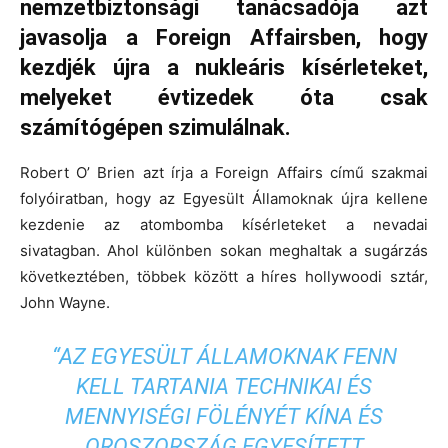
nemzetbiztonsági tanácsadója azt
javasolja a Foreign Affairsben, hogy
kezdjék újra a nukleáris kísérleteket,
melyeket évtizedek óta csak
számítógépen szimulálnak.
Robert O’ Brien azt írja a Foreign Affairs című szakmai
folyóiratban, hogy az Egyesült Államoknak újra kellene
kezdenie az atombomba kísérleteket a nevadai
sivatagban. Ahol különben sokan meghaltak a sugárzás
következtében, többek között a híres hollywoodi sztár,
John Wayne.
“AZ EGYESÜLT ÁLLAMOKNAK FENN
KELL TARTANIA TECHNIKAI ÉS
MENNYISÉGI FÖLÉNYÉT KÍNA ÉS
OROSZORSZÁG EGYESÍTETT