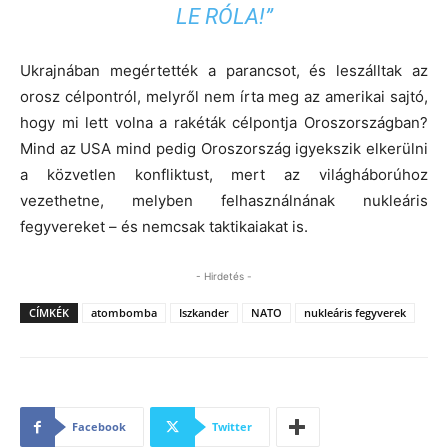
LE RÓLA!”
Ukrajnában megértették a parancsot, és leszálltak az
orosz célpontról, melyről nem írta meg az amerikai sajtó,
hogy mi lett volna a rakéták célpontja Oroszországban?
Mind az USA mind pedig Oroszország igyekszik elkerülni
a közvetlen konfliktust, mert az világháborúhoz
vezethetne, melyben felhasználnának nukleáris
fegyvereket – és nemcsak taktikaiakat is.
- Hirdetés -
CÍMKÉK
atombomba
Iszkander
NATO
nukleáris fegyverek
Facebook
Twitter