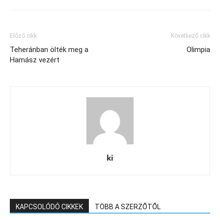
Előző cikk
Következő cikk
Teheránban ölték meg a
Olimpia
Hamász vezért
ki
KAPCSOLÓDÓ CIKKEK
TÖBB A SZERZŐTŐL