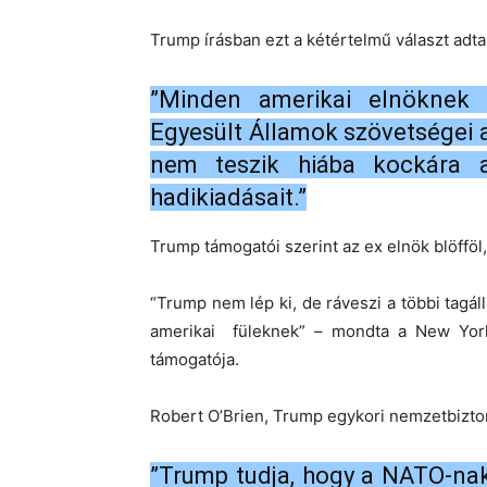
Trump írásban ezt a kétértelmű választ adta
”Minden amerikai elnöknek k
Egyesült Államok szövetségei a
nem teszik hiába kockára 
hadikiadásait.”
Trump támogatói szerint az ex elnök blöfföl
“Trump nem lép ki, de ráveszi a többi tagál
amerikai füleknek” – mondta a New Yor
támogatója.
Robert O’Brien, Trump egykori nemzetbizton
”Trump tudja, hogy a NATO-nak