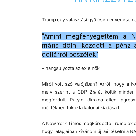
Trump egy választási gyűlésen egyenesen az
“Amint megfenyegettem a NA
máris dőlni kezdett a pénz a
dollárról beszélek”
– hangsúlyozta az ex elnök.
Miről volt szó valójában? Arról, hogy a NA
mely szerint a GDP 2%-át költik minden
megfordult: Putyin Ukrajna elleni agres
mértékben fokozta katonai kiadásait.
A New York Times megkérdezte Trump ex eln
hogy “alapjaiban kívánom újraértékelni a N