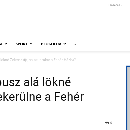
- Hirdetés -
RA
SPORT
BLOGOLDA
–
lökné Zelenszkijt, ha bekerülne a Fehér Házba?
usz alá lökné
ekerülne a Fehér
0