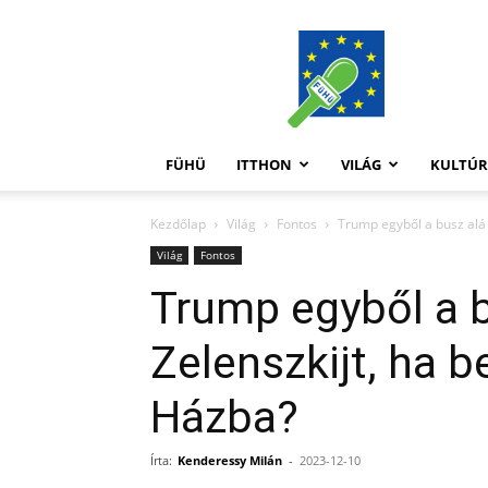
FüHü
FÜHÜ
ITTHON
VILÁG
KULTÚ
Kezdőlap
Világ
Fontos
Trump egyből a busz alá 
Világ
Fontos
Trump egyből a b
Zelenszkijt, ha b
Házba?
Írta:
Kenderessy Milán
-
2023-12-10