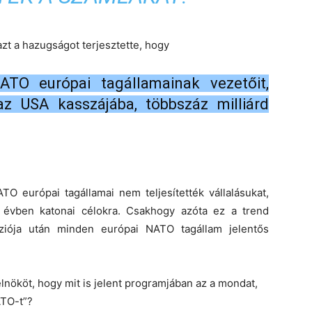
t a hazugságot terjesztette, hogy
TO európai tagállamainak vezetőit,
z USA kasszájába, többszáz milliárd
TO európai tagállamai nem teljesítették vállalásukat,
 évben katonai célokra. Csakhogy azóta ez a trend
sziója után minden európai NATO tagállam jelentős
ököt, hogy mit is jelent programjában az a mondat,
ATO-t”?