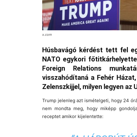
x.com
Húsbavágó kérdést tett fel e
NATO egykori főtitkárhelyette
Foreign Relations munkat
visszahódítaná a Fehér Házat, 
Zelenszkijjel, milyen legyen a
Trump jelenleg azt ismételgeti, hogy 24 órá
nem mondta meg, hogy miképp gondolja 
receptet amikor kijelentette: