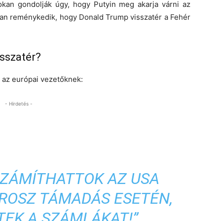
okan gondolják úgy, hogy Putyin meg akarja várni az
ban reménykedik, hogy Donald Trump visszatér a Fehér
isszatér?
 az európai vezetőknek:
- Hirdetés -
SZÁMÍTHATTOK AZ USA
ROSZ TÁMADÁS ESETÉN,
TEK A SZÁMLÁKAT!”