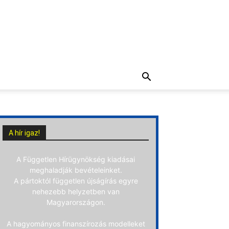
A hír igaz!
A Független Hírügynökség kiadásai
meghaladják bevételeinket.
A pártoktól független újságírás egyre
nehezebb helyzetben van
Magyarországon.
A hagyományos finanszírozás modelleket