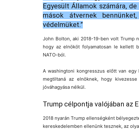
Egyesült Államok számára, de 
mások átvernek bennünket,
védelmüket.”
John Bolton, aki 2018-19-ben volt Trump n
hogy az elnököt folyamatosan le kellett 
NATO-ból.
A washingtoni kongresszus előtt van egy 
megtiltaná az elnöknek, hogy kivezess
jóváhagyása nélkül.
Trump célpontja valójában az E
2018 nyarán Trump ellenségként bélyegezt
kereskedelemben ellenünk tesznek, az olya