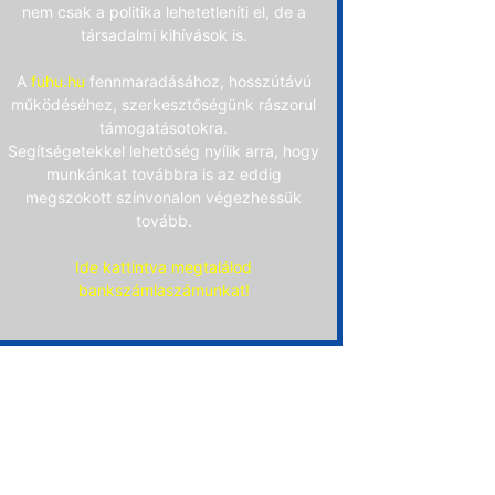
nem csak a politika lehetetleníti el, de a
társadalmi kihívások is.
A
fuhu.hu
fennmaradásához, hosszútávú
működéséhez, szerkesztőségünk rászorul
támogatásotokra.
Segítségetekkel lehetőség nyílik arra, hogy
munkánkat továbbra is az eddig
megszokott színvonalon végezhessük
tovább.
Ide kattintva megtalálod
bankszámlaszámunkat!