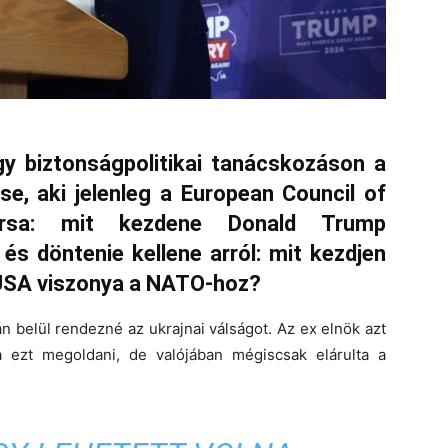
gy biztonságpolitikai tanácskozáson a
se, aki jelenleg a European Council of
ársa: mit kezdene Donald Trump
és döntenie kellene arról: mit kezdjen
z USA viszonya a NATO-hoz?
n belül rendezné az ukrajnai válságot. Az ex elnök azt
ezt megoldani, de valójában mégiscsak elárulta a