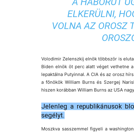
“A HÁBORÚT Ú
ELKERÜLNI, H
VOLNA AZ OROSZ 
OROSZ
Volodimir Zelenszkij elnök többször is eluta
Biden elnök öt perc alatt véget vethetne a
lepaktálna Putyinnal. A CIA és az orosz h
a főnökök William Burns és Szergej Naris
hiszen korábban William Burns az USA nag
Jelenleg a republikánusok bl
segélyt.
Moszkva sasszemmel figyeli a washington