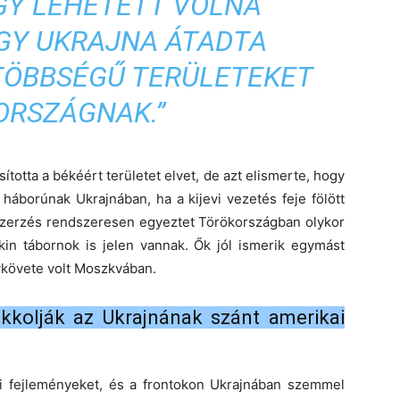
GY LEHETETT VOLNA
OGY UKRAJNA ÁTADTA
TÖBBSÉGŰ TERÜLETEKET
ORSZÁGNAK.”
sította a békéért területet elvet, de azt elismerte, hogy
 háborúnak Ukrajnában, ha a kijevi vezetés feje fölött
írszerzés rendszeresen egyeztet Törökországban olykor
kin tábornok is jelen vannak. Ők jól ismerik egymást
ykövete volt Moszkvában.
okkolják az Ukrajnának szánt amerikai
i fejleményeket, és a frontokon Ukrajnában szemmel