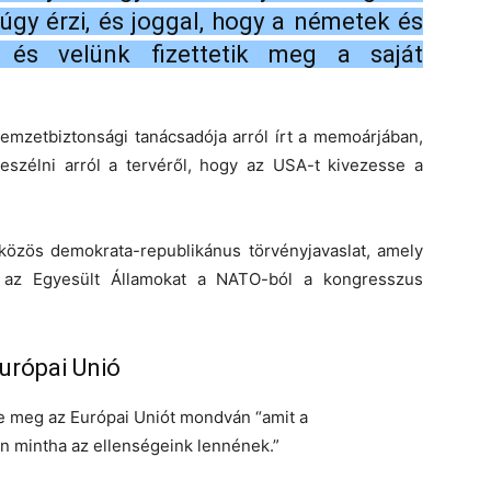
úgy érzi, és joggal, hogy a németek és
 és velünk fizettetik meg a saját
emzetbiztonsági tanácsadója arról írt a memoárjában,
beszélni arról a tervéről, hogy az USA-t kivezesse a
közös demokrata-republikánus törvényjavaslat, amely
e az Egyesült Államokat a NATO-ból a kongresszus
urópai Unió
e meg az Európai Uniót mondván “amit a
n mintha az ellenségeink lennének.”