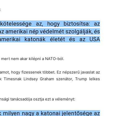
:
ötelessége az, hogy biztosítsa: az
z amerikai nép védelmét szolgálják, és
amerikai katonák életét és az USA
, mert nem akar kilépni a NATO-ból.
lamot, hogy fizessenek többet. Ez népszerű javaslat az
k Timesnak Lindsey Graham szenátor, Trump lelkes
sági tanácsadója osztja ezt a véleményt:
 milyen nagy a katonai jelentősége az