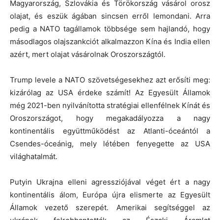
Magyarország, Szlovákia és Törökország vásárol orosz
olajat, és eszük ágában sincsen erről lemondani. Arra
pedig a NATO tagállamok többsége sem hajlandó, hogy
másodlagos olajszankciót alkalmazzon Kína és India ellen
azért, mert olajat vásárolnak Oroszországtól.
Trump levele a NATO szövetségesekhez azt erősíti meg:
kizárólag az USA érdeke számít! Az Egyesült Államok
még 2021-ben nyilvánította stratégiai ellenfélnek Kínát és
Oroszországot, hogy megakadályozza a nagy
kontinentális együttműködést az Atlanti-óceántól a
Csendes-óceánig, mely létében fenyegette az USA
világhatalmát.
Putyin Ukrajna elleni agressziójával véget ért a nagy
kontinentális álom, Európa újra elismerte az Egyesült
Államok vezető szerepét. Amerikai segítséggel az