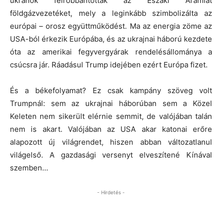
ukránok felrobbantották az Északi Áramlat
földgázvezetéket, mely a leginkább szimbolizálta az
európai – orosz együttműködést. Ma az energia zöme az
USA-ból érkezik Európába, és az ukrajnai háború kezdete
óta az amerikai fegyvergyárak rendelésállománya a
csúcsra jár. Ráadásul Trump idejében ezért Európa fizet.
És a békefolyamat? Ez csak kampány szöveg volt
Trumpnál: sem az ukrajnai háborúban sem a Közel
Keleten nem sikerült elérnie semmit, de valójában talán
nem is akart. Valójában az USA akar katonai erőre
alapozott új világrendet, hiszen abban változatlanul
világelső. A gazdasági versenyt elveszítené Kínával
szemben…
- Hirdetés -