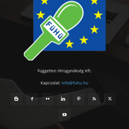
Független Hírügynökség Kft.
Kapcsolat:
info@fuhu.hu