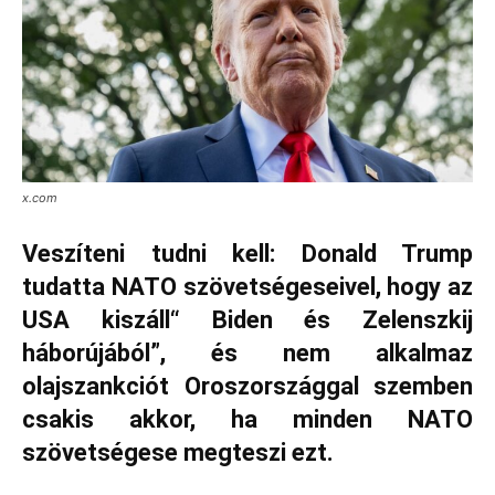
x.com
Veszíteni tudni kell: Donald Trump
tudatta NATO szövetségeseivel, hogy az
USA kiszáll“ Biden és Zelenszkij
háborújából”, és nem alkalmaz
olajszankciót Oroszországgal szemben
csakis akkor, ha minden NATO
szövetségese megteszi ezt.