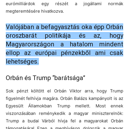
eurómilliárdok egy részét a jogállami normák
megteremtésére hivatkozva.
Valójában a befagyasztás oka épp Orbán
oroszbarát politikája és az, hogy
Magyarországon a hatalom mindent
ellop az európai pénzekből ami csak
lehetséges.
Orbán és Trump “barátsága”
Sok pénzt költött el Orbán Viktor arra, hogy Trump
figyelmét felhívja magára. Orbán Balázs kampányolt is az
Egyesült Államokban Trump mellett. Most ennek
viszonzásában reménykedik a magyar miniszterelnök:
Trump a budai Várból hívja fel a magyarokat Orbán
támogatására! Ezen a meghíváson dolgozik a magyar