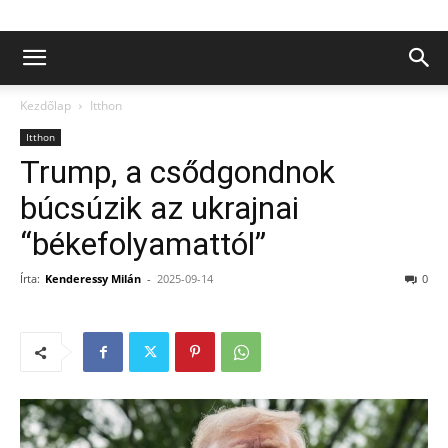
Kezdőlap
Itthon
Itthon
Trump, a csődgondnok
búcsúzik az ukrajnai
“békefolyamattól”
Írta:
Kenderessy Milán
-
2025-09-14
0