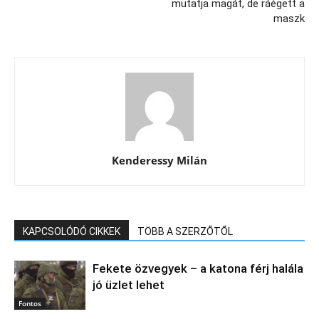
mutatja magát, de ráégett a
maszk
Kenderessy Milán
KAPCSOLÓDÓ CIKKEK
TÖBB A SZERZŐTŐL
Fekete özvegyek – a katona férj halála
jó üzlet lehet
Fontos