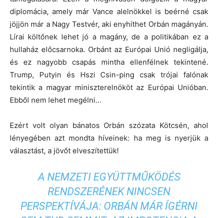
diplomácia, amely már Vance alelnökkel is beérné csak
jöjjön már a Nagy Testvér, aki enyhíthet Orbán magányán.
Lírai költőnek lehet jó a magány, de a politikában ez a
hullaház előcsarnoka. Orbánt az Európai Unió negligálja,
és ez nagyobb csapás mintha ellenfélnek tekintené.
Trump, Putyin és Hszi Csin-ping csak trójai falónak
tekintik a magyar miniszterelnököt az Európai Unióban.
Ebből nem lehet megélni…
Ezért volt olyan bánatos Orbán szózata Kötcsén, ahol
lényegében azt mondta híveinek: ha meg is nyerjük a
választást, a jövőt elveszítettük!
A NEMZETI EGYÜTTMŰKÖDÉS
RENDSZERÉNEK NINCSEN
PERSPEKTÍVÁJA: ORBÁN MÁR ÍGÉRNI