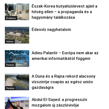
Észak‑Korea kutyahúslevest ajánl a
hőség ellen – a propaganda és a
hagyomány találkozása
Érdekes
Édesvíz nagyhatalom
Itthon
Adieu Palantir – Európa nem akar az
amerikai informatikától függeni
Fontos
A Duna és a Rajna rekord alacsony
vízszintje csapás az egész uniós
gazdaságra
Fontos
Abdul El‑Sayed: a progresszív
mozgalom új zászlóvivője