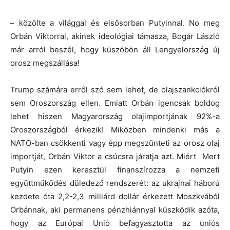
– közölte a világgal és elsősorban Putyinnal. No meg
Orbán Viktorral, akinek ideológiai támasza, Bogár László
már arról beszél, hogy küszöbön áll Lengyelország új
orosz megszállása!
Trump számára erről szó sem lehet, de olajszankciókról
sem Oroszország ellen. Emiatt Orbán igencsak boldog
lehet hiszen Magyarország olajimportjának 92%-a
Oroszországból érkezik! Miközben mindenki más a
NATO-ban csökkenti vagy épp megszünteti az orosz olaj
importját, Orbán Viktor a csúcsra járatja azt. Miért Mert
Putyin ezen keresztül finanszírozza a nemzeti
együttműködés düledező rendszerét: az ukrajnai háború
kezdete óta 2,2-2,3 milliárd dollár érkezett Moszkvából
Orbánnak, aki permanens pénzhiánnyal küszködik azóta,
hogy az Európai Unió befagyasztotta az uniós