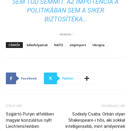
SEM TUD SEMMIT. AZ IMPOTENCIA A
POLITIKÁBAN SEM A SIKER
BIZTOSÍTÉKA…
- Hirdetés -
CÍMKÉK
békefolyamat
NATO
olajimport
Ukrajna
Facebook
Twitter
Előző cikk
Következő cikk
Szijjártó Putyin alfelében:
Székely Csaba: Orbán olyan
magyar konzulátus nyílt
Shakespeare-i hős, aki sokkal
Liechtensteinben
intelligensebb, mint amilyennek