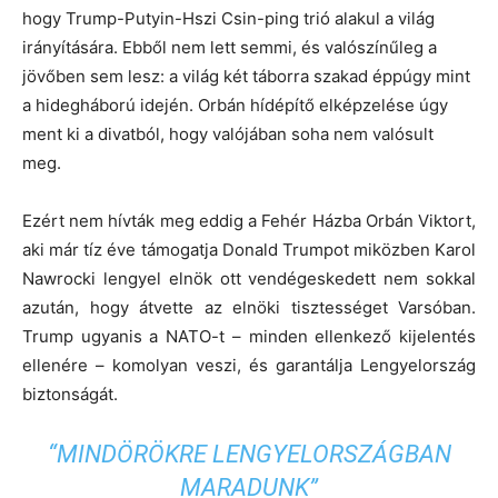
hogy Trump-Putyin-Hszi Csin-ping trió alakul a világ
irányítására. Ebből nem lett semmi, és valószínűleg a
jövőben sem lesz: a világ két táborra szakad éppúgy mint
a hidegháború idején. Orbán hídépítő elképzelése úgy
ment ki a divatból, hogy valójában soha nem valósult
meg.
Ezért nem hívták meg eddig a Fehér Házba Orbán Viktort,
aki már tíz éve támogatja Donald Trumpot miközben Karol
Nawrocki lengyel elnök ott vendégeskedett nem sokkal
azután, hogy átvette az elnöki tisztességet Varsóban.
Trump ugyanis a NATO-t – minden ellenkező kijelentés
ellenére – komolyan veszi, és garantálja Lengyelország
biztonságát.
“MINDÖRÖKRE LENGYELORSZÁGBAN
MARADUNK”