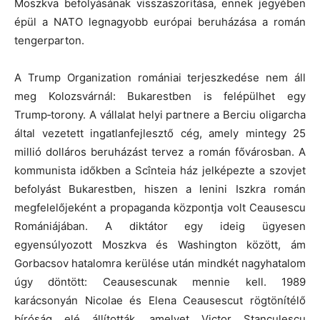
Moszkva befolyásának visszaszorítása, ennek jegyében
épül a NATO legnagyobb európai beruházása a román
tengerparton.
A Trump Organization romániai terjeszkedése nem áll
meg Kolozsvárnál: Bukarestben is felépülhet egy
Trump‑torony. A vállalat helyi partnere a Berciu oligarcha
által vezetett ingatlanfejlesztő cég, amely mintegy 25
millió dolláros beruházást tervez a román fővárosban. A
kommunista időkben a Scînteia ház jelképezte a szovjet
befolyást Bukarestben, hiszen a lenini Iszkra román
megfelelőjeként a propaganda központja volt Ceausescu
Romániájában. A diktátor egy ideig ügyesen
egyensúlyozott Moszkva és Washington között, ám
Gorbacsov hatalomra kerülése után mindkét nagyhatalom
úgy döntött: Ceausescunak mennie kell. 1989
karácsonyán Nicolae és Elena Ceausescut rögtönítélő
bíróság elé állították, amelyet Victor Stanculescu