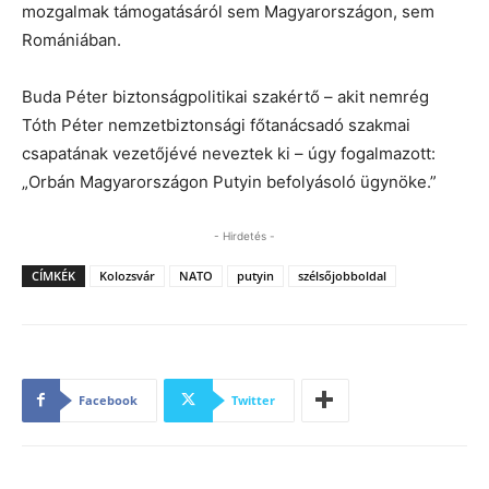
mozgalmak támogatásáról sem Magyarországon, sem
Romániában.
Buda Péter biztonságpolitikai szakértő – akit nemrég
Tóth Péter nemzetbiztonsági főtanácsadó szakmai
csapatának vezetőjévé neveztek ki – úgy fogalmazott:
„Orbán Magyarországon Putyin befolyásoló ügynöke.”
- Hirdetés -
CÍMKÉK
Kolozsvár
NATO
putyin
szélsőjobboldal
Facebook
Twitter