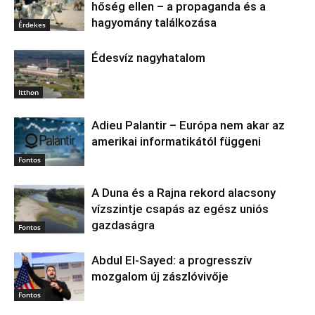
hőség ellen – a propaganda és a
hagyomány találkozása
Érdekes
Édesvíz nagyhatalom
Itthon
Adieu Palantir – Európa nem akar az
amerikai informatikától függeni
Fontos
A Duna és a Rajna rekord alacsony
vízszintje csapás az egész uniós
gazdaságra
Fontos
Abdul El‑Sayed: a progresszív
mozgalom új zászlóvivője
Fontos