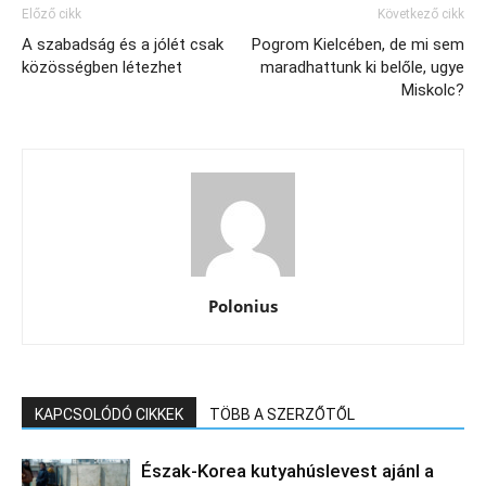
Előző cikk
Következő cikk
A szabadság és a jólét csak
Pogrom Kielcében, de mi sem
közösségben létezhet
maradhattunk ki belőle, ugye
Miskolc?
Polonius
KAPCSOLÓDÓ CIKKEK
TÖBB A SZERZŐTŐL
Észak‑Korea kutyahúslevest ajánl a