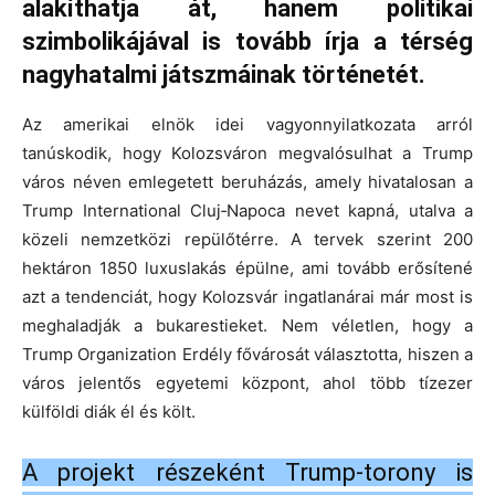
alakíthatja át, hanem politikai
szimbolikájával is tovább írja a térség
nagyhatalmi játszmáinak történetét.
Az amerikai elnök idei vagyonnyilatkozata arról
tanúskodik, hogy Kolozsváron megvalósulhat a Trump
város néven emlegetett beruházás, amely hivatalosan a
Trump International Cluj‑Napoca nevet kapná, utalva a
közeli nemzetközi repülőtérre. A tervek szerint 200
hektáron 1850 luxuslakás épülne, ami tovább erősítené
azt a tendenciát, hogy Kolozsvár ingatlanárai már most is
meghaladják a bukarestieket. Nem véletlen, hogy a
Trump Organization Erdély fővárosát választotta, hiszen a
város jelentős egyetemi központ, ahol több tízezer
külföldi diák él és költ.
A projekt részeként Trump‑torony is