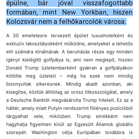
épülne, bár jóval visszafogottabb
formában, mint New Yorkban, hiszen
Kolozsvár nem a felhőkarcolók városa.
A 30 emeletesre tervezett épület luxushotelként és
exkluzív lakosztályokként működne, amelyeket a tehetős
elit számára kínálnának. A beruházás része egy minden
igényt kielégítő golfpálya is, ami nem meglepő, hiszen
Donald Trump üzletemberként gyakran a golfpályákon
kötötte meg üzleteit – még ha ezek nem mindig
bizonyultak sikeresnek. Mindig akadt azonban, aki
kisegítse, köztük állítólag az orosz titkosszolgálat, amely
a Deutsche Banktól megvásárolta Trump hiteleit. Ez az a
háttér, amely miatt Putyin rendszerint fölényes pozícióból
tárgyalhat vele, miközben Trump elnökként nem
hagyhatja figyelmen kívül az Egyesült Államok globális
szerepét. Washington célja Európában továbbra is