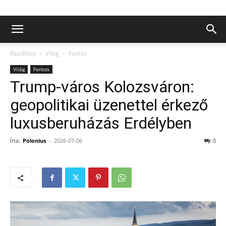
Kezdőlap
Világ
Fontos
Világ
Fontos
Trump‑város Kolozsváron:
geopolitikai üzenettel érkező
luxusberuházás Erdélyben
Írta:
Polonius
-
2026-07-06
0