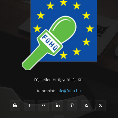
Független Hírügynökség Kft.
Kapcsolat:
info@fuhu.hu