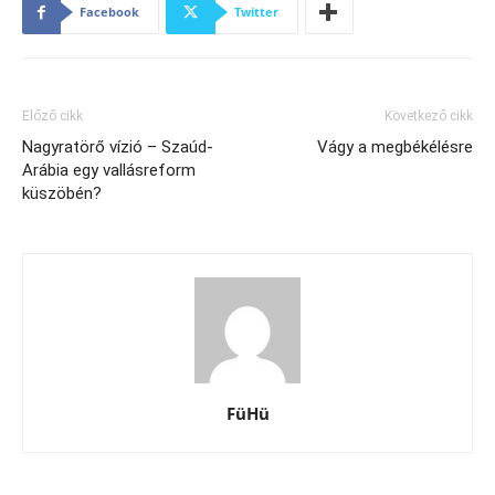
Facebook
Twitter
Előző cikk
Következő cikk
Nagyratörő vízió – Szaúd-
Vágy a megbékélésre
Arábia egy vallásreform
küszöbén?
FüHü