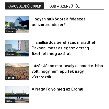
KAPCSOLÓDÓ CIKKEK
TÖBB A SZERZŐTŐL
Hogyan működött a fideszes
cenzúrarendszer?
Fontos
Tízmilliárdos beruházás maradt el
Pakson, most az egész ország
fizetheti meg az árát
Fontos
Lázár János már tavaly elismerte: hiba
volt, hogy nem épültek nagy
víztározók
Fontos
A Nagy Folyó meg az Erőmű
Itthon