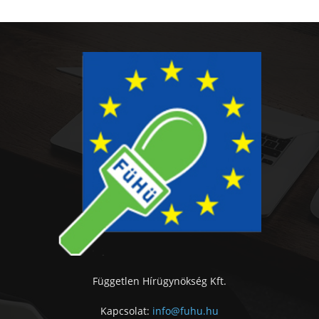
Független Hírügynökség Kft.
Kapcsolat:
info@fuhu.hu