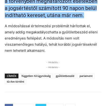
a törvényben meghatározott esetekben
a jogsértéstől számított 90 napon belül
indítható kereset, utána már nem.
A módosítással értelmezési problémát hárítottak el,
amely addig megakadályozhatta a gyűlöletbeszéd elleni
eredményes fellépést. A módosítás nem volt
visszamenőleges hatályú, tehát korábbi jogsértéseknél
nem lehetett alkalmazni.
- Hirdetés -
- Hirdetés -
CÍMKÉK
független hírügynökség
gyűlöletbeszéd
parlament
tíz éve történt