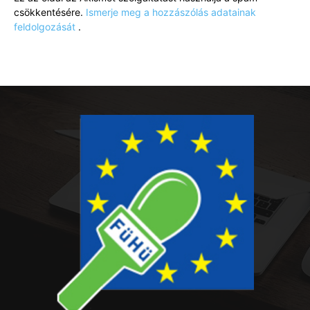
csökkentésére.
Ismerje meg a hozzászólás adatainak
feldolgozását
.