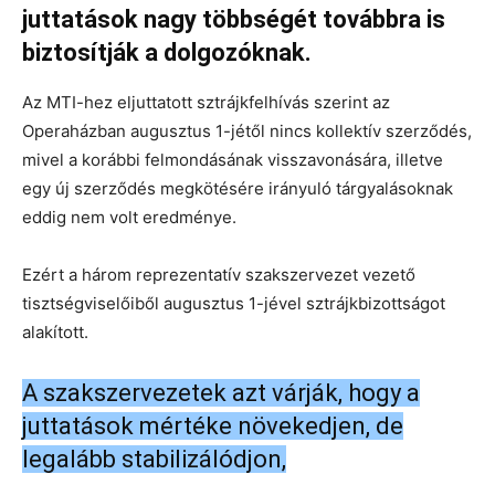
juttatások nagy többségét továbbra is
biztosítják a dolgozóknak.
Az MTI-hez eljuttatott sztrájkfelhívás szerint az
Operaházban augusztus 1-jétől nincs kollektív szerződés,
mivel a korábbi felmondásának visszavonására, illetve
egy új szerződés megkötésére irányuló tárgyalásoknak
eddig nem volt eredménye.
Ezért a három reprezentatív szakszervezet vezető
tisztségviselőiből augusztus 1-jével sztrájkbizottságot
alakított.
A szakszervezetek azt várják, hogy a
juttatások mértéke növekedjen, de
legalább stabilizálódjon,