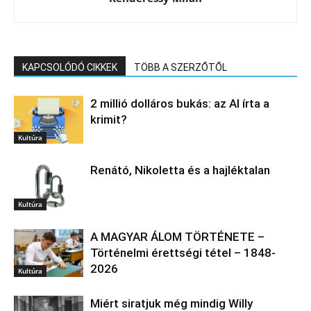
KAPCSOLÓDÓ CIKKEK
TÖBB A SZERZŐTŐL
2 millió dolláros bukás: az AI írta a
krimit?
Kultúra
Renátó, Nikoletta és a hajléktalan
Kultúra
A MAGYAR ÁLOM TÖRTÉNETE –
Történelmi érettségi tétel – 1848-
2026
Kultúra
Miért siratjuk még mindig Willy