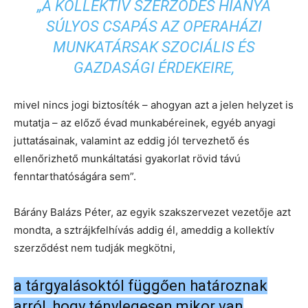
„A KOLLEKTÍV SZERZŐDÉS HIÁNYA
SÚLYOS CSAPÁS AZ OPERAHÁZI
MUNKATÁRSAK SZOCIÁLIS ÉS
GAZDASÁGI ÉRDEKEIRE,
mivel nincs jogi biztosíték – ahogyan azt a jelen helyzet is
mutatja – az előző évad munkabéreinek, egyéb anyagi
juttatásainak, valamint az eddig jól tervezhető és
ellenőrizhető munkáltatási gyakorlat rövid távú
fenntarthatóságára sem”.
Bárány Balázs Péter, az egyik szakszervezet vezetője azt
mondta, a sztrájkfelhívás addig él, ameddig a kollektív
szerződést nem tudják megkötni,
a tárgyalásoktól függően határoznak
arról, hogy ténylegesen mikor van