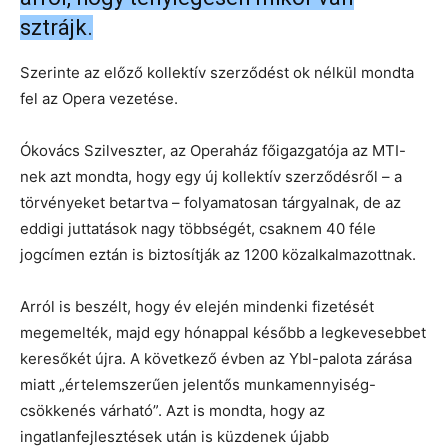
sztrájk.
Szerinte az előző kollektív szerződést ok nélkül mondta
fel az Opera vezetése.
Ókovács Szilveszter, az Operaház főigazgatója az MTI-
nek azt mondta, hogy egy új kollektív szerződésről – a
törvényeket betartva – folyamatosan tárgyalnak, de az
eddigi juttatások nagy többségét, csaknem 40 féle
jogcímen eztán is biztosítják az 1200 közalkalmazottnak.
Arról is beszélt, hogy év elején mindenki fizetését
megemelték, majd egy hónappal később a legkevesebbet
keresőkét újra. A következő évben az Ybl-palota zárása
miatt „értelemszerűen jelentős munkamennyiség-
csökkenés várható”. Azt is mondta, hogy az
ingatlanfejlesztések után is küzdenek újabb