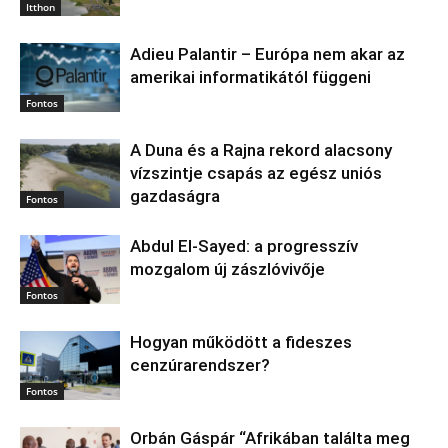
Itthon
Adieu Palantir – Európa nem akar az
amerikai informatikától függeni
Fontos
A Duna és a Rajna rekord alacsony
vízszintje csapás az egész uniós
gazdaságra
Fontos
Abdul El‑Sayed: a progresszív
mozgalom új zászlóvivője
Fontos
Hogyan működött a fideszes
cenzúrarendszer?
Fontos
Orbán Gáspár “Afrikában találta meg