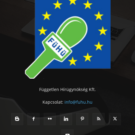
Független Hírügynökség Kft.
Kapcsolat:
info@fuhu.hu