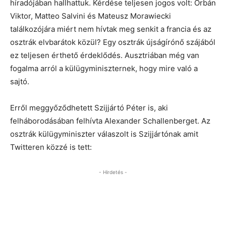
híradójában hallhattuk. Kérdése teljesen jogos volt: Orbán
Viktor, Matteo Salvini és Mateusz Morawiecki
találkozójára miért nem hívtak meg senkit a francia és az
osztrák elvbarátok közül? Egy osztrák újságírónő szájából
ez teljesen érthető érdeklődés. Ausztriában még van
fogalma arról a külügyminiszternek, hogy mire való a
sajtó.
Erről meggyőződhetett Szijjártó Péter is, aki
felháborodásában felhívta Alexander Schallenberget. Az
osztrák külügyminiszter válaszolt is Szijjártónak amit
Twitteren közzé is tett:
- Hirdetés -