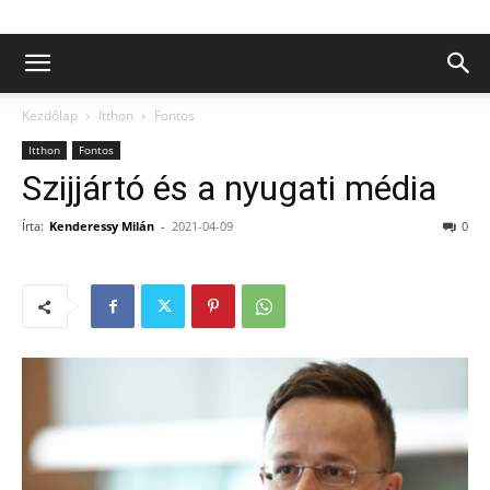
Kezdőlap
Itthon
Fontos
Itthon
Fontos
Szijjártó és a nyugati média
Írta:
Kenderessy Milán
-
2021-04-09
0