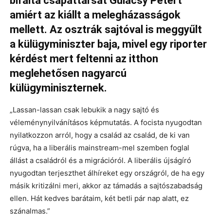
bírálta csapattársát Gulácsy Pétert
amiért az kiállt a melegházasságok
mellett. Az osztrák sajtóval is meggyűlt
a külügyminiszter baja, mivel egy riporter
kérdést mert feltenni az itthon
meglehetősen nagyarcú
külügyminiszternek.
„Lassan-lassan csak lebukik a nagy sajtó és
véleménynyilvánításos képmutatás. A focista nyugodtan
nyilatkozzon arról, hogy a család az család, de ki van
rúgva, ha a liberális mainstream-mel szemben foglal
állást a családról és a migrációról. A liberális újságíró
nyugodtan terjeszthet álhíreket egy országról, de ha egy
másik kritizálni meri, akkor az támadás a sajtószabadság
ellen. Hát kedves barátaim, két betli pár nap alatt, ez
szánalmas.”