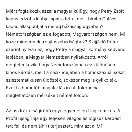
Miért foglalkozik azzal a magyar külügy, hogy Petry Zsolt
kapus edzőt a klubja lapátra tette, mert bírálta Gulácsi
kapus álláspontját a meleg házasság ügyében?
Németországban ez elfogadott, Magyarországon nem. Mi
köze mindennek a sajtószabadsághoz? Szijjártó Péter
szerint nyilván az, hogy Petry a magyar kormány kedvenc
lapjában, a Magyar Nemzetben nyilatkozott. Arról
megfeledkezik, hogy Németországban ez különösen
kínos kérdés, mert a nácik idejében a homoszexuálisokat
szisztematikusan üldözték, sokszor meg is gyilkolták.
Ezért a homofób magatartás iránti tolerancia
meglehetősen mérsékelt német földön.
Az osztrák újságírónő ügye egyenesen tragikomikus. A
Profil újságírója egy teljesen világos és logikus kérdést
tett fel, és nem álhírt terjesztett, mint azt a M1