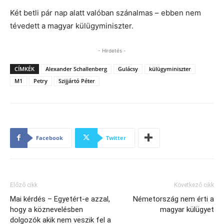
Két betli pár nap alatt valóban szánalmas – ebben nem
tévedett a magyar külügyminiszter.
- Hirdetés -
CÍMKÉK
Alexander Schallenberg
Gulácsy
külügyminiszter
M1
Petry
Szijjártó Péter
Facebook
Twitter
Előző cikk
Következő cikk
Mai kérdés – Egyetért-e azzal,
Németország nem érti a
hogy a köznevelésben
magyar külügyet
dolgozók akik nem veszik fel a