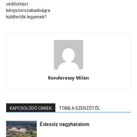
védőoltást
kényszerszabadságra
küldhetők legyenek?
Kenderessy Milán
KAPCSOLÓDÓ CIKKEK
TÖBB A SZERZŐTŐL
Édesvíz nagyhatalom