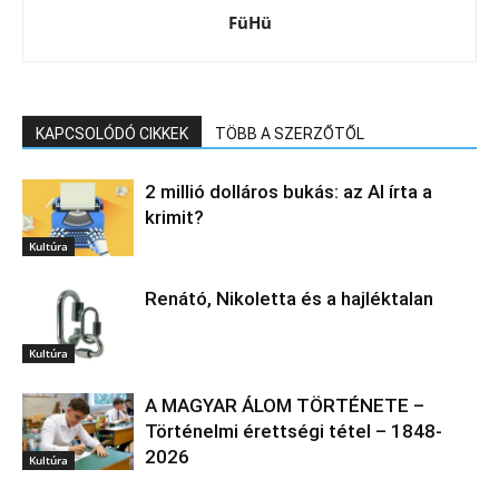
FüHü
KAPCSOLÓDÓ CIKKEK
TÖBB A SZERZŐTŐL
2 millió dolláros bukás: az AI írta a
krimit?
Kultúra
Renátó, Nikoletta és a hajléktalan
Kultúra
A MAGYAR ÁLOM TÖRTÉNETE –
Történelmi érettségi tétel – 1848-
2026
Kultúra