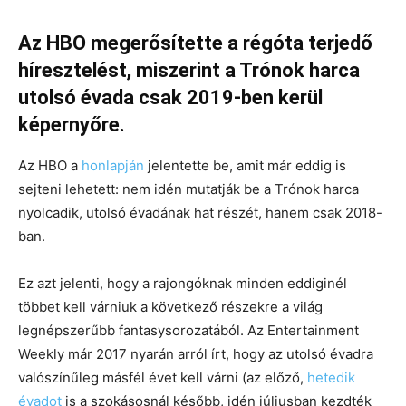
Az HBO megerősítette a régóta terjedő
híresztelést, miszerint a Trónok harca
utolsó évada csak 2019-ben kerül
képernyőre.
Az HBO a
honlapján
jelentette be, amit már eddig is
sejteni lehetett: nem idén mutatják be a Trónok harca
nyolcadik, utolsó évadának hat részét, hanem csak 2018-
ban.
Ez azt jelenti, hogy a rajongóknak minden eddiginél
többet kell várniuk a következő részekre a világ
legnépszerűbb fantasysorozatából. Az Entertainment
Weekly már 2017 nyarán arról írt, hogy az utolsó évadra
valószínűleg másfél évet kell várni (az előző,
hetedik
évadot
is a szokásosnál később, idén júliusban kezdték