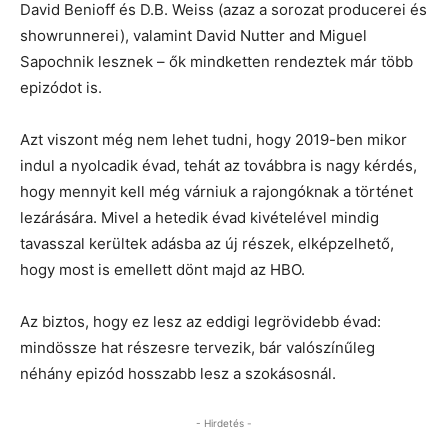
David Benioff és D.B. Weiss (azaz a sorozat producerei és
showrunnerei), valamint David Nutter and Miguel
Sapochnik lesznek – ők mindketten rendeztek már több
epizódot is.
Azt viszont még nem lehet tudni, hogy 2019-ben mikor
indul a nyolcadik évad, tehát az továbbra is nagy kérdés,
hogy mennyit kell még várniuk a rajongóknak a történet
lezárására. Mivel a hetedik évad kivételével mindig
tavasszal kerültek adásba az új részek, elképzelhető,
hogy most is emellett dönt majd az HBO.
Az biztos, hogy ez lesz az eddigi legrövidebb évad:
mindössze hat részesre tervezik, bár valószínűleg
néhány epizód hosszabb lesz a szokásosnál.
- Hirdetés -