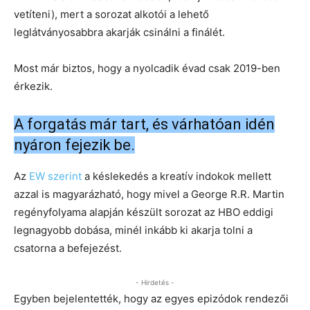
vetíteni), mert a sorozat alkotói a lehető
leglátványosabbra akarják csinálni a finálét.
Most már biztos, hogy a nyolcadik évad csak 2019-ben
érkezik.
A forgatás már tart, és várhatóan idén
nyáron fejezik be.
Az
EW szerint
a késlekedés a kreatív indokok mellett
azzal is magyarázható, hogy mivel a George R.R. Martin
regényfolyama alapján készült sorozat az HBO eddigi
legnagyobb dobása, minél inkább ki akarja tolni a
csatorna a befejezést.
- Hirdetés -
Egyben bejelentették, hogy az egyes epizódok rendezői