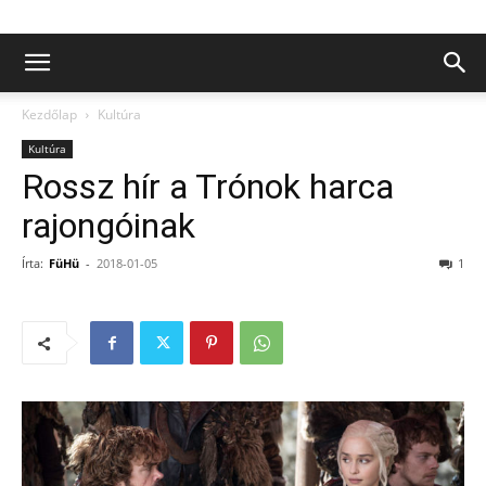
Kezdőlap
Kultúra
Kultúra
Rossz hír a Trónok harca
rajongóinak
Írta:
FüHü
-
2018-01-05
1