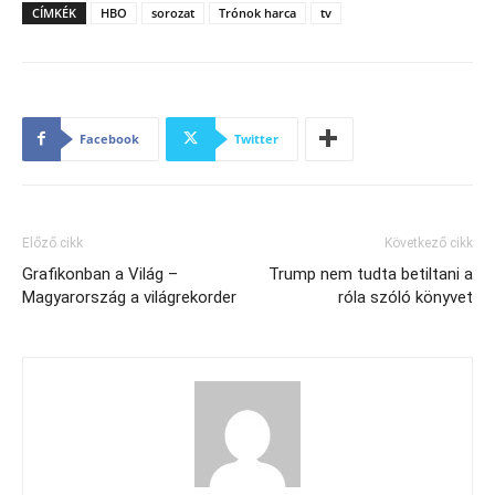
CÍMKÉK
HBO
sorozat
Trónok harca
tv
Facebook
Twitter
Előző cikk
Következő cikk
Grafikonban a Világ –
Trump nem tudta betiltani a
Magyarország a világrekorder
róla szóló könyvet