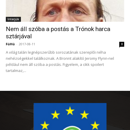
Interjúk
Nem áll szóba a postás a Trónok harca
sztárjával
FüHü
-
2017-08-11
0
A világ talán legnépszerűbb sorozatának szereplői néha
nehézségekkel találkoznak. A Bronnt alakító Jeromy Flynn-nel
például nem áll szóba a postás. Figyelem, a cikk spoilert
tartalmaz,...