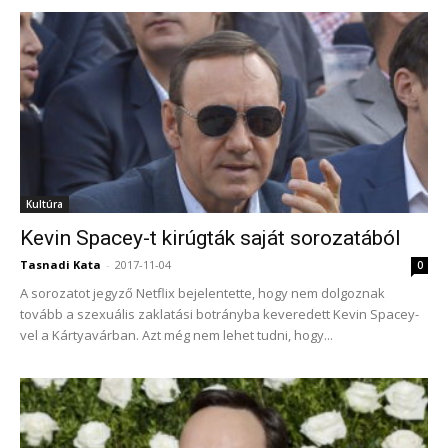
Kultúra
Kevin Spacey-t kirúgták saját sorozatából
Tasnadi Kata
-
2017-11-04
0
A sorozatot jegyző Netflix bejelentette, hogy nem dolgoznak
tovább a szexuális zaklatási botrányba keveredett Kevin Spacey-
vel a Kártyavárban. Azt még nem lehet tudni, hogy...