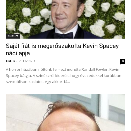
Kultúra
Saját fiát is megerőszakolta Kevin Spacey
náci apja
FüHü
-
2017-10-31
0
A horror házában nőttünk fel - ezt mondta Randall Fowler, Kevin
Spacey bátyja. A színészről kiderült, hogy évtizedekkel korábban
szexuálisan zaklatott egy akkor 14...