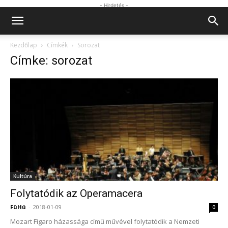
- Hirdetés -
Kezdőlap
Címkék
Sorozat
Címke: sorozat
Kultúra
Folytatódik az Operamacera
FüHü
-
2018-01-09
0
Mozart Figaro házassága című művével folytatódik a Nemzeti