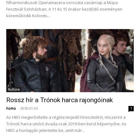
Filharmonikusok Operamacera sorozata vasárnap a Müpa
Fesztivál Színházban. A 11 és 15 órakor kezdődő eseményen
köreműködik Kolonits...
Kultúra
Rossz hír a Trónok harca rajongóinak
FüHü
-
2018-01-05
1
Az HBO megerősítette a régóta terjedő híresztelést, miszerint a
Trónok harca utolsó évada csak 2019-ben kerül képernyőre. Az
HBO a honlapján jelentette be, amit már...