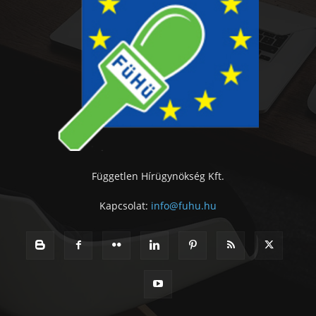
Független Hírügynökség Kft.
Kapcsolat:
info@fuhu.hu