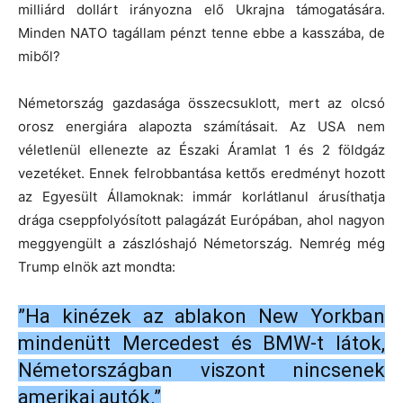
milliárd dollárt irányozna elő Ukrajna támogatására.
Minden NATO tagállam pénzt tenne ebbe a kasszába, de
miből?
Németország gazdasága összecsuklott, mert az olcsó
orosz energiára alapozta számításait. Az USA nem
véletlenül ellenezte az Északi Áramlat 1 és 2 földgáz
vezetéket. Ennek felrobbantása kettős eredményt hozott
az Egyesült Államoknak: immár korlátlanul árusíthatja
drága cseppfolyósított palagázát Európában, ahol nagyon
meggyengült a zászlóshajó Németország. Nemrég még
Trump elnök azt mondta:
”Ha kinézek az ablakon New Yorkban
mindenütt Mercedest és BMW-t látok,
Németországban viszont nincsenek
amerikai autók.”