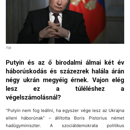
TOI
Putyin és az ő birodalmi álmai két év
háborúskodás és százezrek halála árán
négy ukrán megyéig érnek. Vajon elég
lesz ez a túléléshez a
végelszámolásnál?
“Putyin nem fog leállni, ha egyszer vége lesz az Ukrajna
elleni háborúnak” – állította Boris Pistorius német
hadügyminiszter. A szociáldemokrata politikus