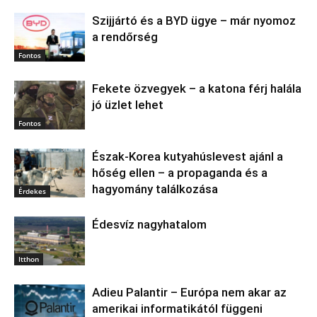
Szijjártó és a BYD ügye – már nyomoz
a rendőrség
Fontos
Fekete özvegyek – a katona férj halála
jó üzlet lehet
Fontos
Észak‑Korea kutyahúslevest ajánl a
hőség ellen – a propaganda és a
hagyomány találkozása
Érdekes
Édesvíz nagyhatalom
Itthon
Adieu Palantir – Európa nem akar az
amerikai informatikától függeni