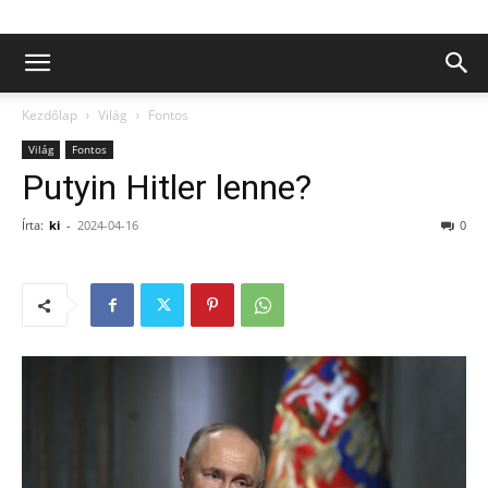
Kezdőlap
Világ
Fontos
Világ
Fontos
Putyin Hitler lenne?
Írta:
ki
-
2024-04-16
0