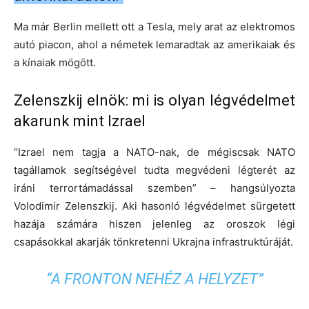
Ma már Berlin mellett ott a Tesla, mely arat az elektromos
autó piacon, ahol a németek lemaradtak az amerikaiak és
a kínaiak mögött.
Zelenszkij elnök: mi is olyan légvédelmet
akarunk mint Izrael
“Izrael nem tagja a NATO-nak, de mégiscsak NATO
tagállamok segítségével tudta megvédeni légterét az
iráni terrortámadással szemben” – hangsúlyozta
Volodimir Zelenszkij. Aki hasonló légvédelmet sürgetett
hazája számára hiszen jelenleg az oroszok légi
csapásokkal akarják tönkretenni Ukrajna infrastruktúráját.
“A FRONTON NEHÉZ A HELYZET”