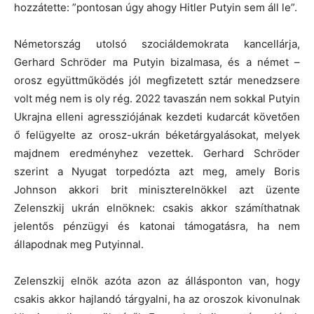
hozzátette: ”pontosan úgy ahogy Hitler Putyin sem áll le”.
Németország utolsó szociáldemokrata kancellárja,
Gerhard Schröder ma Putyin bizalmasa, és a német –
orosz együttműködés jól megfizetett sztár menedzsere
volt még nem is oly rég. 2022 tavaszán nem sokkal Putyin
Ukrajna elleni agressziójának kezdeti kudarcát követően
ő felügyelte az orosz-ukrán béketárgyalásokat, melyek
majdnem eredményhez vezettek. Gerhard Schröder
szerint a Nyugat torpedózta azt meg, amely Boris
Johnson akkori brit miniszterelnökkel azt üzente
Zelenszkij ukrán elnöknek: csakis akkor számíthatnak
jelentős pénzügyi és katonai támogatásra, ha nem
állapodnak meg Putyinnal.
Zelenszkij elnök azóta azon az állásponton van, hogy
csakis akkor hajlandó tárgyalni, ha az oroszok kivonulnak