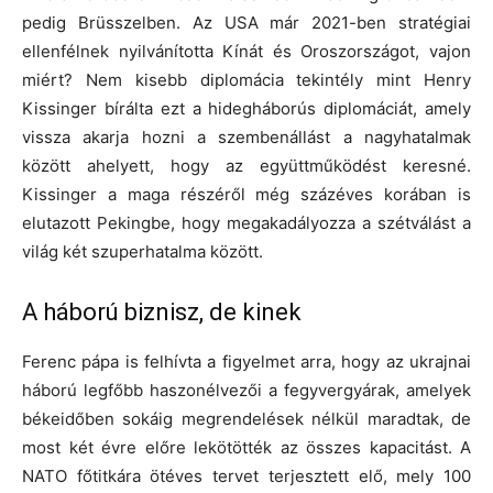
pedig Brüsszelben. Az USA már 2021-ben stratégiai
ellenfélnek nyilvánította Kínát és Oroszországot, vajon
miért? Nem kisebb diplomácia tekintély mint Henry
Kissinger bírálta ezt a hidegháborús diplomáciát, amely
vissza akarja hozni a szembenállást a nagyhatalmak
között ahelyett, hogy az együttműködést keresné.
Kissinger a maga részéről még százéves korában is
elutazott Pekingbe, hogy megakadályozza a szétválást a
világ két szuperhatalma között.
A háború biznisz, de kinek
Ferenc pápa is felhívta a figyelmet arra, hogy az ukrajnai
háború legfőbb haszonélvezői a fegyvergyárak, amelyek
békeidőben sokáig megrendelések nélkül maradtak, de
most két évre előre lekötötték az összes kapacitást. A
NATO főtitkára ötéves tervet terjesztett elő, mely 100