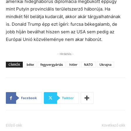
amerikai hidegháborús diplomácia megbukott éppúgy
mint Putyin provinciális területszerző háborúja. Ha
mindkét fél belátja kudarcát, akkor akár tárgyalhatnának
is. Donald Trump épp ezt ígéri: furcsa békegalamb, de
jobb híján beválhat hiszen sem az USA sem pedig az
Európai Unió közvéleménye nem akar háborút.
- Hirdetés -
CÍMKÉK
béke
fegyvergyártás
hitler
NATO
Ukrajna
Facebook
Twitter
Előző cikk
Következő cikk