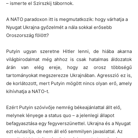
– ismerte el Szirszkij tábornok.
A NATO paradoxon itt is megmutatkozik: hogy várhatja a
Nyugat Ukrajna győzelmét a nála sokkal erősebb
Oroszország fölött?
Putyin ugyan szeretne Hitler lenni, de hiába akarna
világbirodalmat még ahhoz is csak hatalmas áldozatok
árán van elég ereje, hogy az orosz többségű
tartományokat megszerezze Ukrajnában. Agresszió ez is,
de korlátozott, mert Putyin mögött nincs olyan erő, amely
kihívhatja a NATO-t.
Ezért Putyin szóvivője nemrég békeajánlattal állt elő,
melynek lényege a status quo – a jelenlegi állapot
befagyasztása egy fegyverszünettel. Ukrajna és a Nyugat
ezt elutasítja, de nem áll elő semmilyen javaslattal. Az