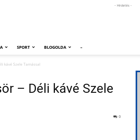
- Hirdetés -
RA
SPORT
BLOGOLDA
–
éli kávé Szele Tamással
ör – Déli kávé Szele
0