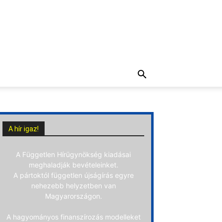
A hír igaz!
A Független Hírügynökség kiadásai
meghaladják bevételeinket.
A pártoktól független újságírás egyre
nehezebb helyzetben van
Magyarországon.
A hagyományos finanszírozás modelleket