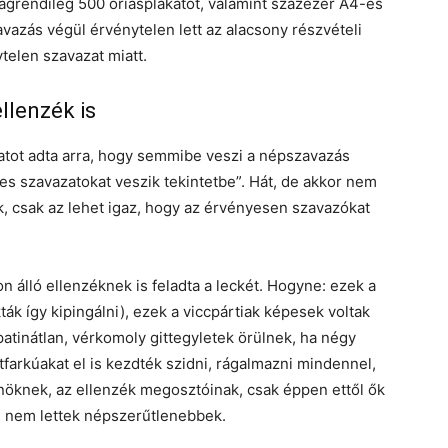
ságrendileg 500 óriásplakátot, valamint százezer A4-es
avazás végül érvénytelen lett az alacsony részvételi
telen szavazat miatt.
llenzék is
atot adta arra, hogy semmibe veszi a népszavazás
s szavazatokat veszik tekintetbe”. Hát, de akkor nem
 csak az lehet igaz, hogy az érvényesen szavazókat
n álló ellenzéknek is feladta a leckét. Hogyne: ezek a
ák így kipingálni), ezek a viccpártiak képesek voltak
patinátlan, vérkomoly gittegyletek örülnek, ha négy
tfarkúakat el is kezdték szidni, rágalmazni mindennel,
nöknek, az ellenzék megosztóinak, csak éppen ettől ők
 nem lettek népszerűtlenebbek.