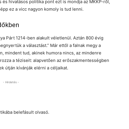
s és hivatásos politika pont ezt is mondja az MKKP-ről,
k épp ez a vicc nagyon komoly is tud lenni.
időkben
utya Párt 1214-ben alakult véletlenül. Aztán 800 évig
gnyertük a választást.” Már ettől a falnak megy a
an, mindent tud, akinek humora nincs, az mindenre
rozza a téziseit: alapvetően az erőszakmentességben
 útján kívánják elérni a céljaikat.
- Hirdetés -
tikába belefásult olvasó.