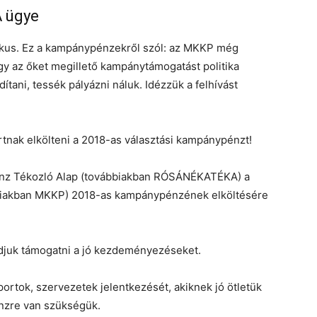
 ügye
itikus. Ez a kampánypénzekről szól: az MKKP még
ogy az őket megillető kampánytámogatást politika
ítani, tessék pályázni náluk. Idézzük a felhívást
rtnak elkölteni a 2018-as választási kampánypénzt!
énz Tékozló Alap (továbbiakban RÓSÁNÉKATÉKA) a
bbiakban MKKP) 2018-as kampánypénzének elköltésére
djuk támogatni a jó kezdeményezéseket.
rtok, szervezetek jelentkezését, akiknek jó ötletük
nzre van szükségük.