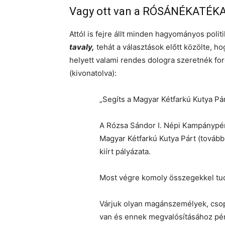
Vagy ott van a RÓSÁNÉKATÉKA
Attól is fejre állt minden hagyományos pol
tavaly,
tehát a választások előtt közölte, h
helyett valami rendes dologra szeretnék ford
(kivonatolva):
„Segíts a Magyar Kétfarkú Kutya Pá
A Rózsa Sándor I. Népi Kampányp
Magyar Kétfarkú Kutya Párt (tová
kiírt pályázata.
Most végre komoly összegekkel tu
Várjuk olyan magánszemélyek, csopo
van és ennek megvalósításához pé