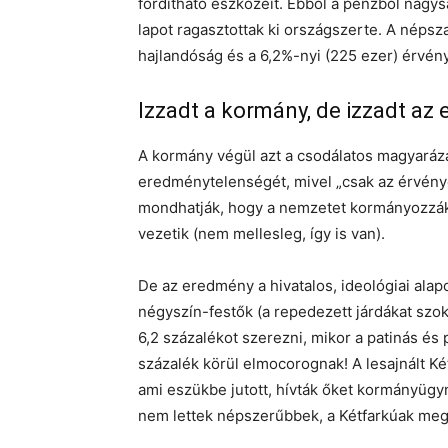
fordítható eszközeit. Ebből a pénzből nagy
lapot ragasztottak ki országszerte. A népsz
hajlandóság és a 6,2%-nyi (225 ezer) érvény
Izzadt a kormány, de izzadt az e
A kormány végül azt a csodálatos magyaráz
eredménytelenségét, mivel „csak az érvénye
mondhatják, hogy a nemzetet kormányozzák,
vezetik (nem mellesleg, így is van).
De az eredmény a hivatalos, ideológiai alapo
négyszín-festők (a repedezett járdákat szokt
6,2 százalékot szerezni, mikor a patinás és 
százalék körül elmocorognak! A lesajnált Ké
ami eszükbe jutott, hívták őket kormányügy
nem lettek népszerűbbek, a Kétfarkúak meg