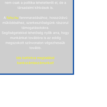
nem csak a politika lehetetleníti el, de a
társadalmi kihívások is.
A
fuhu.hu
fennmaradásához, hosszútávú
működéséhez, szerkesztőségünk rászorul
támogatásotokra.
Segítségetekkel lehetőség nyílik arra, hogy
munkánkat továbbra is az eddig
megszokott színvonalon végezhessük
tovább.
Ide kattintva megtalálod
bankszámlaszámunkat!