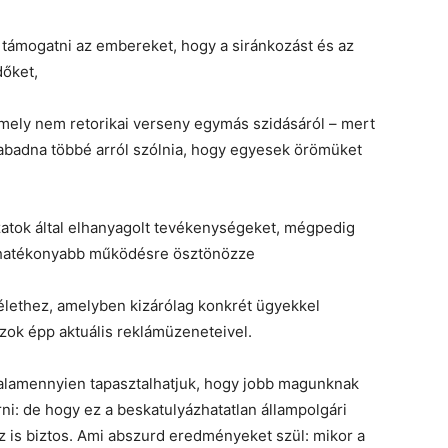
e: támogatni az embereket, hogy a siránkozást és az
dőket,
 amely nem retorikai verseny egymás szidásáról – mert
zabadna többé arról szólnia, hogy egyesek örömüket
atok által elhanyagolt tevékenységeket, mégpedig
, hatékonyabb működésre ösztönözze
lélethez, amelyben kizárólag konkrét ügyekkel
zok épp aktuális reklámüzeneteivel.
valamennyien tapasztalhatjuk, hogy jobb magunknak
ni: de hogy ez a beskatulyázhatatlan állampolgári
z is biztos. Ami abszurd eredményeket szül: mikor a