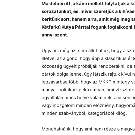
Ma délben itt, a kávé mellett folytatjuk a
sorozatunkat, és, mivel szeretjük a kihív
kerítünk sort, hanem arra, amit még meghat
Kétfarkú Kutya Párttal fogunk foglalkozni.
annyi szent.
Ugyanis még azt sem állíthatjuk, hogy a szó
Illetve, az a gond, hogy épp a klasszikus érte
közösség ügyeit próbálják rendberakni, de 
pártok dolga lenne, úgy látszik rajtuk kívü
legzavarbaejtőbb, hogy az MKKP mintegy ve
magyar politikai spektrumban, ami vízszintes
egyáltalán nincs helye valaminek, ami sem i
vagy mozgalom minden előzmény, hagyomány
minden szabványból, kategóriából kilóg.
Mondhatnánk, hogy ami nem része a magyar 