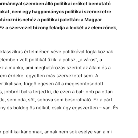
 kormánnyal szemben álló politikai erőket bemutató
ásokat, nem egy hagyományos politikai szervezetre
ározni is nehéz a politikai palettán: a Magyar
 Ez a szervezet bizony feladja a leckét az elemzőnek,
 klasszikus értelmében véve politikával foglalkoznak.
lemben vett politikát űzik, a polisz, „a város”, a
ez a munka, ami meghatározás szerint az állam és a
l nem érdekel egyetlen más szervezetet sem. A
rtikálisan, függőlegesen áll a megcsontosodott
, jobbról balra terjed ki, de ezen a bal-jobb palettán
de, sem oda, sőt, sehova sem besorolható. Ez a párt
 és boldog ős nélkül, csak úgy egyszerűen – van. És
politikai kánonnak, annak nem sok esélye van a mi