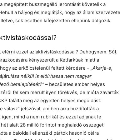
gy a megépített buszmegálló lerontását követelik a
lehull a hályog és meglátják, hogy az állam szervezete
Illetve, sok esetben kifejezetten ellenünk dolgozik.
 aktivistáskodással?
et elérni ezzel az aktivistáskodással? Dehogynem. Sőt,
rázkodására kényszerült a Kétfarkúak miatt a
hogy az erkölcstelenül feltett kérdésre –
„Akarja-e,
járulása nélkül is előírhassa nem magyar
lező betelepítését?”
– becsületes ember helyes
zéről fel sem merült ilyen törekvés, de mióta zavarták
KP találta meg az egyetlen helyes megoldást:
 válasz” jelszóval, amiben arra buzdították a
 igen, mind a nem rubrikát és ezzel adjanak le
hét alatt 28 millió forintot meghaladó összeget
ta a baloldali ellenzéki pártok hasonló célra