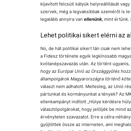
kijavított felcsúti kátyúk helyreállítását va
szervek, még a legvaksibbak szeméről is le-
legalább annyira van
ellenünk,
mint értünk. 
Lehet politikai sikert elérni az
No, de hát politikai sikert tán csak nem leh
a Fidesz története egyik legkínosabb magya
kvótanépszavazás után. Az történt ugyanis, 
hogy az Európai Unió az Országgyűlés hozzá
állampolgárok Magyarországra történő köte
választ nem adhatott. Mellesleg, az Unió rés
pártunkat és kormányunkat a tények? Az MK
ellenkampányt indított „Hülye kérdésre hülye
választópolgárokat, hogy jelöljék be mind az
érvénytelen szavazatot. Erre a célra néhány 
gyűjtöttek össze az interneten, ami meghalad