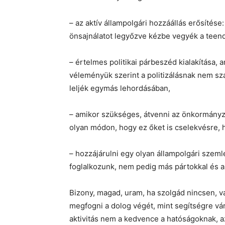
– az aktív állampolgári hozzáállás erősítés
önsajnálatot legyőzve kézbe vegyék a teen
– értelmes politikai párbeszéd kialakítása,
véleményük szerint a politizálásnak nem s
leljék egymás lehordásában,
– amikor szükséges, átvenni az önkormányz
olyan módon, hogy ez őket is cselekvésre
– hozzájárulni egy olyan állampolgári szem
foglalkozunk, nem pedig más pártokkal és a
Bizony, magad, uram, ha szolgád nincsen, 
megfogni a dolog végét, mint segítségre vár
aktivitás nem a kedvence a hatóságoknak, a