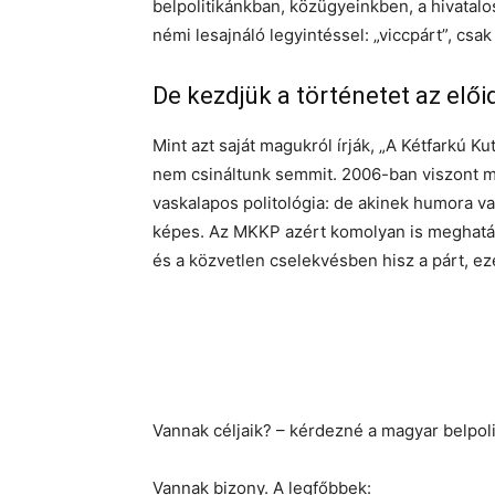
belpolitikánkban, közügyeinkben, a hivatalo
némi lesajnáló legyintéssel: „viccpárt”, csa
De kezdjük a történetet az elő
Mint azt saját magukról írják, „A Kétfarkú K
nem csináltunk semmit. 2006-ban viszont me
vaskalapos politológia: de akinek humora v
képes. Az MKKP azért komolyan is meghatá
és a közvetlen cselekvésben hisz a párt, ezek
Vannak céljaik? – kérdezné a magyar belpoli
Vannak bizony. A legfőbbek: