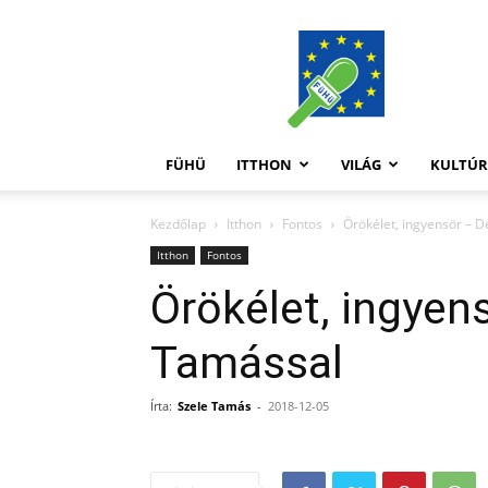
FüHü
FÜHÜ
ITTHON
VILÁG
KULTÚ
Kezdőlap
Itthon
Fontos
Örökélet, ingyensör – D
Itthon
Fontos
Örökélet, ingyens
Tamással
Írta:
Szele Tamás
-
2018-12-05