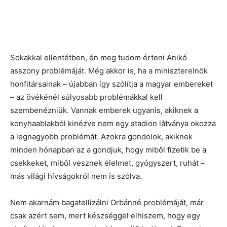
Sokakkal ellentétben, én meg tudom érteni Anikó
asszony problémáját. Még akkor is, ha a miniszterelnök
honfitársainak – újabban így szólítja a magyar embereket
– az övékénél súlyosabb problémákkal kell
szembenézniük. Vannak emberek ugyanis, akiknek a
konyhaablakból kinézve nem egy stadion látványa okozza
a legnagyobb problémát. Azokra gondolok, akiknek
minden hónapban az a gondjuk, hogy miből fizetik be a
csekkeket, miből vesznek élelmet, gyógyszert, ruhát –
más világi hívságokról nem is szólva.
Nem akarnám bagatellizálni Orbánné problémáját, már
csak azért sem, mert készséggel elhiszem, hogy egy