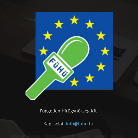
Független Hírügynökség Kft.
Kapcsolat:
info@fuhu.hu