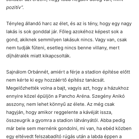
pozitív”.
Tényleg állandó harc az élet, és az is tény, hogy egy nagy
lakás is sok gonddal jár. Főleg azokéhoz képest sok a
gond, akiknek semmilyen lakásuk nincs. Vagy van, csak
nem tudják fűteni, esetleg nincs benne villany, mert
díjhátralék miatt kikapcsolták.
Sajnálom Orbánnét, amiért a férje a stadion építése előtt
nem kérte ki egy hozzáértő építész tanácsát.
Megelőzhették volna a bajt, vagyis azt, hogy a házukhoz
ennyire közel épüljön a Pancho Aréna. Szegény Anikó
asszony, nem lehet könnyű az élete. Az még csak
hagyján, hogy amikor reggelente a kávéját issza,
összeugrik a gyomra a stadion látványától. Abba pedig
már bele sem mernénk gondolni, mi van, ha ebéd közben
egy eltévedt felszabadító rúgás után a labda éppen a