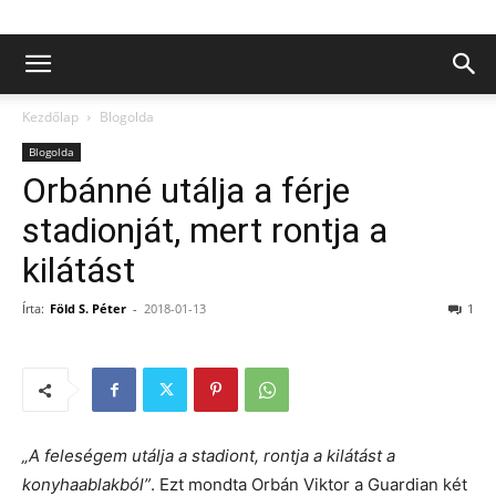
Kezdőlap
Blogolda
Blogolda
Orbánné utálja a férje
stadionját, mert rontja a
kilátást
Írta:
Föld S. Péter
-
2018-01-13
1
„A feleségem utálja a stadiont, rontja a kilátást a
konyhaablakból”
. Ezt mondta Orbán Viktor a Guardian két