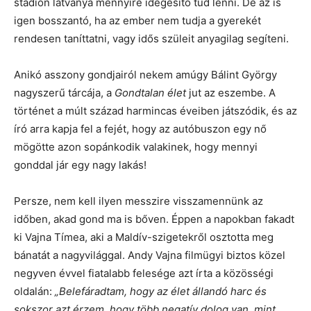
stadion látványa mennyire idegesítő tud lenni. De az is
igen bosszantó, ha az ember nem tudja a gyerekét
rendesen taníttatni, vagy idős szüleit anyagilag segíteni.
Anikó asszony gondjairól nekem amúgy Bálint György
nagyszerű tárcája, a
Gondtalan élet
jut az eszembe. A
történet a múlt század harmincas éveiben játszódik, és az
író arra kapja fel a fejét, hogy az autóbuszon egy nő
mögötte azon sopánkodik valakinek, hogy mennyi
gonddal jár egy nagy lakás!
Persze, nem kell ilyen messzire visszamennünk az
időben, akad gond ma is bőven. Éppen a napokban fakadt
ki Vajna Tímea, aki a Maldív-szigetekről osztotta meg
bánatát a nagyvilággal. Andy Vajna filmügyi biztos közel
negyven évvel fiatalabb felesége azt írta a közösségi
oldalán:
„
Belefáradtam, hogy az élet állandó harc és
sokszor azt érzem, hogy több negatív dolog van, mint