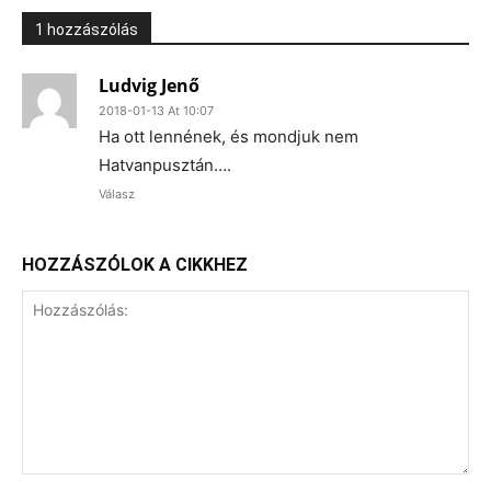
1 hozzászólás
Ludvig Jenő
2018-01-13 At 10:07
Ha ott lennének, és mondjuk nem
Hatvanpusztán….
Válasz
HOZZÁSZÓLOK A CIKKHEZ