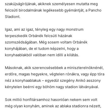
szakújságírójának, akiknek személyesen mutatta meg
felcsúti birodalmának legékesebb gyémántját, a Pancho
Stadiont.
Igaz, ami az igaz, tényleg egy nagy monstrum
terpeszkedik Orbánék felcsúti házának
szomszédságában. Még sosem voltam Orbánék
konyhájában, de el tudom képzelni, hogy a
konyhaablakból valóban nem idilli a kilátás.
Másoknak, akik szerencsésebbek a miniszterelnöknénél,
erdőre, magas hegyekre, végtelen rónákra, vagy épp tóra
néz a konyhaablakuk – egyedül szegény Anikó asszony
kénytelen beérni egy böhöm nagy stadion látványával.
Sok millió honfitársamhoz hasonlóan nekem sem volt
még olyan konyhám, aminek az ablaka stadionra nézett,