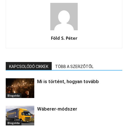
Föld S. Péter
KAPCSOLÓDÓ CIKKEK
TÖBB A SZERZŐTŐL
Mi is történt, hogyan tovább
Blogolda
Wáberer-módszer
Blogolda