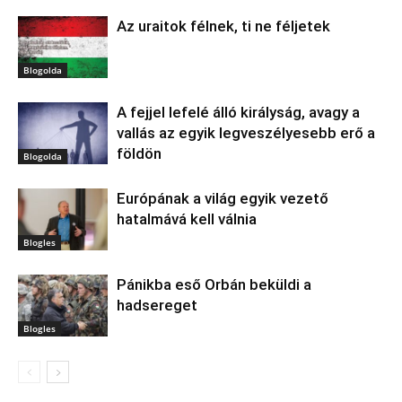
Az uraitok félnek, ti ne féljetek
Blogolda
A fejjel lefelé álló királyság, avagy a
vallás az egyik legveszélyesebb erő a
földön
Blogolda
Európának a világ egyik vezető
hatalmává kell válnia
Blogles
Pánikba eső Orbán beküldi a
hadsereget
Blogles