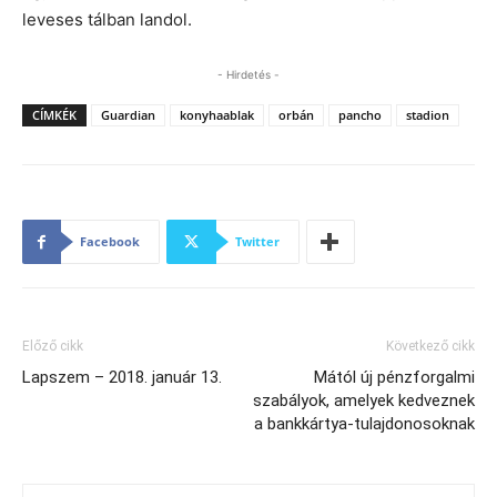
leveses tálban landol.
- Hirdetés -
CÍMKÉK
Guardian
konyhaablak
orbán
pancho
stadion
Facebook
Twitter
Előző cikk
Következő cikk
Lapszem – 2018. január 13.
Mától új pénzforgalmi
szabályok, amelyek kedveznek
a bankkártya-tulajdonosoknak