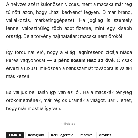
A helyzet azért különösen vicces, mert a macska már rég
túlnőtt azon, hogy „házi kedvenc” legyen. Ő már brand,
vállalkozás, marketinggépezet. Ha jogilag is személy
lenne, valószínűleg több adót fizetne, mint egy kisebb
ország. De a törvény hajthatatlan: macska nem örököl.
Így fordulhat elő, hogy a világ leghíresebb cicája hiába
keres vagyonokat —
a pénz sosem lesz az övé
. Ő csak
élvezi a luxust, miközben a bankszámlát továbbra is valaki
más kezeli.
És valljuk be: talán így van ez jól. Ha a macskák tényleg
örökölhetnének, már rég ők uralnák a világot. Bár… lehet,
hogy már most is így van.
- Hirdetés -
CÍMKÉK
Instagram
Karl Lagerfeld
macska
öröklés