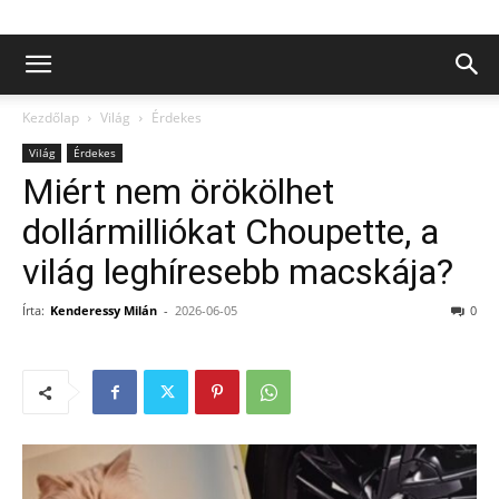
Kezdőlap
Világ
Érdekes
Világ
Érdekes
Miért nem örökölhet
dollármilliókat Choupette, a
világ leghíresebb macskája?
Írta:
Kenderessy Milán
-
2026-06-05
0