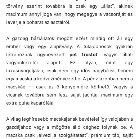
törvény szerint továbbra is csak egy „állat”, akinek
maximum annyi joga van, hogy megegye a vacsoráját és
leverje a poharat az asztalról.
A gazdag háziállatok mögött ezért mindig ott áll egy
ember vagy egy alapítvány. A tulajdonosok gyakran
létrehoznak úgynevezett
pet trustot
, vagyis állati
vagyonkezelői alapot. Ez olyan, mint egy
luxusnyugdíjalap, csak nem egy idős nagybácsi, hanem
egy macska a kedvezményezettje. A pénz azonban nem a
macskáé — csak az ő kényelmére költhető. Vagyis a
cicának továbbra sem lesz saját jachtja, maximum egy
extra puha kaparófája.
A világ leghíresebb macskájának bevételei így valójában a
gazdájához vagy a mögötte álló céghez folynak be. A
macska csak „élvezi a szolgáltatást”: prémium táp, saját