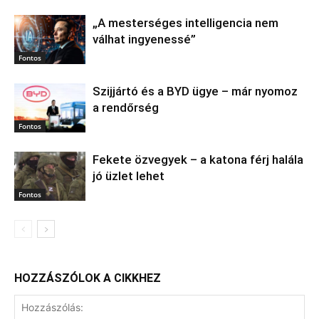
„A mesterséges intelligencia nem
válhat ingyenessé”
Fontos
Szijjártó és a BYD ügye – már nyomoz
a rendőrség
Fontos
Fekete özvegyek – a katona férj halála
jó üzlet lehet
Fontos
HOZZÁSZÓLOK A CIKKHEZ