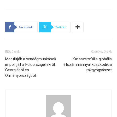
Facebook
Twitter
Előző cikk
Következő cikk
Megtiltják a vendégmunkások
Katasztrofális globális
importját a Fülöp szigetekről,
létszámhiánnyal küszködik a
Georgiából és
rákgyógyászat
Örményországból.