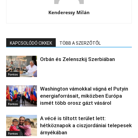
Kenderessy Milán
KAPCSOLÓDÓ CIKKEK
TÖBB A SZERZŐTŐL
Orbán és Zelenszkij Szerbiában
Fontos
Washington vámokkal vágná el Putyin
energiaforrásait, miközben Európa
ismét több orosz gázt vásárol
Fontos
A vécé is tiltott terület lett:
hétköznapok a ciszjordániai telepesek
árnyékában
Fontos