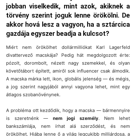
jobban viselkedik, mint azok, akiknek a
törvény szerint joguk lenne örökölni. De
akkor hová lesz a vagyon, ha a sztárcica
gazdája egyszer beadja a kulcsot?
Miért nem örökölhet dollármilliókat Karl Lagerfeld
divattervező macskája? Pedig hát megdolgozott érte:
pózolt, dorombolt, nézett nagy szemekkel, és olyan
követőtábort épített, amiről sok influencer csak álmodik.
A macska márka lett, ikon, globális jelenség — és mégis,
a jog szerint nagyjából annyi vagyona lehet, mint egy
átlagos szobanövénynek.
A probléma ott kezdődik, hogy a macska — bármennyire
is szeretnénk —
nem jogi személy
. Nem lehet
bankszámlája, nem írhat alá szerződést, és nem
örökölhet. Hiába lenne ő a világ legcukibb milliárdosa, a