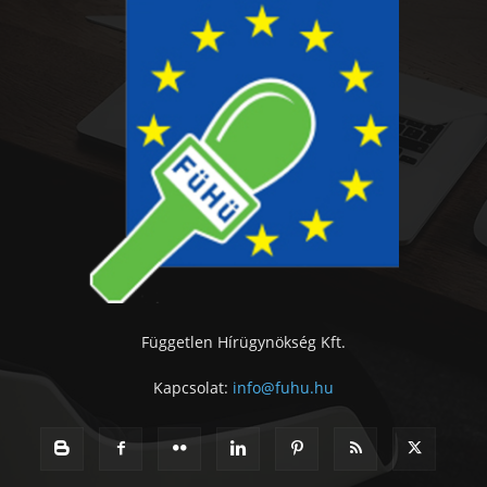
Független Hírügynökség Kft.
Kapcsolat:
info@fuhu.hu