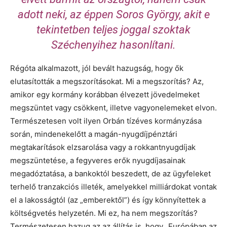
adott neki, az éppen Soros György, akit e
tekintetben teljes joggal szoktak
Széchenyihez hasonlítani.
Régóta alkalmazott, jól bevált hazugság, hogy ők
elutasították a megszorításokat. Mi a megszorítás? Az,
amikor egy kormány korábban élvezett jövedelmeket
megszüntet vagy csökkent, illetve vagyonelemeket elvon.
Természetesen volt ilyen Orbán tízéves kormányzása
során, mindenekelőtt a magán-nyugdíjpénztári
megtakarítások elzsarolása vagy a rokkantnyugdíjak
megszüntetése, a fegyveres erők nyugdíjasainak
megadóztatása, a bankoktól beszedett, de az ügyfeleket
terhelő tranzakciós illeték, amelyekkel milliárdokat vontak
el a lakosságtól (az „emberektől”) és így könnyítettek a
költségvetés helyzetén. Mi ez, ha nem megszorítás?
Természetesen hazug az az állítás is, hogy „Európában az