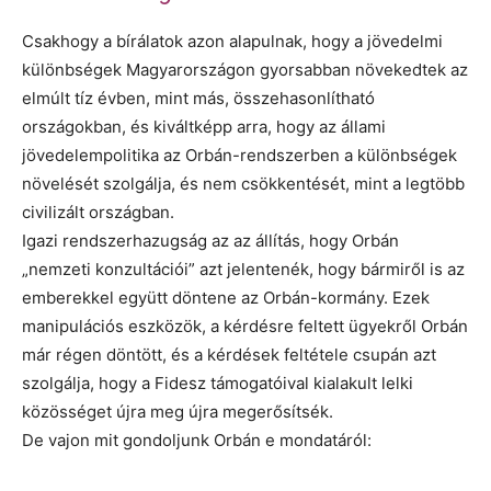
Csakhogy a bírálatok azon alapulnak, hogy a jövedelmi
különbségek Magyarországon gyorsabban növekedtek az
elmúlt tíz évben, mint más, összehasonlítható
országokban, és kiváltképp arra, hogy az állami
jövedelempolitika az Orbán-rendszerben a különbségek
növelését szolgálja, és nem csökkentését, mint a legtöbb
civilizált országban.
Igazi rendszerhazugság az az állítás, hogy Orbán
„nemzeti konzultációi” azt jelentenék, hogy bármiről is az
emberekkel együtt döntene az Orbán-kormány. Ezek
manipulációs eszközök, a kérdésre feltett ügyekről Orbán
már régen döntött, és a kérdések feltétele csupán azt
szolgálja, hogy a Fidesz támogatóival kialakult lelki
közösséget újra meg újra megerősítsék.
De vajon mit gondoljunk Orbán e mondatáról: