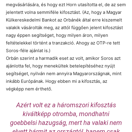
megvásárlására, és hogy ezt Horn utasította el, de az sem
jelentett volna semmiféle kifosztást. (Az, hogy a Magyar
Külkereskedelmi Bankot az Orbánék által erre kiszemelt
valakik vásárolták meg, az attól függően jelent kifosztást
nagy éppen segítséget, hogy milyen áron, milyen
feltételekkel történt a tranzakció. Ahogy az OTP-re tett
Soros-féle ajánlat is.)
Orbán szerint a harmadik eset az volt, amikor Soros azt
ajánlotta fel, hogy menekültek betelepítéséhez nyújt
segítséget, nyilván nem annyira Magyarországnak, mint
inkább Európának. Hogy ebben mi a kifosztás, az
végképp nem érthető.
Azért volt ez a háromszori kifosztás
kiváltképp otromba, mondhatni
goebbelsi hazugság, mert ha valaki nem
elvett bármit az országtól, hanem csak