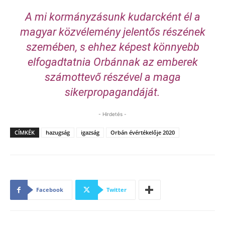
A mi kormányzásunk kudarcként él a
magyar közvélemény jelentős részének
szemében, s ehhez képest könnyebb
elfogadtatnia Orbánnak az emberek
számottevő részével a maga
sikerpropagandáját.
- Hirdetés -
CÍMKÉK
hazugság
igazság
Orbán évértékelője 2020
Facebook
Twitter