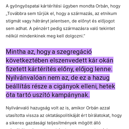
A gyöngyöspatai kártérítési ügyben mondta Orbán, hogy
„Továbbra sem tűrjük el, hogy a származás, az etnikum
stigmát vagy hátrányt jelentsen, de előnyt és előjogot
sem adhat. A pénzért pedig származásra való tekintet
nélkül mindenkinek meg kell dolgozni.”
Mintha az, hogy a szegregáció
következtében elszenvedett kár okán
fizetett kártérítés előny, előjog lenne.
Nyilvánvalóan nem az, de ez a hazug
beállítás része a cigányok elleni, hetek
óta tartó uszító kampánynak.
Nyilvánvaló hazugság volt az is, amikor Orbán azzal
utasította vissza az oktatáspolitikáját ért bírálatokat, hogy
a sikeres gazdasági teljesítmények mögött álló