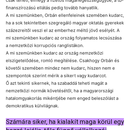
csak teheti, elmegy a fizetős magánegészségügybe, a tb-
finanszírozású ellátás pedig tovább hanyatlik.
A mi szemünkben, Orbán ellenfeleinek szemében kudarc,
ha a sok tekintetben szegregáló magyar oktatás gyerekek
százezreitől veszi el az emberhez méltó jövő esélyét. A
mi szemünkben kudarc az ország folyamatos lecsúszása
a nemzetközi korrupciós ranglistákon.
A mi szemünkben kudarc az ország nemzetközi
elszigetelődése, romló megítélése. Csakhogy Orbán és
követői szemében mindez nem kudarc, hiszen nem e
szempontok szerint mérik a sikert vagy kudarcot.
Ő azt tekinti sikernek, ha szabaddá teheti magát a
nemzetközi normák követésétől, ha a magyarországi
hatalomgyakorlás mikéntjébe nem enged beleszólást a
demokratikus külvilágnak.
Számára siker, ha kialakít maga körül egy