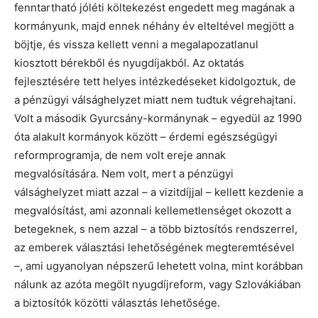
fenntartható jóléti költekezést engedett meg magának a
kormányunk, majd ennek néhány év elteltével megjött a
böjtje, és vissza kellett venni a megalapozatlanul
kiosztott bérekből és nyugdíjakból. Az oktatás
fejlesztésére tett helyes intézkedéseket kidolgoztuk, de
a pénzügyi válsághelyzet miatt nem tudtuk végrehajtani.
Volt a második Gyurcsány-kormánynak – egyedül az 1990
óta alakult kormányok között – érdemi egészségügyi
reformprogramja, de nem volt ereje annak
megvalósítására. Nem volt, mert a pénzügyi
válsághelyzet miatt azzal – a vizitdíjjal – kellett kezdenie a
megvalósítást, ami azonnali kellemetlenséget okozott a
betegeknek, s nem azzal – a több biztosítós rendszerrel,
az emberek választási lehetőségének megteremtésével
–, ami ugyanolyan népszerű lehetett volna, mint korábban
nálunk az azóta megölt nyugdíjreform, vagy Szlovákiában
a biztosítók közötti választás lehetősége.