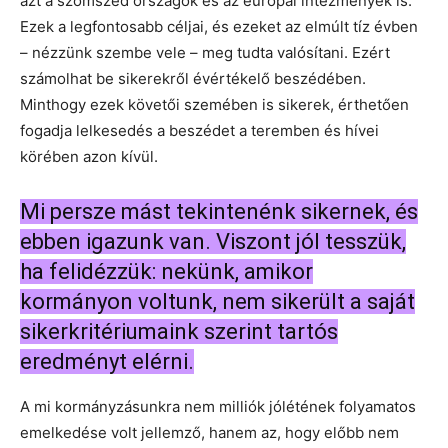
azt a szomszéd országok és az európai intézmények is.
Ezek a legfontosabb céljai, és ezeket az elmúlt tíz évben
– nézzünk szembe vele – meg tudta valósítani. Ezért
számolhat be sikerekről évértékelő beszédében.
Minthogy ezek követői szemében is sikerek, érthetően
fogadja lelkesedés a beszédet a teremben és hívei
körében azon kívül.
Mi persze mást tekintenénk sikernek, és
ebben igazunk van. Viszont jól tesszük,
ha felidézzük: nekünk, amikor
kormányon voltunk, nem sikerült a saját
sikerkritériumaink szerint tartós
eredményt elérni.
A mi kormányzásunkra nem milliók jólétének folyamatos
emelkedése volt jellemző, hanem az, hogy előbb nem