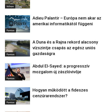
Itthon
Adieu Palantir – Európa nem akar az
amerikai informatikától függeni
Fontos
A Duna és a Rajna rekord alacsony
vízszintje csapás az egész uniós
gazdaságra
Fontos
Abdul El‑Sayed: a progresszív
mozgalom új zászlóvivője
Fontos
Hogyan működött a fideszes
cenzúrarendszer?
Fontos