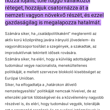
hozzá lojális, tőle függő vállalkozói
réteget, hozzájuk csatornázza át a
nemzeti vagyon növekvő részét, és ezzel
gazdaságilag is megalapozza hatalmát.
Számára siker, ha „családpolitikaként” megteremti az
aktív korú középréteg javára irányuló jövedelem- és
vagyonátcsoportosítást a szegények, a szakadtak, az
improduktívnak tekintett idősek rovására.
Számára siker, ha eléri, hogy a külvilág adottságként
tudomásul vegye nacionalista, menekültellenes
politikáját, e mellett szervezve blokkoló kisebbséget az
Európai Unióban.
Siker, ha elfogadtatja a „határokon átívelő
nemzetegyesítés” politikáját nemcsak híveivel, de az
ellenzéki pártok többségével és a közvélemény nagyobb
részével is, és eléri, hogy tudomásul vegyék, tolerálják