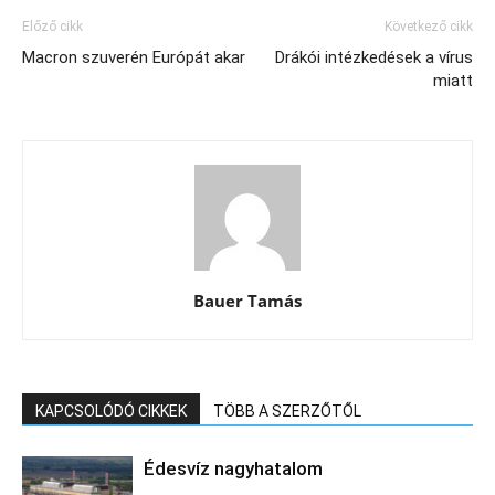
Előző cikk
Következő cikk
Macron szuverén Európát akar
Drákói intézkedések a vírus
miatt
Bauer Tamás
KAPCSOLÓDÓ CIKKEK
TÖBB A SZERZŐTŐL
Édesvíz nagyhatalom