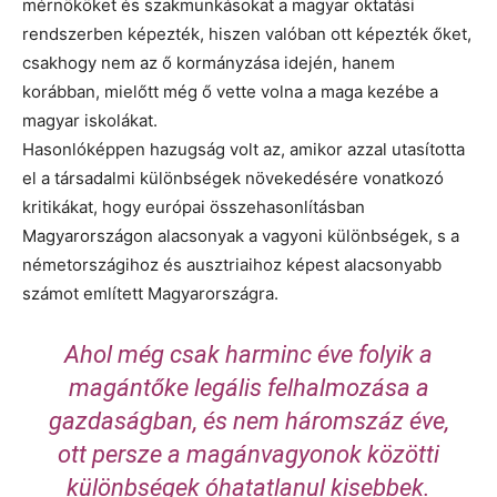
mérnököket és szakmunkásokat a magyar oktatási
rendszerben képezték, hiszen valóban ott képezték őket,
csakhogy nem az ő kormányzása idején, hanem
korábban, mielőtt még ő vette volna a maga kezébe a
magyar iskolákat.
Hasonlóképpen hazugság volt az, amikor azzal utasította
el a társadalmi különbségek növekedésére vonatkozó
kritikákat, hogy európai összehasonlításban
Magyarországon alacsonyak a vagyoni különbségek, s a
németországihoz és ausztriaihoz képest alacsonyabb
számot említett Magyarországra.
Ahol még csak harminc éve folyik a
magántőke legális felhalmozása a
gazdaságban, és nem háromszáz éve,
ott persze a magánvagyonok közötti
különbségek óhatatlanul kisebbek.