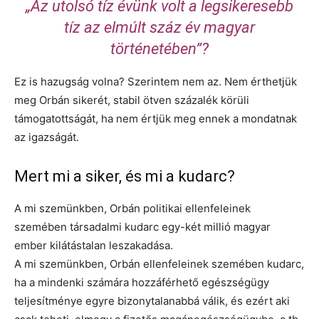
„Az utolsó tíz évünk volt a legsikeresebb
tíz az elmúlt száz év magyar
történetében”?
Ez is hazugság volna? Szerintem nem az. Nem érthetjük
meg Orbán sikerét, stabil ötven százalék körüli
támogatottságát, ha nem értjük meg ennek a mondatnak
az igazságát.
Mert mi a siker, és mi a kudarc?
A mi szemünkben, Orbán politikai ellenfeleinek
szemében társadalmi kudarc egy-két millió magyar
ember kilátástalan leszakadása.
A mi szemünkben, Orbán ellenfeleinek szemében kudarc,
ha a mindenki számára hozzáférhető egészségügy
teljesítménye egyre bizonytalanabbá válik, és ezért aki