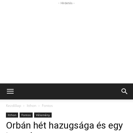
- Hirdetés -
Kezdőlap
Itthon
Fontos
Itthon
Fontos
Vélemény
Orbán hét hazugsága és egy