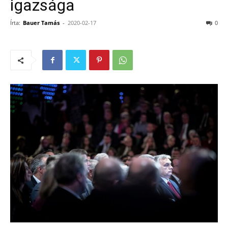
igazsága
Írta:
Bauer Tamás
-
2020-02-17
0