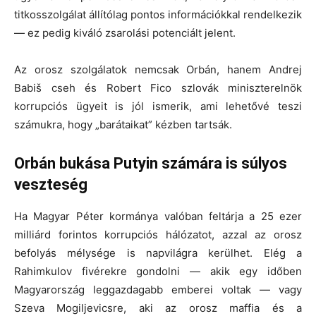
titkosszolgálat állítólag pontos információkkal rendelkezik
— ez pedig kiváló zsarolási potenciált jelent.
Az orosz szolgálatok nemcsak Orbán, hanem Andrej
Babiš cseh és Robert Fico szlovák miniszterelnök
korrupciós ügyeit is jól ismerik, ami lehetővé teszi
számukra, hogy „barátaikat” kézben tartsák.
Orbán bukása Putyin számára is súlyos
veszteség
Ha Magyar Péter kormánya valóban feltárja a 25 ezer
milliárd forintos korrupciós hálózatot, azzal az orosz
befolyás mélysége is napvilágra kerülhet. Elég a
Rahimkulov fivérekre gondolni — akik egy időben
Magyarország leggazdagabb emberei voltak — vagy
Szeva Mogiljevicsre, aki az orosz maffia és a