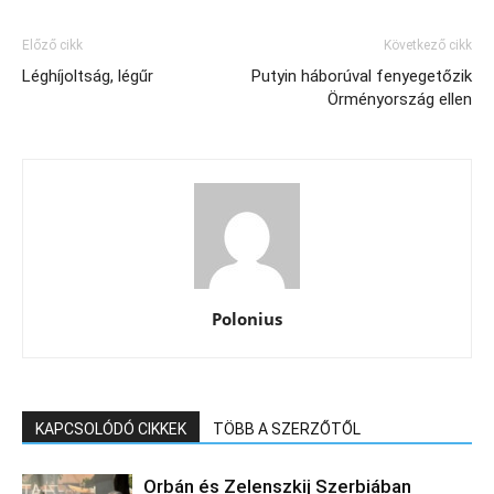
Előző cikk
Következő cikk
Léghíjoltság, légűr
Putyin háborúval fenyegetőzik
Örményország ellen
Polonius
KAPCSOLÓDÓ CIKKEK
TÖBB A SZERZŐTŐL
Orbán és Zelenszkij Szerbiában