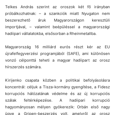
Telkes András szerint az oroszok két fő irányban
próbálkozhatnak: – a szankciók miatt Nyugaton nem
beszerezhető áruk Magyarországon keresztüli
importjával, – valamint beépüléssel a magyarországi
hadiipari vállalatokba, elsősorban a Rheinmetallba.
Magyarország 16 milliárd eurós részt kér az EU
újrafelfegyverzési programjából (SAFE), ami különösen
vonzó célponttá teheti a magyar hadiipart az orosz
hírszerzés számára.
Kirijenko csapata közben a politikai befolyásolásra
koncentrál: céljuk a Tisza-kormány gyengítése, a Fidesz
korrupciós hálózatának védelme és az új korrupciós
szálak feltérképezése. A hadiipari korrupció
hagyományosan mélyen gyökerezik: Orbán első nagy
ügye a Gripen-beszerzés volt, amelyről az orosz