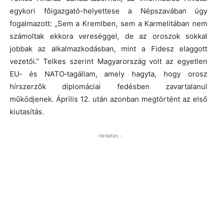
egykori főigazgató-helyettese a Népszavában úgy
fogalmazott: „Sem a Kremlben, sem a Karmelitában nem
számoltak ekkora vereséggel, de az oroszok sokkal
jobbak az alkalmazkodásban, mint a Fidesz elaggott
vezetői.” Telkes szerint Magyarország volt az egyetlen
EU‑ és NATO‑tagállam, amely hagyta, hogy orosz
hírszerzők diplomáciai fedésben zavartalanul
működjenek. Április 12. után azonban megtörtént az első
kiutasítás.
- Hirdetés -