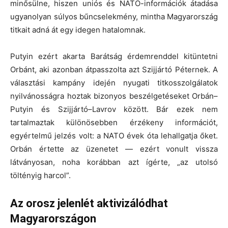
minősülne, hiszen uniós és NATO-információk átadása
ugyanolyan súlyos bűncselekmény, mintha Magyarország
titkait adná át egy idegen hatalomnak.
Putyin ezért akarta Barátság érdemrenddel kitüntetni
Orbánt, aki azonban átpasszolta azt Szijjártó Péternek. A
választási kampány idején nyugati titkosszolgálatok
nyilvánosságra hoztak bizonyos beszélgetéseket Orbán–
Putyin és Szijjártó–Lavrov között. Bár ezek nem
tartalmaztak különösebben érzékeny információt,
egyértelmű jelzés volt: a NATO évek óta lehallgatja őket.
Orbán értette az üzenetet — ezért vonult vissza
látványosan, noha korábban azt ígérte, „az utolsó
töltényig harcol”.
Az orosz jelenlét aktivizálódhat
Magyarországon