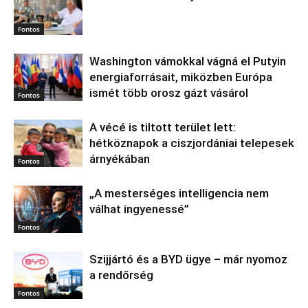
Fontos
Washington vámokkal vágná el Putyin
energiaforrásait, miközben Európa
ismét több orosz gázt vásárol
Fontos
A vécé is tiltott terület lett:
hétköznapok a ciszjordániai telepesek
árnyékában
Fontos
„A mesterséges intelligencia nem
válhat ingyenessé”
Fontos
Szijjártó és a BYD ügye – már nyomoz
a rendőrség
Fontos