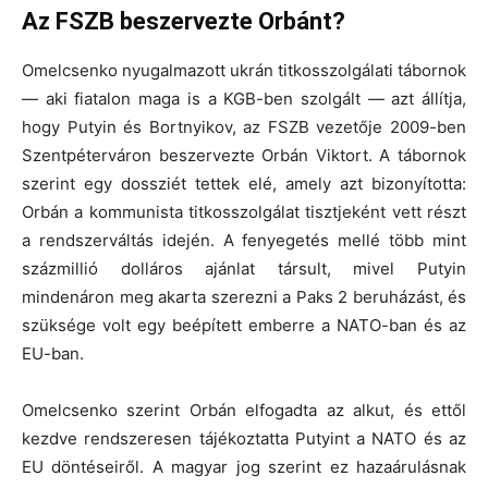
Az FSZB beszervezte Orbánt?
Omelcsenko nyugalmazott ukrán titkosszolgálati tábornok
— aki fiatalon maga is a KGB-ben szolgált — azt állítja,
hogy Putyin és Bortnyikov, az FSZB vezetője 2009-ben
Szentpéterváron beszervezte Orbán Viktort. A tábornok
szerint egy dossziét tettek elé, amely azt bizonyította:
Orbán a kommunista titkosszolgálat tisztjeként vett részt
a rendszerváltás idején. A fenyegetés mellé több mint
százmillió dolláros ajánlat társult, mivel Putyin
mindenáron meg akarta szerezni a Paks 2 beruházást, és
szüksége volt egy beépített emberre a NATO-ban és az
EU-ban.
Omelcsenko szerint Orbán elfogadta az alkut, és ettől
kezdve rendszeresen tájékoztatta Putyint a NATO és az
EU döntéseiről. A magyar jog szerint ez hazaárulásnak