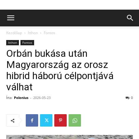
Kezdőlap
Itthon
Fontos
Itthon
Fontos
Orbán bukása után
Magyarország az orosz
hibrid háború célpontjává
válhat
Írta:
Polonius
-
2026-05-23
0