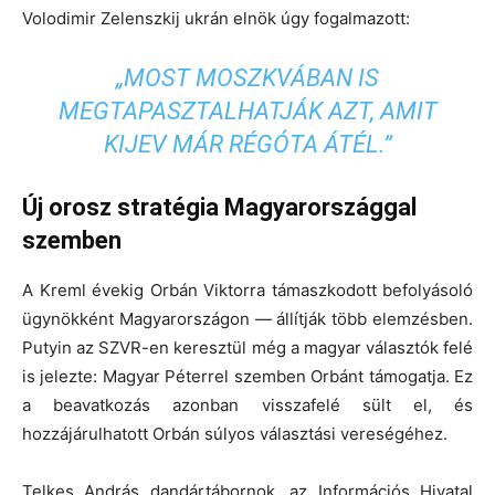
Volodimir Zelenszkij ukrán elnök úgy fogalmazott:
„MOST MOSZKVÁBAN IS
MEGTAPASZTALHATJÁK AZT, AMIT
KIJEV MÁR RÉGÓTA ÁTÉL.”
Új orosz stratégia Magyarországgal
szemben
A Kreml évekig Orbán Viktorra támaszkodott befolyásoló
ügynökként Magyarországon — állítják több elemzésben.
Putyin az SZVR-en keresztül még a magyar választók felé
is jelezte: Magyar Péterrel szemben Orbánt támogatja. Ez
a beavatkozás azonban visszafelé sült el, és
hozzájárulhatott Orbán súlyos választási vereségéhez.
Telkes András dandártábornok, az Információs Hivatal