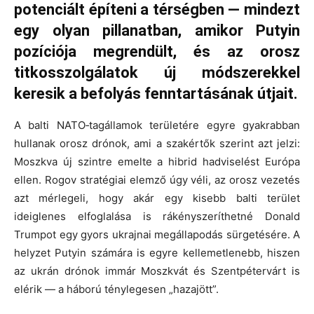
potenciált építeni a térségben — mindezt
egy olyan pillanatban, amikor Putyin
pozíciója megrendült, és az orosz
titkosszolgálatok új módszerekkel
keresik a befolyás fenntartásának útjait.
A balti NATO‑tagállamok területére egyre gyakrabban
hullanak orosz drónok, ami a szakértők szerint azt jelzi:
Moszkva új szintre emelte a hibrid hadviselést Európa
ellen. Rogov stratégiai elemző úgy véli, az orosz vezetés
azt mérlegeli, hogy akár egy kisebb balti terület
ideiglenes elfoglalása is rákényszeríthetné Donald
Trumpot egy gyors ukrajnai megállapodás sürgetésére. A
helyzet Putyin számára is egyre kellemetlenebb, hiszen
az ukrán drónok immár Moszkvát és Szentpétervárt is
elérik — a háború ténylegesen „hazajött”.