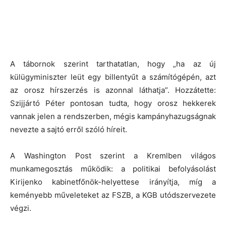
A tábornok szerint tarthatatlan, hogy „ha az új
külügyminiszter leüt egy billentyűt a számítógépén, azt
az orosz hírszerzés is azonnal láthatja”. Hozzátette:
Szijjártó Péter pontosan tudta, hogy orosz hekkerek
vannak jelen a rendszerben, mégis kampányhazugságnak
nevezte a sajtó erről szóló híreit.
A Washington Post szerint a Kremlben világos
munkamegosztás működik: a politikai befolyásolást
Kirijenko kabinetfőnök-helyettese irányítja, míg a
keményebb műveleteket az FSZB, a KGB utódszervezete
végzi.