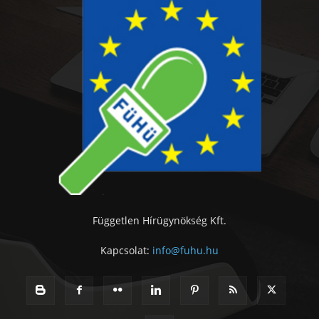
Független Hírügynökség Kft.
Kapcsolat:
info@fuhu.hu