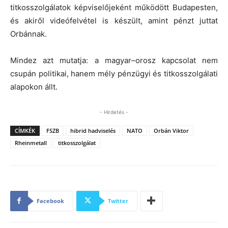
titkosszolgálatok képviselőjeként működött Budapesten,
és akiről videófelvétel is készült, amint pénzt juttat
Orbánnak.
Mindez azt mutatja: a magyar–orosz kapcsolat nem
csupán politikai, hanem mély pénzügyi és titkosszolgálati
alapokon állt.
- Hirdetés -
CÍMKÉK
FSZB
hibrid hadviselés
NATO
Orbán Viktor
Rheinmetall
titkosszolgálat
Facebook
Twitter