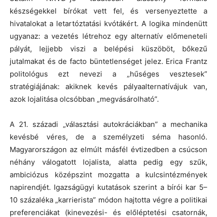
készségekkel bírókat vett fel, és versenyeztette a
hivatalokat a letartóztatási kvótákért. A logika mindenütt
ugyanaz: a vezetés létrehoz egy alternatív előmeneteli
pályát, lejjebb viszi a belépési küszöböt, bőkezű
jutalmakat és de facto büntetlenséget jelez. Erica Frantz
politológus ezt nevezi a „hűséges vesztesek”
stratégiájának: akiknek kevés pályaalternatívájuk van,
azok lojalitása olcsóbban „megvásárolható”.
A 21. századi „választási autokráciákban” a mechanika
kevésbé véres, de a személyzeti séma hasonló.
Magyarországon az elmúlt másfél évtizedben a csúcson
néhány válogatott lojalista, alatta pedig egy szűk,
ambiciózus középszint mozgatta a kulcsintézmények
napirendjét. Igazságügyi kutatások szerint a bírói kar 5–
10 százaléka „karrierista” módon hajtotta végre a politikai
preferenciákat (kinevezési- és előléptetési csatornák,