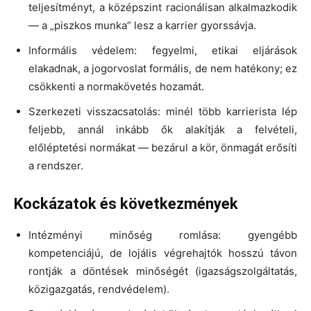
teljesítményt, a középszint racionálisan alkalmazkodik
— a „piszkos munka” lesz a karrier gyorssávja.
Informális védelem: fegyelmi, etikai eljárások
elakadnak, a jogorvoslat formális, de nem hatékony; ez
csökkenti a normakövetés hozamát.
Szerkezeti visszacsatolás: minél több karrierista lép
feljebb, annál inkább ők alakítják a felvételi,
előléptetési normákat — bezárul a kör, önmagát erősíti
a rendszer.
Kockázatok és következmények
Intézményi minőség romlása: gyengébb
kompetenciájú, de lojális végrehajtók hosszú távon
rontják a döntések minőségét (igazságszolgáltatás,
közigazgatás, rendvédelem).