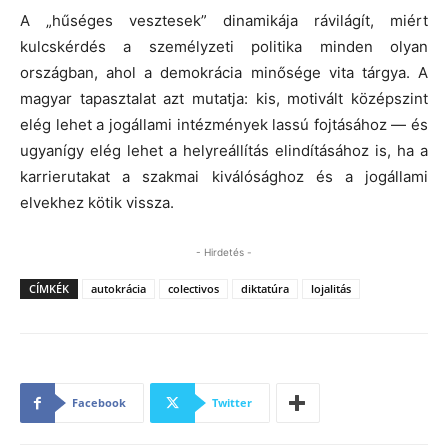
A „hűséges vesztesek” dinamikája rávilágít, miért
kulcskérdés a személyzeti politika minden olyan
országban, ahol a demokrácia minősége vita tárgya. A
magyar tapasztalat azt mutatja: kis, motivált középszint
elég lehet a jogállami intézmények lassú fojtásához — és
ugyanígy elég lehet a helyreállítás elindításához is, ha a
karrierutakat a szakmai kiválósághoz és a jogállami
elvekhez kötik vissza.
- Hirdetés -
CÍMKÉK
autokrácia
colectivos
diktatúra
lojalitás
Facebook
Twitter