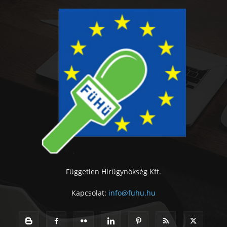
Független Hírügynökség Kft.
Kapcsolat:
info@fuhu.hu