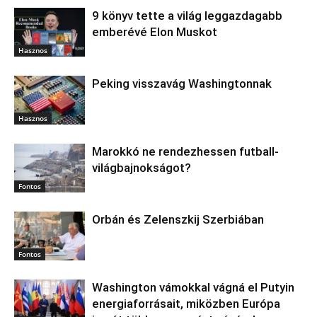
9 könyv tette a világ leggazdagabb
emberévé Elon Muskot
Hasznos
Peking visszavág Washingtonnak
Hasznos
Marokkó ne rendezhessen futball-
világbajnokságot?
Fontos
Orbán és Zelenszkij Szerbiában
Fontos
Washington vámokkal vágná el Putyin
energiaforrásait, miközben Európa