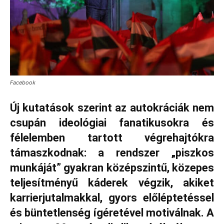
Facebook
Új kutatások szerint az autokráciák nem
csupán ideológiai fanatikusokra és
félelemben tartott végrehajtókra
támaszkodnak: a rendszer „piszkos
munkáját” gyakran középszintű, közepes
teljesítményű káderek végzik, akiket
karrierjutalmakkal, gyors előléptetéssel
és büntetlenség ígéretével motiválnak. A