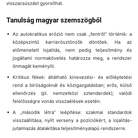
visszacsúszást gyorsíthat.
Tanulság magyar szemszögből
Az autokratikus erózió nem csak „fentről” történik: a
középszintű karrierösztönzők döntőek. Ha az
előmenetelt lojalitás, nem pedig teljesítmény és
jogállami normakövetés határozza meg, a rendszer
önmagát keményíti.
Kritikus fékek: átlátható kinevezési- és előléptetési
rend a bíróságoknál és közigazgatásban; erős, külső
ellenőrzés (pl. nemzetközi sztenderdek); valódi
felelősségre vonás visszaélések esetén.
A „második létra” leépítése: szakmai standardok
visszaállítása, nyílt verseny a pozíciókért, a lojalitás-
jutalmazás átalakítása teljesítményalapú rendszerre.