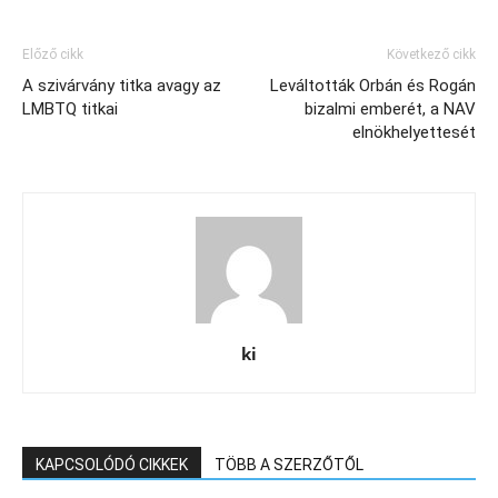
Előző cikk
Következő cikk
A szivárvány titka avagy az
Leváltották Orbán és Rogán
LMBTQ titkai
bizalmi emberét, a NAV
elnökhelyettesét
ki
KAPCSOLÓDÓ CIKKEK
TÖBB A SZERZŐTŐL