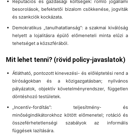
Reputációs és gazdasági költségek: romló jogállami
besorolások, befektetői bizalom csökkenése, jogviták
és szankciók kockázata.
Demokratikus „tanulhatatlanság”: a szakmai kiválóság
helyett a lojalitásra épülő előmeneteli minta elűzi a
tehetséget a közszférából.
Mit lehet tenni? (rövid policy-javaslatok)
Átlátható, pontozott kinevezési- és előléptetési rend a
bíróságokban és a közigazgatásban; nyilvános
pályázatok, objektív követelményrendszer, független
döntéshozó testületek.
„Incentív-fordítás”: teljesítmény- és
minőségindikátorokhoz kötött előmenetel; rotáció és
összeférhetetlenségi szabályok az informális
függések lazítására.