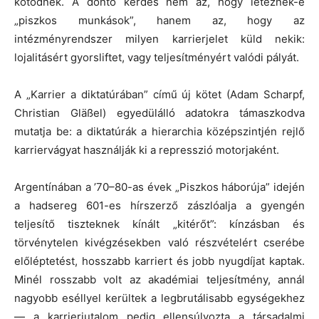
kötődnek. A döntő kérdés nem az, hogy léteznek-e
„piszkos munkások”, hanem az, hogy az
intézményrendszer milyen karrierjelet küld nekik:
lojalitásért gyorsliftet, vagy teljesítményért valódi pályát.
A „Karrier a diktatúrában” című új kötet (Adam Scharpf,
Christian Gläßel) egyedülálló adatokra támaszkodva
mutatja be: a diktatúrák a hierarchia középszintjén rejlő
karriervágyat használják ki a represszió motorjaként.
Argentínában a ’70–80-as évek „Piszkos háborúja” idején
a hadsereg 601-es hírszerző zászlóalja a gyengén
teljesítő tiszteknek kínált „kitérőt”: kínzásban és
törvénytelen kivégzésekben való részvételért cserébe
előléptetést, hosszabb karriert és jobb nyugdíjat kaptak.
Minél rosszabb volt az akadémiai teljesítmény, annál
nagyobb eséllyel kerültek a legbrutálisabb egységekhez
— a karrierjutalom pedig ellensúlyozta a társadalmi