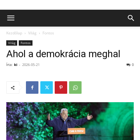
Kezdőlap
Világ
Fontos
Világ
Fontos
Ahol a demokrácia meghal
Írta:
ki
-
2026-05-21
0