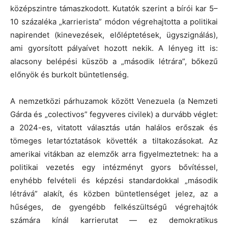
középszintre támaszkodott. Kutatók szerint a bírói kar 5–
10 százaléka „karrierista” módon végrehajtotta a politikai
napirendet (kinevezések, előléptetések, ügyszignálás),
ami gyorsított pályaívet hozott nekik. A lényeg itt is:
alacsony belépési küszöb a „második létrára”, bőkezű
előnyök és burkolt büntetlenség.
A nemzetközi párhuzamok között Venezuela (a Nemzeti
Gárda és „colectivos” fegyveres civilek) a durvább véglet:
a 2024-es, vitatott választás után halálos erőszak és
tömeges letartóztatások követték a tiltakozásokat. Az
amerikai vitákban az elemzők arra figyelmeztetnek: ha a
politikai vezetés egy intézményt gyors bővítéssel,
enyhébb felvételi és képzési standardokkal „második
létrává” alakít, és közben büntetlenséget jelez, az a
hűséges, de gyengébb felkészültségű végrehajtók
számára kínál karrierutat — ez demokratikus