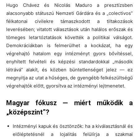
Hugo Chávez és Nicolás Maduro a presztízsben
alacsonyabb státuszú Nemzeti Gárdára és a „colectivos”
félkatonai civilekre támaszkodott a tiltakozások
leverésében; vitatott választások után halálos erőszak és
tömeges letartóztatások követték a politikai válságot.
Demokráciákban is felmerülhet a kockázat, ha egy
végrehajtó hatalom egy intézményt gyors bővítéssel,
enyhített felvételi és képzési standardokkal „második
létrává” alakít, és közben büntetlenséget jelez — ez
megnyitja az utat a hűséges, de gyengébb felkészültségű
végrehajtók előtt, gyorsítva az intézményi lejtmenetet.
Magyar fókusz — miért működik a
„középszint”?
Intézményi kapuk és ösztönzők: ha a kiválasztásnál és
előléptetésnél a lojalitás felülírja a szakmai