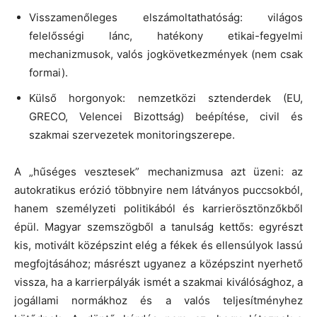
Visszamenőleges elszámoltathatóság: világos
felelősségi lánc, hatékony etikai-fegyelmi
mechanizmusok, valós jogkövetkezmények (nem csak
formai).
Külső horgonyok: nemzetközi sztenderdek (EU,
GRECO, Velencei Bizottság) beépítése, civil és
szakmai szervezetek monitoringszerepe.
A „hűséges vesztesek” mechanizmusa azt üzeni: az
autokratikus erózió többnyire nem látványos puccsokból,
hanem személyzeti politikából és karrierösztönzőkből
épül. Magyar szemszögből a tanulság kettős: egyrészt
kis, motivált középszint elég a fékek és ellensúlyok lassú
megfojtásához; másrészt ugyanez a középszint nyerhető
vissza, ha a karrierpályák ismét a szakmai kiválósághoz, a
jogállami normákhoz és a valós teljesítményhez