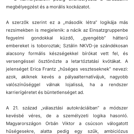
megbélyegzést és a morális kockázatot.
A szerzők szerint ez a „második létra” logikája más
rezsimekben is megjelenik: a nácik az Einsatzgruppenbe
fegyelmi gondokkal küzdő, „gyengébb” hátterű
embereket is toboroztak; Sztálin NKVD-je szándékosan
alacsony formális készségekkel bírókat vett fel, és
versengéssel ösztönözte a letartóztatási kvótákat. A
jelenséget Erica Frantz „hűséges veszteseknek” nevezi:
azok, akiknek kevés a pályaalternatívájuk, nagyobb
valószínűséggel válnak lojalissá, ha a rendszer
karrierígéretet és büntetlenséget ad.
A 21. század „választási autokráciáiban” a módszer
kevésbé véres, de a személyzeti logika hasonló.
Magyarországon Orbán Viktor a csúcson válogatott
hűségesekre, alatta pedig egy szűk, ambiciózus