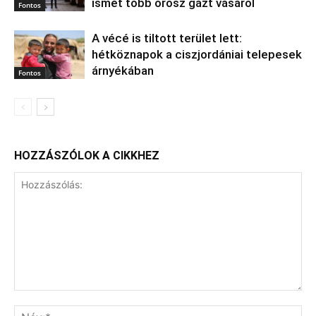
ismét több orosz gázt vásárol
Fontos
A vécé is tiltott terület lett:
hétköznapok a ciszjordániai telepesek
árnyékában
Fontos
HOZZÁSZÓLOK A CIKKHEZ