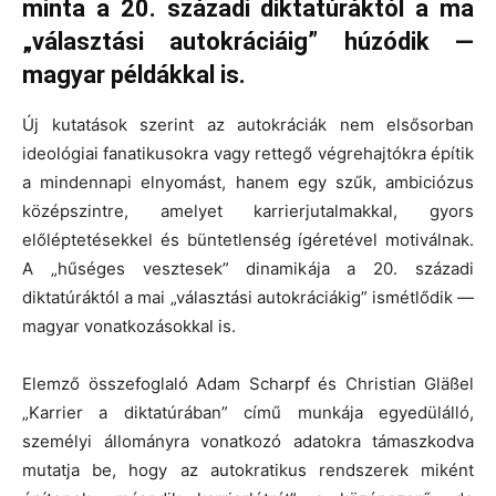
minta a 20. századi diktatúráktól a ma
„választási autokráciáig” húzódik —
magyar példákkal is.
Új kutatások szerint az autokráciák nem elsősorban
ideológiai fanatikusokra vagy rettegő végrehajtókra építik
a mindennapi elnyomást, hanem egy szűk, ambiciózus
középszintre, amelyet karrierjutalmakkal, gyors
előléptetésekkel és büntetlenség ígéretével motiválnak.
A „hűséges vesztesek” dinamikája a 20. századi
diktatúráktól a mai „választási autokráciákig” ismétlődik —
magyar vonatkozásokkal is.
Elemző összefoglaló Adam Scharpf és Christian Gläßel
„Karrier a diktatúrában” című munkája egyedülálló,
személyi állományra vonatkozó adatokra támaszkodva
mutatja be, hogy az autokratikus rendszerek miként