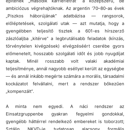
építenek „második karrierlétrát” a középszerű, de
ambiciózus végrehajtóknak. Az argentin ’70–80-as évek
„Piszkos háborújának” adatbázisa — rangsorok,
előléptetések, szolgálati utak — azt mutatja, hogy a
gyengébben teljesítő tisztek a 601-es hírszerző
zászlóaljba „kitérve” a legbrutálisabb feladatok (kínzás,
törvénytelen kivégzések) elvégzéséért cserébe gyors
előmenetelt, hosszabb szolgálati időt és jobb nyugdíjat
kaptak. Minél rosszabb volt valaki akadémiai
teljesítménye, annál nagyobb eséllyel került az egységbe
— és annál inkább megérte számára a morális, társadalmi
kockázatot felvállalni, mert a rendszer bőkezűen
„kompenzált”.
A minta nem egyedi. A náci rendszer az
Einsatzgruppenbe gyakran fegyelmi gondokkal,
gyengébb háttérrel rendelkező embereket is toborzott;
Sztálin NKVD-je tudatosan alacsony formális