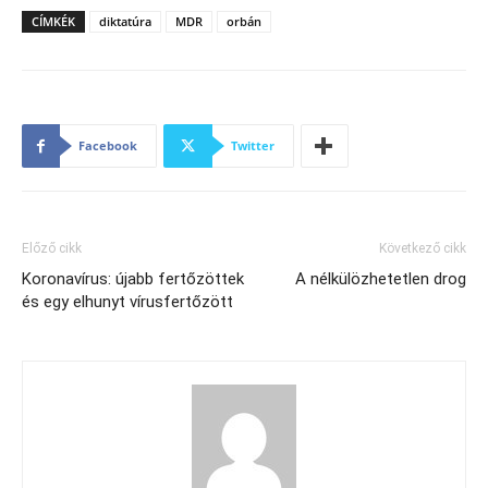
CÍMKÉK
diktatúra
MDR
orbán
Facebook
Twitter
Előző cikk
Következő cikk
Koronavírus: újabb fertőzöttek
A nélkülözhetetlen drog
és egy elhunyt vírusfertőzött