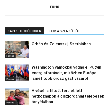
FüHü
KAPCSOLÓDÓ CIKKEK
TÖBB A SZERZŐTŐL
Orbán és Zelenszkij Szerbiában
Fontos
Washington vámokkal vágná el Putyin
energiaforrásait, miközben Európa
ismét több orosz gázt vásárol
Fontos
A vécé is tiltott terület lett:
hétköznapok a ciszjordániai telepesek
árnyékában
Fontos