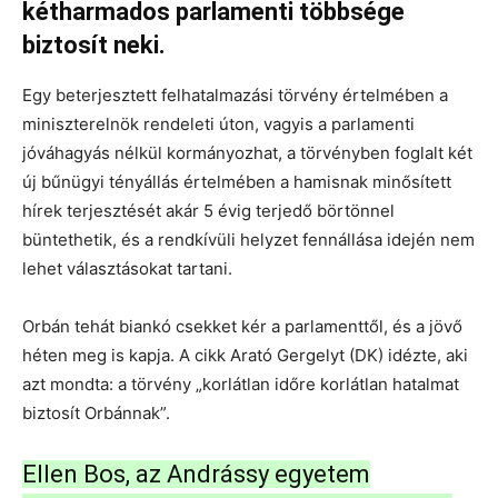
kétharmados parlamenti többsége
biztosít neki.
Egy beterjesztett felhatalmazási törvény értelmében a
miniszterelnök rendeleti úton, vagyis a parlamenti
jóváhagyás nélkül kormányozhat, a törvényben foglalt két
új bűnügyi tényállás értelmében a hamisnak minősített
hírek terjesztését akár 5 évig terjedő börtönnel
büntethetik, és a rendkívüli helyzet fennállása idején nem
lehet választásokat tartani.
Orbán tehát biankó csekket kér a parlamenttől, és a jövő
héten meg is kapja. A cikk Arató Gergelyt (DK) idézte, aki
azt mondta: a törvény „korlátlan időre korlátlan hatalmat
biztosít Orbánnak”.
Ellen Bos, az Andrássy egyetem