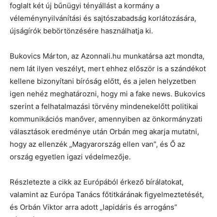
foglalt két új bűnügyi tényállást a kormány a
véleménynyilvánítási és sajtószabadság korlátozására,
újságírók bebörtönzésére használhatja ki.
Bukovics Márton, az Azonnali.hu munkatársa azt mondta,
nem lát ilyen veszélyt, mert ehhez először is a szándékot
kellene bizonyítani bíróság előtt, és a jelen helyzetben
igen nehéz meghatározni, hogy mi a fake news. Bukovics
szerint a felhatalmazási törvény mindenekelőtt politikai
kommunikációs manőver, amennyiben az önkormányzati
választások eredménye után Orbán meg akarja mutatni,
hogy az ellenzék „Magyarország ellen van”, és Ő az
ország egyetlen igazi védelmezője.
Részletezte a cikk az Európából érkező bírálatokat,
valamint az Európa Tanács főtitkárának figyelmeztetését,
és Orbán Viktor arra adott „lapidáris és arrogáns”