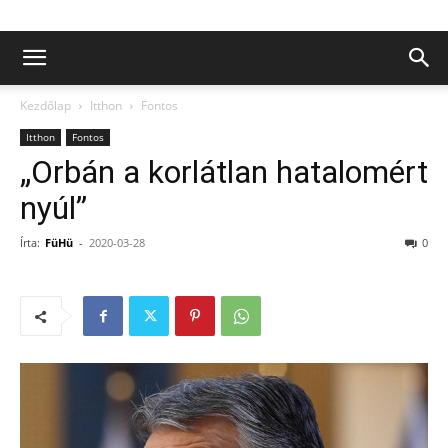
Kezdőlap
Itthon
Fontos
Itthon
Fontos
„Orbán a korlátlan hatalomért
nyúl”
Írta:
FüHü
-
2020-03-28
0