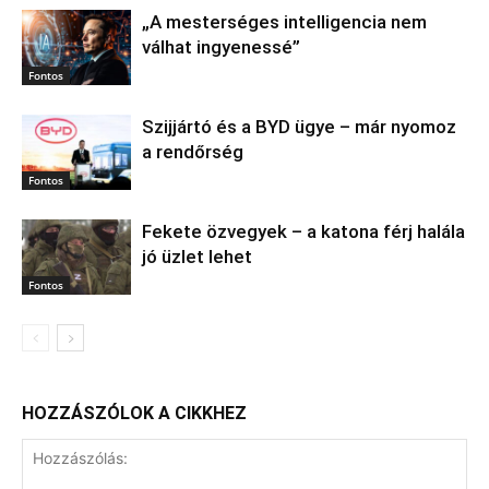
„A mesterséges intelligencia nem
válhat ingyenessé”
Fontos
Szijjártó és a BYD ügye – már nyomoz
a rendőrség
Fontos
Fekete özvegyek – a katona férj halála
jó üzlet lehet
Fontos
HOZZÁSZÓLOK A CIKKHEZ