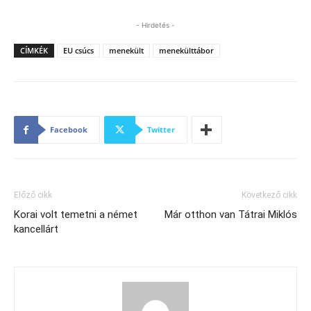
- Hirdetés -
CÍMKÉK
EU csúcs
menekült
menekülttábor
Facebook
Twitter
Előző cikk
Következő cikk
Korai volt temetni a német
Már otthon van Tátrai Miklós
kancellárt