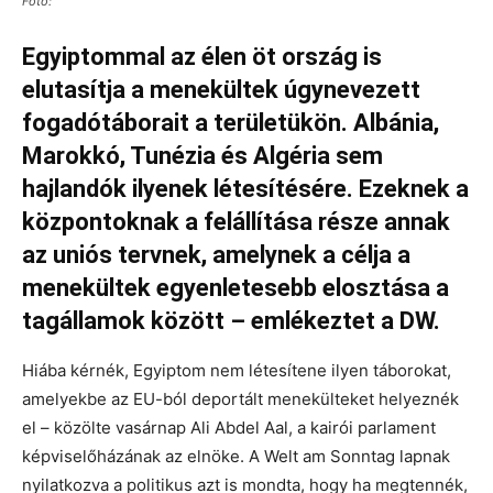
Fotó:
Egyiptommal az élen öt ország is
elutasítja a menekültek úgynevezett
fogadótáborait a területükön. Albánia,
Marokkó, Tunézia és Algéria sem
hajlandók ilyenek létesítésére. Ezeknek a
központoknak a felállítása része annak
az uniós tervnek, amelynek a célja a
menekültek egyenletesebb elosztása a
tagállamok között – emlékeztet a DW.
Hiába kérnék, Egyiptom nem létesítene ilyen táborokat,
amelyekbe az EU-ból deportált menekülteket helyeznék
el – közölte vasárnap Ali Abdel Aal, a kairói parlament
képviselőházának az elnöke. A Welt am Sonntag lapnak
nyilatkozva a politikus azt is mondta, hogy ha megtennék,