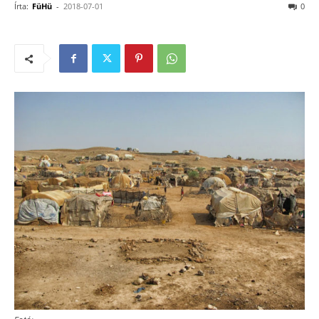
Írta:
FüHü
-
2018-07-01
0