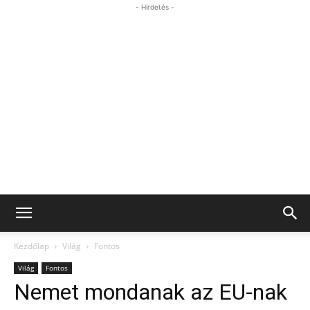
- Hirdetés -
Kezdőlap
Világ
Fontos
Világ
Fontos
Nemet mondanak az EU-nak