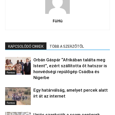
FüHü
KAPCSOLÓDÓ CIKKEK
TÖBB A SZERZŐTŐL
Orbán Gáspár “Afrikában találta meg
Istent”, ezért szállította őt hatszor is
honvédségi repülőgép Csádba és
Fontos
Nigerbe
Egy határválság, amelyet percek alatt
írt át az internet
Fontos
Uniós szankciók a scam centerek