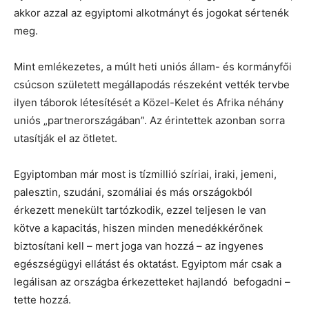
akkor azzal az egyiptomi alkotmányt és jogokat sértenék
meg.
Mint emlékezetes, a múlt heti uniós állam- és kormányfői
csúcson született megállapodás részeként vették tervbe
ilyen táborok létesítését a Közel-Kelet és Afrika néhány
uniós „partnerországában”. Az érintettek azonban sorra
utasítják el az ötletet.
Egyiptomban már most is tízmillió szíriai, iraki, jemeni,
palesztin, szudáni, szomáliai és más országokból
érkezett menekült tartózkodik, ezzel teljesen le van
kötve a kapacitás, hiszen minden menedékkérőnek
biztosítani kell – mert joga van hozzá – az ingyenes
egészségügyi ellátást és oktatást. Egyiptom már csak a
legálisan az országba érkezetteket hajlandó befogadni –
tette hozzá.