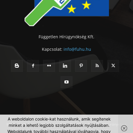
Független Hírügynökség Kft.
Kapcsolat:
info@fuhu.hu
A weboldalon cookie-kat használunk, amik segítenek
Médiaajánlat
Impresszum
Szerzői jogok
Adatkezelési irányelvek
minket a lehető legjobb szolgáltatások nyújtásában.
Weboldalunk további használatával jóváhagyja, hogy