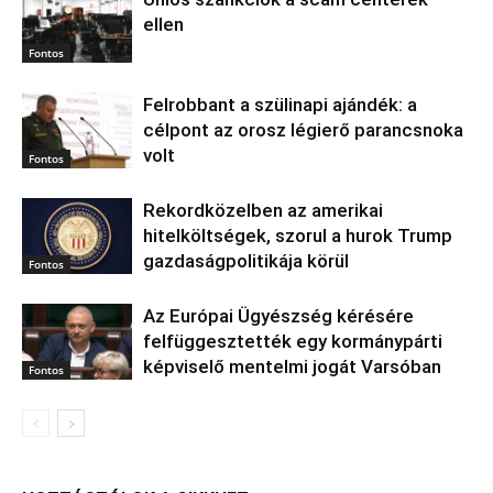
ellen
Fontos
Felrobbant a szülinapi ajándék: a
célpont az orosz légierő parancsnoka
volt
Fontos
Rekordközelben az amerikai
hitelköltségek, szorul a hurok Trump
gazdaságpolitikája körül
Fontos
Az Európai Ügyészség kérésére
felfüggesztették egy kormánypárti
képviselő mentelmi jogát Varsóban
Fontos