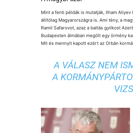
Mint a fenti példák is mutatják, Ilham Aliyev
állítólag Magyarországra is. Ami tény, a m
Ramil Safarovot, azaz a baltás gyilkost Azer
Budapesten álmában megölt egy örmény katon
Mit és mennyit kapott ezért az Orbán kormán
A VÁLASZ NEM IS
A KORMÁNYPÁRTO
VIZ