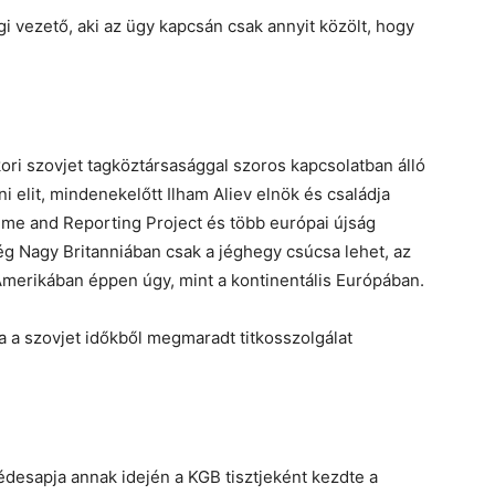
gi vezető, aki az ügy kapcsán csak annyit közölt, hogy
ori szovjet tagköztársasággal szoros kapcsolatban álló
ni elit, mindenekelőtt Ilham Aliev elnök és családja
Crime and Reporting Project és több európai újság
ég Nagy Britanniában csak a jéghegy csúcsa lehet, az
Amerikában éppen úgy, mint a kontinentális Európában.
a a szovjet időkből megmaradt titkosszolgálat
édesapja annak idején a KGB tisztjeként kezdte a