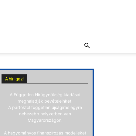
A hír igaz!
A Független Hírügynökség kiadásai
meghaladják bevételeinket.
A pártoktól független újságírás egyre
nehezebb helyzetben van
Magyarországon.
A hagyományos finanszírozás modelleket