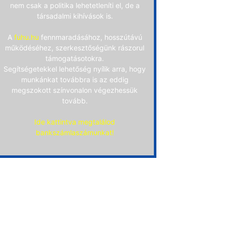
nem csak a politika lehetetleníti el, de a
társadalmi kihívások is.
A
fuhu.hu
fennmaradásához, hosszútávú
működéséhez, szerkesztőségünk rászorul
támogatásotokra.
Segítségetekkel lehetőség nyílik arra, hogy
munkánkat továbbra is az eddig
megszokott színvonalon végezhessük
tovább.
Ide kattintva megtalálod
bankszámlaszámunkat!