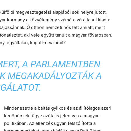
 külföldi megvesztegetési alapjából sok helyre jutott,
agyar kormány a közvélemény számára váratlanul kiadta
bajdzsánnak. Ő otthon nemzeti hős lett amiatt, mert
atisztet, aki vele együtt tanult a magyar fővárosban.
y, egyáltalán, kapott-e valamit?
MERT, A PARLAMENTBEN
K MEGAKADÁLYOZTÁK A
SGÁLATOT.
Mindenesetre a baltás gyilkos és az állítólagos azeri
kenőpénzek ügye azóta is jelen van a magyar
politikában. Az ellenzék ugyan felszólította a
kormánypártokat, hogy hívják vissza Polt Péter