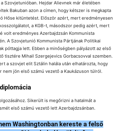
t a Szovjetunióban. Hejdar Alievnek már életében
ltek Bakuban azon a címen, hogy kétszer is megkapta
ió Hőse kitüntetést. Először azért, mert eredményesen
tkosszolgálatot, a KGB-t, másodszor pedig azért, mert
é volt eredményes Azerbajdzsán Kommunista
én. A Szovjetunió Kommunista Pártjának Politikai
ak póttagja lett. Ebben a minőségben pályázott az első
ő tisztére Mihail Szergejevics Gorbacsovval szemben.
ert a szovjet elit Sztálin halála után elhatározta, hogy
 nem jön első számú vezető a Kaukázuson túlról.
 diplomácia
olgozásához. Sikerült is megőrizni a hatalmát a
ismét első számú vezető lett Azerbajdzsánban.
em Washingtonban kereste a felső