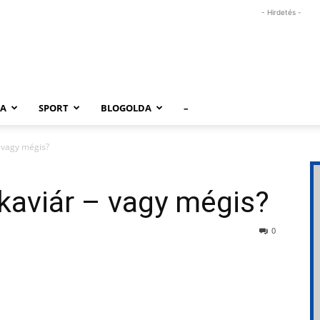
- Hirdetés -
RA
SPORT
BLOGOLDA
–
 vagy mégis?
kaviár – vagy mégis?
0