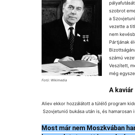
pályafutásá
szobrot eme
a Szovjetun
vezette a ti
nem kevésb
Pártjának él
Bizottságán
számú vezet
Veszített, m
még egyszer
Fotó: Wikimedia
A kaviár
Aliev ekkor hozzálátott a túlélő program kid
Szovjetunió bukása után is, és hamarosan 
Most már nem Moszkvában han