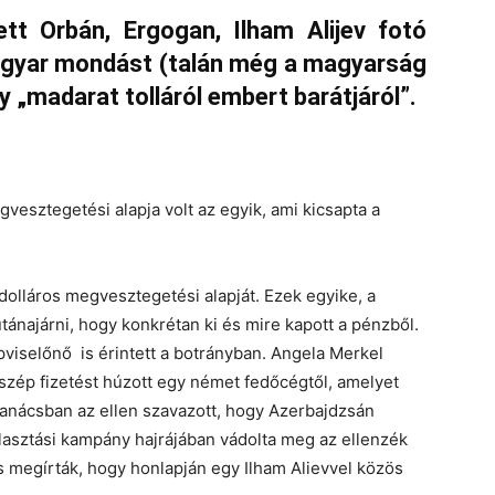
tt Orbán, Ergogan, Ilham Alijev fotó
magyar mondást (talán még a magyarság
gy „madarat tolláról embert barátjáról”.
gvesztegetési alapja volt az egyik, ami kicsapta a
 dolláros megvesztegetési alapját. Ezek egyike, a
ánajárni, hogy konkrétan ki és mire kapott a pénzből.
pviselőnő is érintett a botrányban. Angela Merkel
 szép fizetést húzott egy német fedőcégtől, amelyet
anácsban az ellen szavazott, hogy Azerbajdzsán
álasztási kampány hajrájában vádolta meg az ellenzék
 is megírták, hogy honlapján egy Ilham Alievvel közös