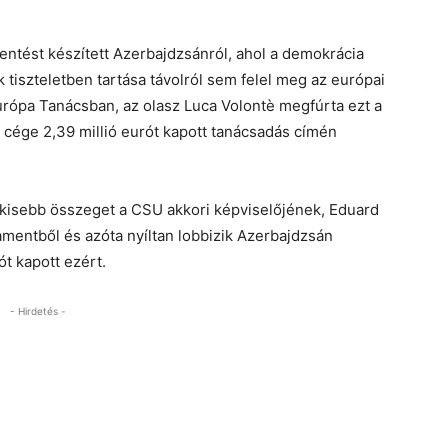
entést készített Azerbajdzsánról, ahol a demokrácia
 tiszteletben tartása távolról sem felel meg az európai
rópa Tanácsban, az olasz Luca Volontè megfúrta ezt a
ek cége 2,39 millió eurót kapott tanácsadás címén
 kisebb összeget a CSU akkori képviselőjének, Eduard
lamentből és azóta nyíltan lobbizik Azerbajdzsán
ót kapott ezért.
- Hirdetés -