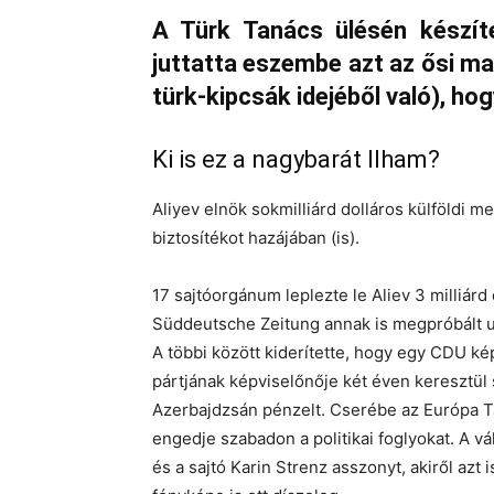
A Türk Tanács ülésén készíte
juttatta eszembe azt az ősi 
türk-kipcsák idejéből való), ho
Ki is ez a nagybarát Ilham?
Aliyev elnök sokmilliárd dolláros külföldi me
biztosítékot hazájában (is).
17 sajtóorgánum leplezte le Aliev 3 milliárd
Süddeutsche Zeitung annak is megpróbált ut
A többi között kiderítette, hogy egy CDU ké
pártjának képviselőnője két éven keresztül
Azerbajdzsán pénzelt. Cserébe az Európa T
engedje szabadon a politikai foglyokat. A v
és a sajtó Karin Strenz asszonyt, akiről azt