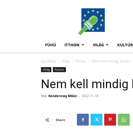
FüHü
FÜHÜ
ITTHON
VILÁG
KULTÚ
Kezdőlap
Világ
Fontos
Nem kell mindig kaviár –
Világ
Fontos
Nem kell mindig 
Írta:
Kenderessy Milán
-
2022-11-18
Share