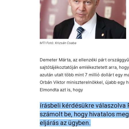
MTI Fotó: Krizsán Csaba
Demeter Márta, az ellenzéki párt országgyű
sajtótájékoztatóján emlékeztetett arra, hog
azután utalt több mint 7 millió dollárt egy
Orbán Viktor miniszterelnökkel, újabb egy 
Elmondta azt is, hogy
írásbeli kérdésükre válaszolva 
számolt be, hogy hivatalos me
eljárás az ügyben.