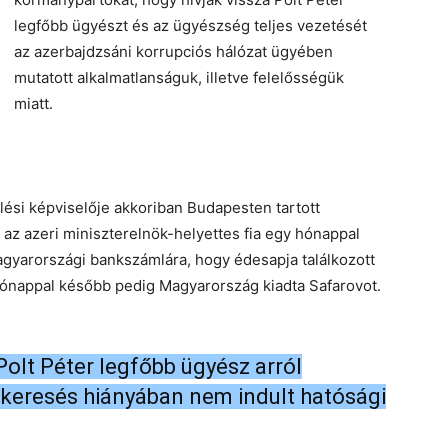
legfőbb ügyészt és az ügyészség teljes vezetését
az azerbajdzsáni korrupciós hálózat ügyében
mutatott alkalmatlanságuk, illetve felelősségük
miatt.
lési képviselője akkoriban Budapesten tartott
y az azeri miniszterelnök-helyettes fia egy hónappal
 magyarországi bankszámlára, hogy édesapja találkozott
hónappal később pedig Magyarország kiadta Safarovot.
Polt Péter legfőbb ügyész arról
gkeresés hiányában nem indult hatósági