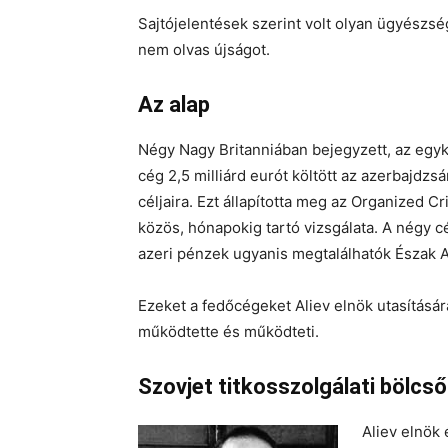
Sajtójelentések szerint volt olyan ügyészsé
nem olvas újságot.
Az alap
Négy Nagy Britanniában bejegyzett, az egyk
cég 2,5 milliárd eurót költött az azerbajdzsá
céljaira. Ezt állapította meg az Organized 
közös, hónapokig tartó vizsgálata. A négy c
azeri pénzek ugyanis megtalálhatók Észak 
Ezeket a fedőcégeket Aliev elnök utasításár
működtette és működteti.
Szovjet titkosszolgálati bölcső
Aliev elnök 